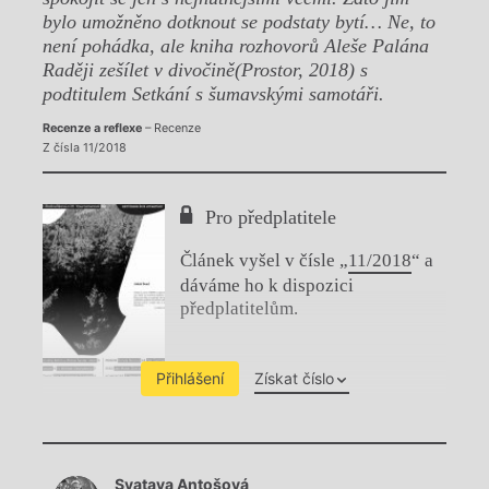
bylo umožněno dotknout se podstaty bytí… Ne, to
není pohádka, ale kniha rozhovorů Aleše Palána
Raději zešílet v divočině(Prostor, 2018) s
podtitulem Setkání s šumavskými samotáři.
Recenze a reflexe
– Recenze
Z čísla 11/2018
Pro předplatitele
Článek vyšel v čísle „
11/2018
“ a
dáváme ho k dispozici
předplatitelům.
Přihlášení
Získat číslo
Chviličku.
Svatava Antošová