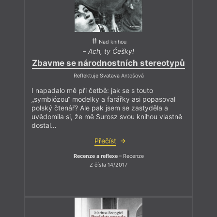
Nad knihou
–
Ach, ty Češky!
Zbavme se národnostních stereotypů
Reflektuje Svatava Antošová
I napadalo mě při četbě: jak se s touto
„symbiózou“ modelky a farářky asi popasoval
polský čtenář? Ale pak jsem se zastyděla a
uvědomila si, že mě Surosz svou knihou vlastně
dostal…
Přečíst
Recenze a reflexe
– Recenze
Z čísla 14/2017