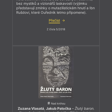
bez mystiků a vizionářů laskavosti (výjimku
představují zmínky o mutazilistickém hnutí a Ibn
Rušdovi, které Ouředník letmo připomene).
Přečíst
Z čísla 5/2018
Nad knihou
Zuzana Vlasatá
,
Jakub Patočka
–
Žlutý baron.