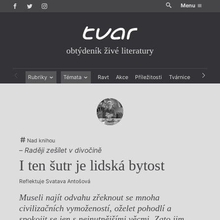
Menu
obtýdeník živé literatury
Rubriky
Témata
Ravt
Akce
Příležitosti
Tvárnice
Archiv
Beletrie
Ženy v katolické literatuře
Drobná publicistika
Právě vychází
Esejistika
Mauzoleum
Recenze a reflexe
Divadlo
Reportáže
Historie kolonialismu
Nad knihou
Rozhovory
Dokument
–
Raději zešílet v divočině
Výroční ceny
I ten šutr je lidská bytost
Reflektuje Svatava Antošová
Museli najít odvahu zřeknout se mnoha
civilizačních vymožeností, oželet pohodlí a
spokojit se jen s nejnutnějšími věcmi. Zato jim