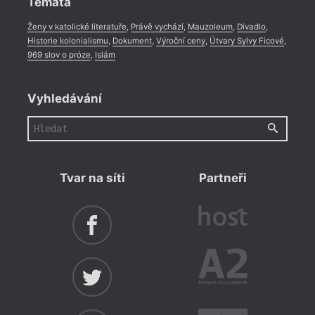
Témata
Ženy v katolické literatuře
,
Právě vychází
,
Mauzoleum
,
Divadlo
,
Historie kolonialismu
,
Dokument
,
Výroční ceny
,
Útvary Sylvy Ficové
,
969 slov o próze
,
Islám
Vyhledávání
Tvar na síti
Partneři