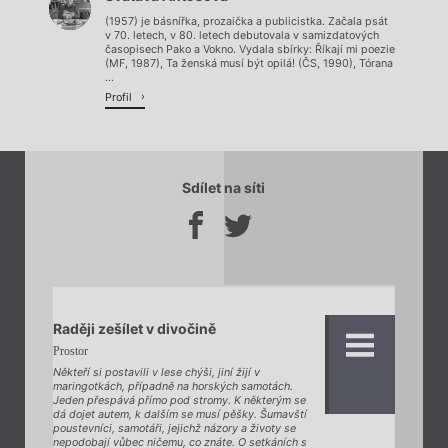
Načítá se.
(1957) je básnířka, prozaička a publicistka. Začala psát
v 70. letech, v 80. letech debutovala v samizdatových
časopisech Pako a Vokno. Vydala sbírky: Říkají mi poezie
(MF, 1987), Ta ženská musí být opilá! (ČS, 1990), Tórana
...
Profil
Sdílet na síti
Raději zešílet v divočině
Prostor
Někteří si postavili v lese chýši, jiní žijí v
maringotkách, případně na horských samotách.
Jeden přespává přímo pod stromy. K některým se
dá dojet autem, k dalším se musí pěšky. Šumavští
poustevníci, samotáři, jejichž názory a životy se
nepodobají vůbec ničemu, co znáte. O setkáních s