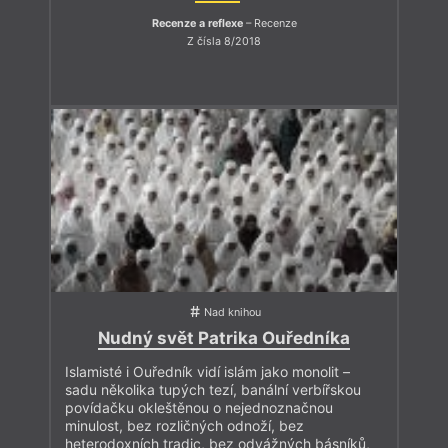
Recenze a reflexe
– Recenze
Z čísla 8/2018
Nad knihou
Nudný svět Patrika Ouředníka
Islamisté i Ouředník vidí islám jako monolit –
sadu několika tupých tezí, banální verbířskou
povídačku okleštěnou o nejednoznačnou
minulost, bez rozličných odnoží, bez
heterodoxních tradic, bez odvážných básníků,