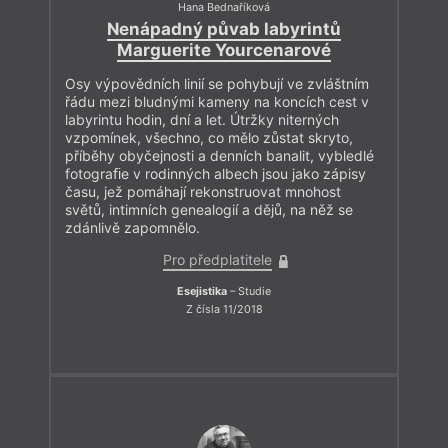
Hana Bednaříková
Nenápadný půvab labyrintů
Marguerite Yourcenarové
Osy výpovědních linií se pohybují ve zvláštním
řádu mezi bludnými kameny na koncích cest v
labyrintu hodin, dní a let. Útržky niterných
vzpomínek, všechno, co mělo zůstat skryto,
příběhy obyčejnosti a denních banalit, vybledlé
fotograﬁe v rodinných albech jsou jako zápisy
času, jež pomáhají rekonstruovat mnohost
světů, intimních genealogií a dějů, na něž se
zdánlivě zapomnělo.
Pro předplatitele
Esejistika
– Studie
Z čísla 11/2018