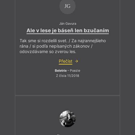
JG
Ján Gavura
Ale v lese je báseň len bzučaním
Tak sme si rozdelili svet. / Za najrannejšieho
rána / si podľa nepísaných zákonov /
odovzdávame so zverou les.
Přečíst
Beletrie
– Poezie
Z čísla 11/2018