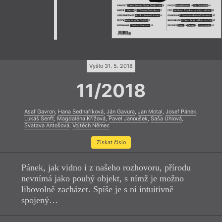
Vyšlo 31. 5. 2018
11/2018
Asaf Gavron
,
Hana Bednaříková
,
Ján Gavura
,
Jan Motal
,
Josef Pánek
,
Lukáš Senft
,
Magdaléna Křížová
,
Pavel Janoušek
,
Saša Uhlová
,
Svatava Antošová
,
Vojtěch Němec
Získat číslo
Pánek, jak vidno i z našeho rozhovoru, přírodu
nevnímá jako pouhý objekt, s nímž je možno
libovolně zacházet. Spíše je s ní intuitivně
spojený…