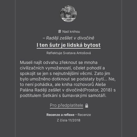
Nad knihou
–
Raději zešílet v divočině
I ten šutr je lidská bytost
Reflektuje Svatava Antošová
Museli najít odvahu zřeknout se mnoha
civilizačních vymožeností, oželet pohodlí a
spokojit se jen s nejnutnějšími věcmi. Zato jim
bylo umožněno dotknout se podstaty bytí… Ne,
to není pohádka, ale kniha rozhovorů Aleše
Palána Raději zešílet v divočině(Prostor, 2018) s
podtitulem Setkání s šumavskými samotáři.
Pro předplatitele
Recenze a reflexe
– Recenze
Z čísla 11/2018