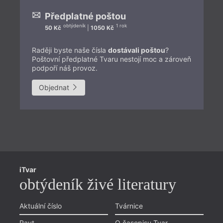
Předplatné poštou
obtýdeník
1 rok
50 Kč
|
1050 Kč
Raději byste naše čísla
dostávali poštou
?
Poštovní předplatné Tvaru nestojí moc a zároveň
podpoří náš provoz.
Objednat
Př
iTvar
Aš
obtýdeník živé literatury
Li
Pr
Aktuální číslo
Tvárnice
Chviličku.
Ol
Ravt
O časopisu Tvar