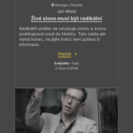
chrpu: „
Sestřičko
!
“
Ekologie, Filosofie
Jan Motal
Přeji vám živé čtení!
Živé slovo musí být radikální
Radikální umělec se zavazuje znovu a znovu
podstupovat pouť do hlubiny. Tato cesta ale
nemá konec, na jejím konci není zpráva či
informace.
Přečíst
Esejistika
– Esej
Z čísla 11/2018