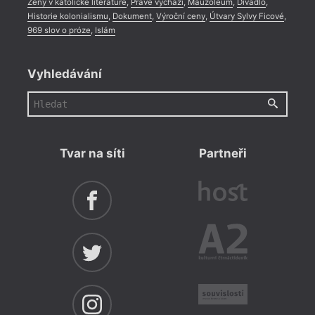
Ženy v katolické literatuře
,
Právě vychází
,
Mauzoleum
,
Divadlo
,
Ku
Historie kolonialismu
,
Dokument
,
Výroční ceny
,
Útvary Sylvy Ficové
,
969 slov o próze
,
Islám
Fr
Kr
Vyhledávání
Dr
Ko
Ří
Ch
Tvar na síti
Partneři
Se
Tř
Ch
Ja
Ra
Os
Če