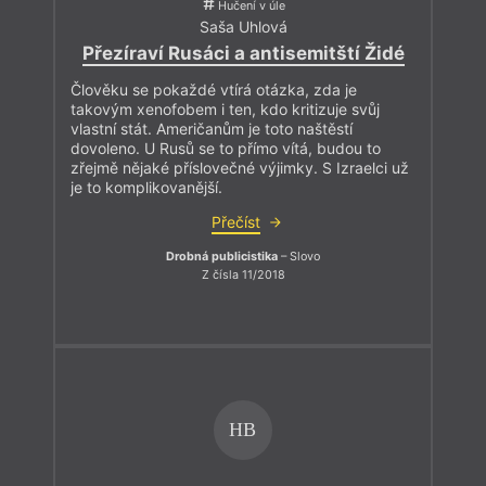
Hučení v úle
Saša Uhlová
Přezíraví Rusáci a antisemitští Židé
Člověku se pokaždé vtírá otázka, zda je
takovým xenofobem i ten, kdo kritizuje svůj
vlastní stát. Američanům je toto naštěstí
dovoleno. U Rusů se to přímo vítá, budou to
zřejmě nějaké příslovečné výjimky. S Izraelci už
je to komplikovanější.
Přečíst
Drobná publicistika
– Slovo
Z čísla 11/2018
HB