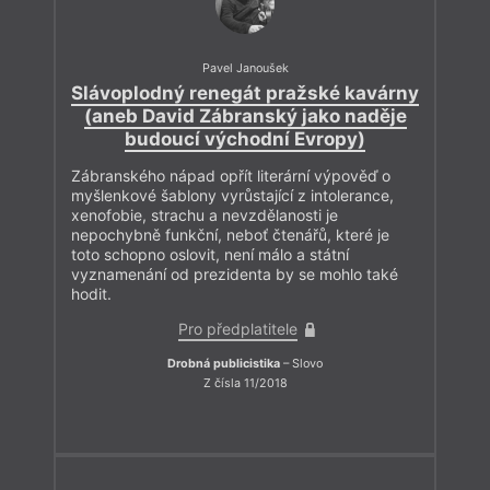
Pavel Janoušek
Slávoplodný renegát pražské kavárny
(aneb David Zábranský jako naděje
budoucí východní Evropy)
Zábranského nápad opřít literární výpověď o
myšlenkové šablony vyrůstající z intolerance,
xenofobie, strachu a nevzdělanosti je
nepochybně funkční, neboť čtenářů, které je
toto schopno oslovit, není málo a státní
vyznamenání od prezidenta by se mohlo také
hodit.
Pro předplatitele
Drobná publicistika
– Slovo
Z čísla 11/2018