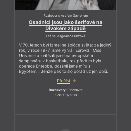
Rozhovor s Asafem Gavronem
Osadníci jsou jako šerifové na
Divokém západě
Ptá se Magdaléna Křížová
V 70. letech byl Izrael na špičce světa: za jediný
rok, v roce 1977, jsme vyhráli Eurovizi, Miss
Universe a zvítězili jsme na evropském
šampionátu v basketbalu, rok předtím byla
operace Entebbe, dosáhli jsme míru s
Egyptem… Jenže pak to šlo pořád už jen dolů.
Přečíst
Rozhovory
– Rozhovor
Z čísla 11/2018