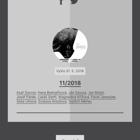
Vyšlo 31. 5. 2018
11/2018
Asaf Gavron
,
Hana Bednaříková
,
Ján Gavura
,
Jan Motal
,
Josef Pánek
,
Lukáš Senft
,
Magdaléna Křížová
,
Pavel Janoušek
,
Saša Uhlová
,
Svatava Antošová
,
Vojtěch Němec