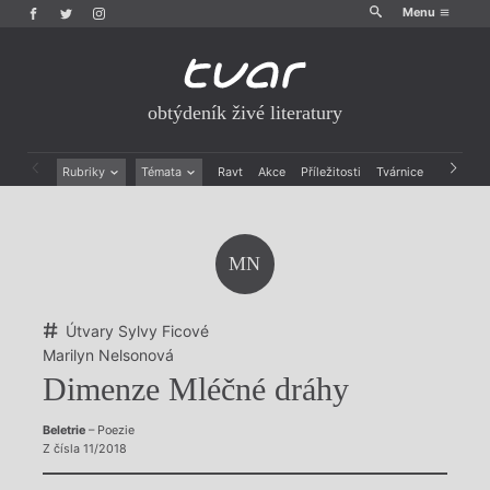
Menu
obtýdeník živé literatury
Rubriky
Témata
Ravt
Akce
Příležitosti
Tvárnice
Archiv
Beletrie
Ženy v katolické literatuře
Drobná publicistika
Právě vychází
Esejistika
Mauzoleum
MN
Recenze a reflexe
Divadlo
Reportáže
Historie kolonialismu
Rozhovory
Dokument
Útvary Sylvy Ficové
Výroční ceny
Marilyn Nelsonová
Dimenze Mléčné dráhy
Beletrie
– Poezie
Z čísla 11/2018