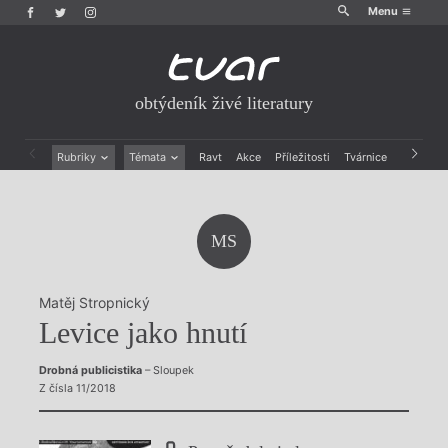
Menu
obtýdeník živé literatury
Rubriky
Témata
Ravt
Akce
Příležitosti
Tvárnice
Archiv
Beletrie
Ženy v katolické literatuře
Drobná publicistika
Právě vychází
Esejistika
Mauzoleum
MS
Recenze a reflexe
Divadlo
Reportáže
Historie kolonialismu
Rozhovory
Dokument
Matěj Stropnický
Výroční ceny
Levice jako hnutí
Drobná publicistika
– Sloupek
Z čísla 11/2018