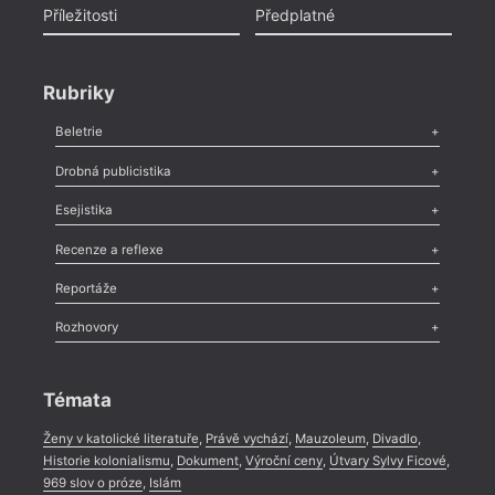
Příležitosti
Předplatné
Rubriky
Beletrie
Poezie
,
Próza
,
Dokumenty
,
Drama
,
Celá rubrika
Drobná publicistika
Odlesk
,
Zasláno
,
Nezařazené
,
Novinky v Tvaru
,
Slovo
,
Výročí
,
Esejistika
Nekrolog
,
Glosa
,
Sloupek
,
Pozvánka
,
Literární soutěž
,
Komentář
,
Celá rubrika
Esej
,
Pádlo
,
Úvaha
,
Texty
,
Studie
,
Celá rubrika
Recenze a reflexe
Recenze
,
Dvakrát
,
Horké párky
,
969 slov o próze
,
Reportáže
Méně slov o próze
,
Celá rubrika
Literární zítřky
,
Reportáž
,
Literární život
,
Divadlo
,
Kritický ohlas
,
Rozhovory
Celá rubrika
Rozhovor
,
Anketa
,
Celá rubrika
Témata
Ženy v katolické literatuře
,
Právě vychází
,
Mauzoleum
,
Divadlo
,
Historie kolonialismu
,
Dokument
,
Výroční ceny
,
Útvary Sylvy Ficové
,
969 slov o próze
,
Islám