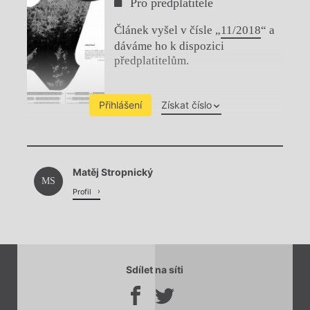
Pro předplatitele
Článek vyšel v čísle „
11/2018
“ a
dáváme ho k dispozici
předplatitelům.
Přihlášení
Získat číslo
Chviličku.
Matěj Stropnický
Načítá se.
MS
Profil
Sdílet na síti