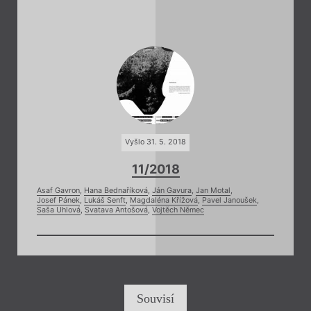
Vyšlo 31. 5. 2018
11/2018
Asaf Gavron
,
Hana Bednaříková
,
Ján Gavura
,
Jan Motal
,
Josef Pánek
,
Lukáš Senft
,
Magdaléna Křížová
,
Pavel Janoušek
,
Saša Uhlová
,
Svatava Antošová
,
Vojtěch Němec
Souvisí