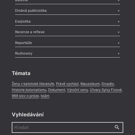
Poezie
,
Próza
,
Dokumenty
,
Drama
,
Celá rubrika
Drobná publicistika
Odlesk
,
Zasláno
,
Nezařazené
,
Novinky v Tvaru
,
Slovo
,
Výročí
,
Esejistika
Nekrolog
,
Glosa
,
Sloupek
,
Pozvánka
,
Literární soutěž
,
Komentář
,
Celá rubrika
Esej
,
Pádlo
,
Úvaha
,
Texty
,
Studie
,
Celá rubrika
Recenze a reflexe
Recenze
,
Dvakrát
,
Horké párky
,
969 slov o próze
,
Reportáže
Méně slov o próze
,
Celá rubrika
Literární zítřky
,
Reportáž
,
Literární život
,
Divadlo
,
Kritický ohlas
,
Rozhovory
Celá rubrika
Rozhovor
,
Anketa
,
Celá rubrika
Témata
Ženy v katolické literatuře
,
Právě vychází
,
Mauzoleum
,
Divadlo
,
Historie kolonialismu
,
Dokument
,
Výroční ceny
,
Útvary Sylvy Ficové
,
969 slov o próze
,
Islám
Vyhledávání