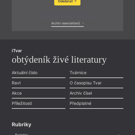
Odebírat
Zobrazit poslední newsletter
Archiv newsletterů
iTvar
obtýdeník živé literatury
Aktuální číslo
Tvárnice
Ravt
O časopisu Tvar
Akce
Archiv čísel
Příležitosti
Předplatné
Rubriky
Beletrie