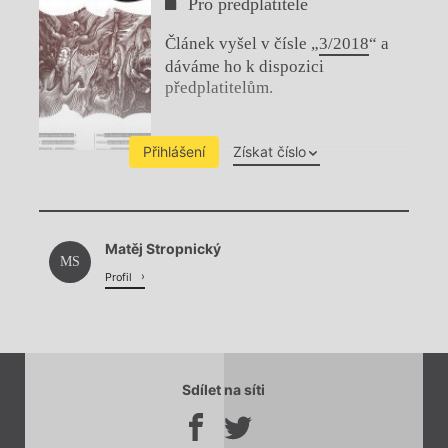
Pro předplatitele
Článek vyšel v čísle „
3/2018
“ a
dáváme ho k dispozici
předplatitelům.
Přihlášení
Získat číslo
Chviličku.
Matěj Stropnický
Načítá se.
MS
Profil
Sdílet na síti