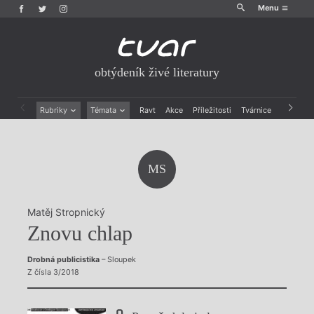
Menu
obtýdeník živé literatury
Rubriky
Témata
Ravt
Akce
Příležitosti
Tvárnice
Archiv
Beletrie
Ženy v katolické literatuře
Drobná publicistika
Právě vychází
Esejistika
Mauzoleum
MS
Recenze a reflexe
Divadlo
Reportáže
Historie kolonialismu
Rozhovory
Dokument
Matěj Stropnický
Výroční ceny
Znovu chlap
Drobná publicistika
– Sloupek
Z čísla 3/2018