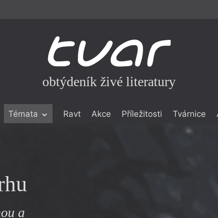
obtýdeník živé literatury
Témata
Ravt
Akce
Příležitosti
Tvárnice
ické literatuře
icistika
zí
rhu
eflexe
onialismu
nou a