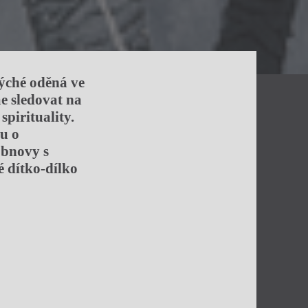
sýché oděná ve
me sledovat na
spirituality.
u o
obnovy s
 dítko-dílko