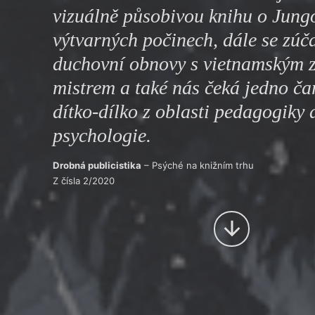
vizuálně působivou knihu o Jung
Výroční cen
výtvarných počinech, dále se zúč
duchovní obnovy s vietnamským 
mistrem a také nás čeká jedno ča
dítko-dílko z oblasti pedagogiky 
psychologie.
Drobná publicistika
– Psýché na knižním trhu
Z čísla 2/2020