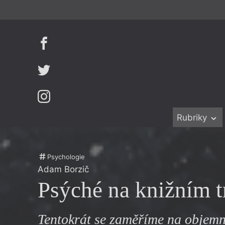
Rubriky
Beletrie
Ženy v katol
Drobná publ
Právě vychá
Psychologie
Adam Borzič
Esejistika
Mauzoleum
Psýché na knižním t
Recenze a r
Divadlo
Reportáže
Historie kol
Tentokrát se zaměříme na objem
Rozhovory
Dokument