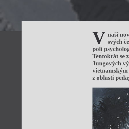
V
naší no
svých če
poli psycholog
Tentokrát se 
Jungových výt
vietnamským z
z oblasti ped