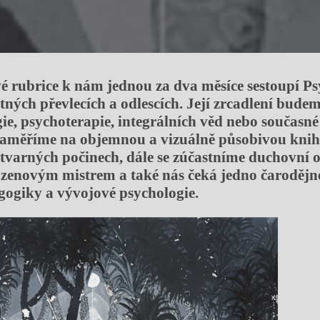
vé rubrice k nám jednou za dva měsíce sestoupí P
tných převlecích a odlescích. Její zrcadlení bude
ie, psychoterapie, integrálních věd nebo současné 
zaměříme na objemnou a vizuálně působivou knih
varných počinech, dále se zúčastníme duchovní 
enovým mistrem a také nás čeká jedno čarodějné
agogiky a vývojové psychologie.