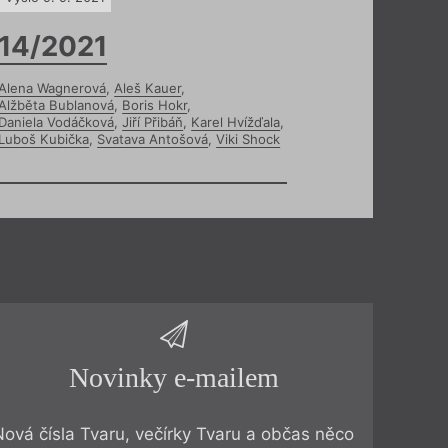
14/2021
Alena Wagnerová
,
Aleš Kauer
,
Alžběta Bublanová
,
Boris Hokr
,
Daniela Vodáčková
,
Jiří Přibáň
,
Karel Hvížďala
,
Luboš Kubička
,
Svatava Antošová
,
Viki Shock
Novinky e-mailem
Nová čísla Tvaru, večírky Tvaru a občas něco