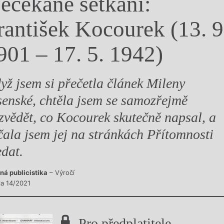
ečekané setkání:
y
rantišek Kocourek (13. 9
901 – 17. 5. 1942)
yž jsem si přečetla článek Mileny
senské, chtěla jsem se samozřejmě
zvědět, co Kocourek skutečně napsal, a
čala jsem jej na stránkách Přítomnosti
edat.
ná publicistika
– Výročí
la 14/2021
Pro předplatitele