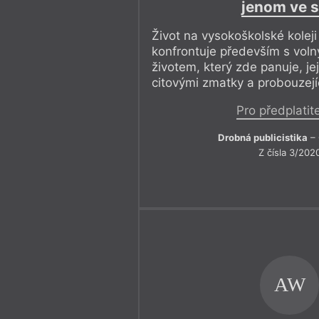
jenom ve 
Život na vysokoškolské koleji
konfrontuje především s vol
životem, který zde panuje, jej
citovými zmatky a probouzejíc
Pro předplatit
Drobná publicistika
– 
Z čísla 3/202
AW