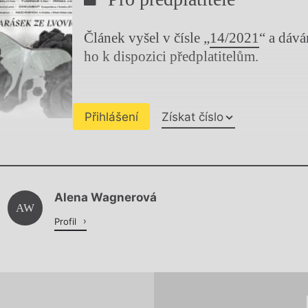
Článek vyšel v čísle „
14/2021
“ a dáv
ho k dispozici předplatitelům.
Přihlášení
Získat číslo
Chviličku.
Alena Wagnerová
Načítá se.
AW
Profil