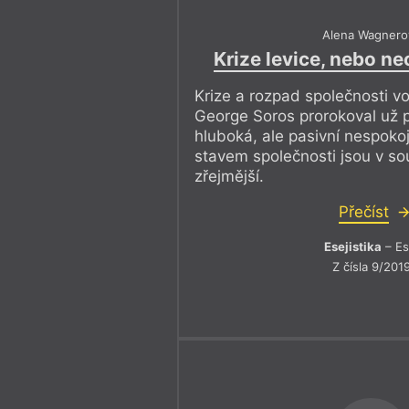
Alena Wagnero
Krize levice, nebo ne
Krize a rozpad společnosti vo
George Soros prorokoval už p
hluboká, ale pasivní nespokoj
stavem společnosti jsou v s
zřejmější.
Přečíst
Esejistika
– Es
Z čísla 9/201