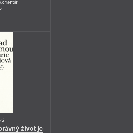
Komentář
0
vá
rávný život je