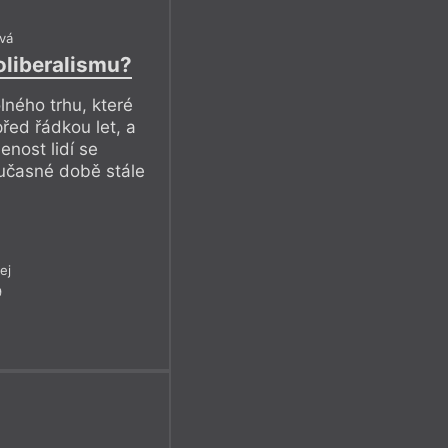
vá
oliberalismu?
lného trhu, které
řed řádkou let, a
enost lidí se
oučasné době stále
ej
9