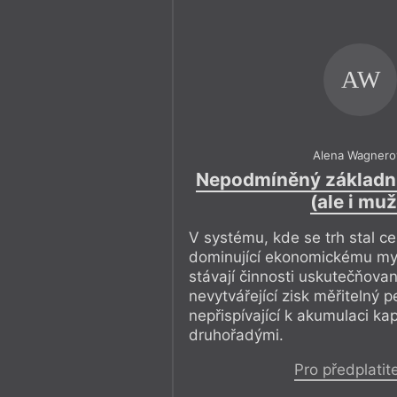
AW
Alena Wagnero
Nepodmíněný základní
(ale i muž
V systému, kde se trh stal cen
dominující ekonomickému myš
stávají činnosti uskutečňova
nevytvářející zisk měřitelný p
nepřispívající k akumulaci ka
druhořadými.
Pro předplatit