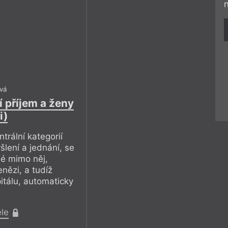
vá
 příjem a ženy
i)
trální kategorií
lení a jednání, se
né mimo něj,
enězi, a tudíž
pitálu, automaticky
ele