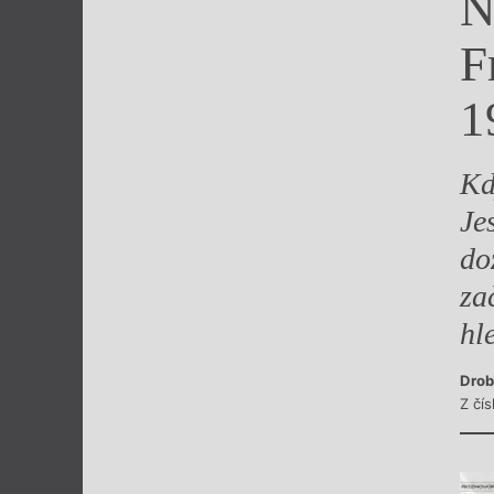
N
Výroční cen
F
1
Kd
Je
do
za
hl
Drob
Z čís