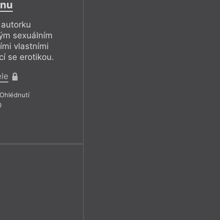
snu
 autorku
ným sexuálním
ími vlastními
í se erotikou.
ele
Ohlédnutí
0