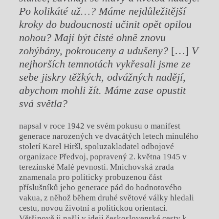
Po kolikáté už…? Máme nejdůležitější
kroky do budoucnosti učinit opět opilou
nohou? Mají být čisté ohně znovu
zohýbány, pokrouceny a udušeny?
[…]
V
nejhorších temnotách vykřesali jsme ze
sebe jiskry těžkých, odvážných nadějí,
abychom mohli žít. Máme zase opustit
svá světla?
napsal v roce 1942 ve svém pokusu o manifest
generace narozených ve dvacátých letech minulého
století Karel Hiršl, spoluzakladatel odbojové
organizace Předvoj, popravený 2. května 1945 v
terezínské Malé pevnosti. Mnichovská zrada
znamenala pro politicky probuzenou část
příslušníků jeho generace pád do hodnotového
vakua, z něhož během druhé světové války hledali
cestu, novou životní a politickou orientaci.
Většinově ji našli v ideji československé cesty k