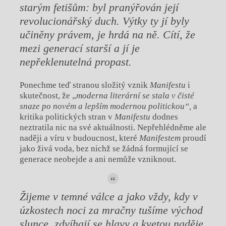
starým fetišům: byl pranýřován její
revolucionářský duch. Výtky ty jí byly
učiněny právem, je hrdá na ně. Cítí, že
mezi generací starší a jí je
nepřeklenutelná propast.
Ponechme teď stranou složitý vznik
Manifestu
i
skutečnost, že „
moderna literární se stala v čisté
snaze po novém a lepším modernou politickou“,
a
kritika politických stran v
Manifestu
dodnes
neztratila nic na své aktuálnosti. Nepřehlédněme ale
naději a víru v budoucnost, které
Manifestem
proudí
jako živá voda, bez nichž se žádná formující se
generace neobejde a ani nemůže vzniknout.
Žijeme v temné válce a jako vždy, kdy v
úzkostech noci za mračny tušíme východ
slunce, zdvíhají se hlavy a kvetou naděje.