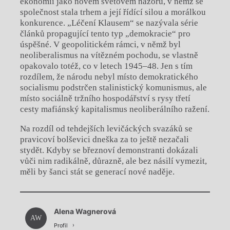
ekonomii jako novém světovém názoru, v němž se
společnost stala trhem a její řídící silou a morálkou
konkurence. „Léčení Klausem“ se nazývala série
článků propagující tento typ „demokracie“ pro
úspěšné. V geopolitickém rámci, v němž byl
neoliberalismus na vítězném pochodu, se vlastně
opakovalo totéž, co v letech 1945–48. Jen s tím
rozdílem, že národu nebyl místo demokratického
socialismu podstrčen stalinistický komunismus, ale
místo sociálně tržního hospodářství s rysy třetí
cesty mafiánský kapitalismus neoliberálního ražení.
Na rozdíl od tehdejších levičáckých svazáků se
pravicoví bolševici dneška za to ještě nezačali
stydět. Kdyby se březnoví demonstranti dokázali
vůči nim radikálně, důrazně, ale bez násilí vymezit,
měli by šanci stát se generací nové naděje.
Chviličku.
Alena Wagnerová
Načítá se.
AW
Profil