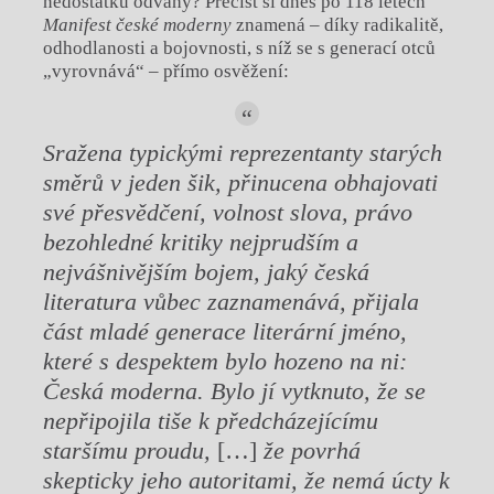
nedostatku odvahy? Přečíst si dnes po 118 letech
Manifest české moderny
znamená – díky radikalitě,
odhodlanosti a bojovnosti, s níž se s generací otců
„vyrovnává“ – přímo osvěžení:
Sražena typickými reprezentanty starých
směrů v jeden šik, přinucena obhajovati
své přesvědčení, volnost slova, právo
bezohledné kritiky nejprudším a
nejvášnivějším bojem, jaký česká
literatura vůbec zaznamenává, přijala
část mladé generace literární jméno,
které s despektem bylo hozeno na ni:
Česká moderna. Bylo jí vytknuto, že se
nepřipojila tiše k předcházejícímu
staršímu proudu,
[…]
že povrhá
skepticky jeho autoritami, že nemá úcty k