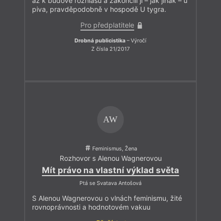
až k budově rozhlasu a zakončili ji – jak jinak – u
piva, pravděpodobně v hospodě U tygra.
Pro předplatitele
Drobná publicistika
– Výročí
Z čísla 21/2017
AW
Feminismus, Žena
Rozhovor s Alenou Wagnerovou
Mít právo na vlastní výklad světa
Ptá se Svatava Antošová
S Alenou Wagnerovou o vlnách feminismu, žité
rovnoprávnosti a hodnotovém vakuu