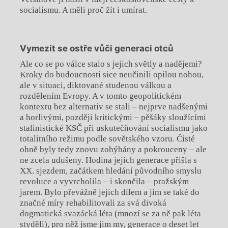
socialismu. A měli proč žít i umírat.
Vymezit se ostře vůči generaci otců
Ale co se po válce stalo s jejich světly a nadějemi?
Kroky do budoucnosti sice neučinili opilou nohou,
ale v situaci, diktované studenou válkou a
rozdělením Evropy. A v tomto geopolitickém
kontextu bez alternativ se stali – nejprve nadšenými
a horlivými, později kritickými – pěšáky sloužícími
stalinistické KSČ při uskutečňování socialismu jako
totalitního režimu podle sovětského vzoru. Čisté
ohně byly tedy znovu zohýbány a pokrouceny – ale
ne zcela udušeny. Hodina jejich generace přišla s
XX. sjezdem, začátkem hledání původního smyslu
revoluce a vyvrcholila – i skončila – pražským
jarem. Bylo převážně jejich dílem a jím se také do
značné míry rehabilitovali za svá divoká
dogmatická svazácká léta (mnozí se za ně pak léta
styděli), pro něž jsme jim my, generace o deset let