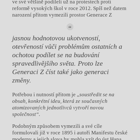
ve své většině podíleli už na protestech proti
reformě vysokých škol v roce 2012. Spíš než datem
narození přitom vymezili prostor Generace Z
jasnou hodnotovou ukotveností,
otevřeností vůči problémům ostatních a
ochotou podílet se na budování
spravedlivějšího světa. Proto lze
Generaci Z číst také jako generaci
změny.
Potřebou i nutností přitom je „
soustředit se na
obsah, konkrétní ideu, která ze současných
atomizovaných jednotlivců vytvoří novou
společnost“
.
Podobným způsobem vymezili a své cíle
formulovali již v roce 1895 i autoři Manifestu české
moderny a jejich slova by mohla vzít do úst Hana