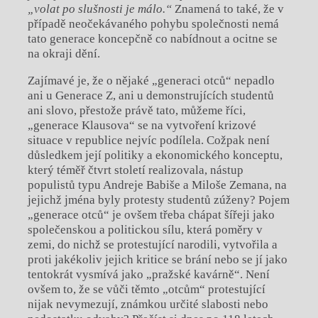
„volat po slušnosti je málo.“
Znamená to také, že v
případě neočekávaného pohybu společnosti nemá
tato generace koncepčně co nabídnout a ocitne se
na okraji dění.
Zajímavé je, že o nějaké „generaci otců“ nepadlo
ani u Generace Z, ani u demonstrujících studentů
ani slovo, přestože právě tato, můžeme říci,
„generace Klausova“ se na vytvoření krizové
situace v republice nejvíc podílela. Cožpak není
důsledkem její politiky a ekonomického konceptu,
který téměř čtvrt století realizovala, nástup
populistů typu Andreje Babiše a Miloše Zemana, na
jejichž jména byly protesty studentů zúženy? Pojem
„generace otců“ je ovšem třeba chápat šířeji jako
společenskou a politickou sílu, která poměry v
zemi, do nichž se protestující narodili, vytvořila a
proti jakékoliv jejich kritice se brání nebo se jí jako
tentokrát vysmívá jako „pražské kavárně“. Není
ovšem to, že se vůči těmto „otcům“ protestující
nijak nevymezují, známkou určité slabosti nebo