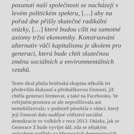
posunutí naší společnosti se nacházejí v
levém politickém spektru,
[…]
aby na
pořad dne přišly skutečné radikální
otázky,
[…]
které budou cílit na samotné
axiomy tržní ekonomiky. Konstruování
alternativ vůči kapitalismu je úkolem pro
generaci, která bude chtít skutečnou
změnu sociálních a environmentálních
vztahů.
Tento úkol plnila brněnská skupina několik let
především diskusní a přednáškovou činností, jíž
chtěla generaci formovat, a také na Facebooku. Ve
veřejném prostoru se ale neprofilovala ani
nemobilizovala; v podstatě působila v rámci, který
její činnosti dalo nadějné vítězství sociální
demokracie ve volbách v roce 2013. Otázka, jak se
Generace Z bude vyvíjet dál, zda se nějakým
způsobem podílela na březnových demonstracích,