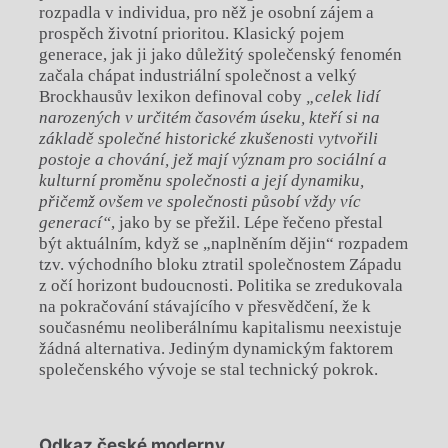
rozpadla v individua, pro něž je osobní zájem a
prospěch životní prioritou. Klasický pojem
generace, jak ji jako důležitý společenský fenomén
začala chápat industriální společnost a velký
Brockhausův lexikon definoval coby
„celek lidí
narozených v určitém časovém úseku, kteří si na
základě společné historické zkušenosti vytvořili
postoje a chování, jež mají význam pro sociální a
kulturní proměnu společnosti a její dynamiku,
přičemž ovšem ve společnosti působí vždy víc
generací“
, jako by se přežil. Lépe řečeno přestal
být aktuálním, když se „naplněním dějin“ rozpadem
tzv. východního bloku ztratil společnostem Západu
z očí horizont budoucnosti. Politika se zredukovala
na pokračování stávajícího v přesvědčení, že k
současnému neoliberálnímu kapitalismu neexistuje
žádná alternativa. Jediným dynamickým faktorem
společenského vývoje se stal technický pokrok.
Odkaz české moderny