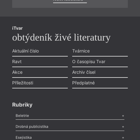
iTvar
obtýdeník živé literatury
Aktuální číslo
Tvárnice
Ravt
O časopisu Tvar
Akce
Archiv čísel
Příležitosti
Předplatné
Rubriky
Beletrie
Poezie
,
Próza
,
Dokumenty
,
Drama
,
Celá rubrika
Drobná publicistika
Odlesk
,
Zasláno
,
Nezařazené
,
Novinky v Tvaru
,
Slovo
,
Výročí
,
Esejistika