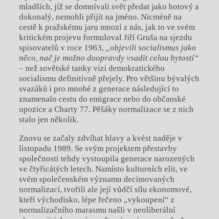
mladších, jíž se domnívali svět předat jako hotový a
dokonalý, nemohli přijít na jméno. Nicméně na
cestě k pražskému jaru mnozí z nás, jak to ve svém
kritickém projevu formuloval Jiří Gruša na sjezdu
spisovatelů v roce 1963,
„objevili socialismus jako
něco, nač je možno doopravdy vsadit celou bytostí“
– než sovětské tanky vizi demokratického
socialismu definitivně přejely. Pro většinu bývalých
svazáků i pro mnohé z generace následující to
znamenalo cestu do emigrace nebo do občanské
opozice a Charty 77. Pěšáky normalizace se z nich
stalo jen několik.
Znovu se začaly zdvíhat hlavy a kvést naděje v
listopadu 1989. Se svým projektem přestavby
společnosti tehdy vystoupila generace narozených
ve čtyřicátých letech. Namísto kulturních elit, ve
svém společenském významu decimovaných
normalizací, tvořili ale její vůdčí sílu ekonomové,
kteří východisko, lépe řečeno „vykoupení“ z
normalizačního marasmu našli v neoliberální