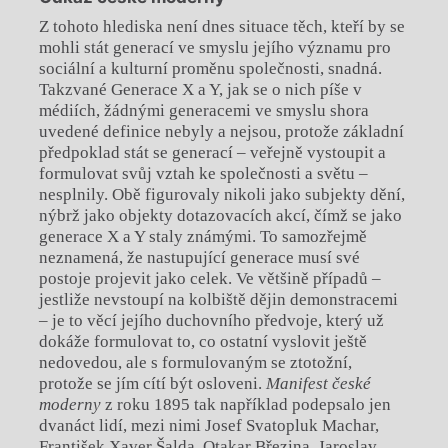
Z tohoto hlediska není dnes situace těch, kteří by se
mohli stát generací ve smyslu jejího významu pro
sociální a kulturní proměnu společnosti, snadná.
Takzvané Generace X a Y, jak se o nich píše v
médiích, žádnými generacemi ve smyslu shora
uvedené definice nebyly a nejsou, protože základní
předpoklad stát se generací – veřejně vystoupit a
formulovat svůj vztah ke společnosti a světu –
nesplnily. Obě figurovaly nikoli jako subjekty dění,
nýbrž jako objekty dotazovacích akcí, čímž se jako
generace X a Y staly známými. To samozřejmě
neznamená, že nastupující generace musí své
postoje projevit jako celek. Ve většině případů –
jestliže nevstoupí na kolbiště dějin demonstracemi
– je to věcí jejího duchovního předvoje, který už
dokáže formulovat to, co ostatní vyslovit ještě
nedovedou, ale s formulovaným se ztotožní,
protože se jím cítí být osloveni.
Manifest české
moderny
z roku 1895 tak například podepsalo jen
dvanáct lidí, mezi nimi Josef Svatopluk Machar,
František Xaver Šalda, Otakar Březina, Jaroslav