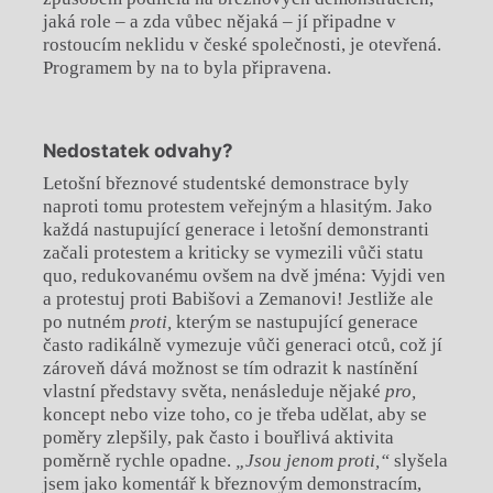
jaká role – a zda vůbec nějaká – jí připadne v
rostoucím neklidu v české společnosti, je otevřená.
Programem by na to byla připravena.
Nedostatek odvahy?
Letošní březnové studentské demonstrace byly
naproti tomu protestem veřejným a hlasitým. Jako
každá nastupující generace i letošní demonstranti
začali protestem a kriticky se vymezili vůči statu
quo, redukovanému ovšem na dvě jména: Vyjdi ven
a protestuj proti Babišovi a Zemanovi! Jestliže ale
po nutném
proti,
kterým se nastupující generace
často radikálně vymezuje vůči generaci otců, což jí
zároveň dává možnost se tím odrazit k nastínění
vlastní představy světa, nenásleduje nějaké
pro,
koncept nebo vize toho, co je třeba udělat, aby se
poměry zlepšily, pak často i bouřlivá aktivita
poměrně rychle opadne.
„Jsou jenom proti,“
slyšela
jsem jako komentář k březnovým demonstracím,