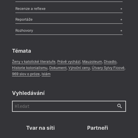
Nekrolog
,
Glosa
,
Sloupek
,
Pozvánka
,
Literární soutěž
,
Komentář
,
Celá rubrika
Esej
,
Pádlo
,
Úvaha
,
Texty
,
Studie
,
Celá rubrika
Recenze a reflexe
Recenze
,
Dvakrát
,
Horké párky
,
969 slov o próze
,
Reportáže
Méně slov o próze
,
Celá rubrika
Literární zítřky
,
Reportáž
,
Literární život
,
Divadlo
,
Kritický ohlas
,
Rozhovory
Celá rubrika
Rozhovor
,
Anketa
,
Celá rubrika
Témata
Ženy v katolické literatuře
,
Právě vychází
,
Mauzoleum
,
Divadlo
,
Historie kolonialismu
,
Dokument
,
Výroční ceny
,
Útvary Sylvy Ficové
,
969 slov o próze
,
Islám
Vyhledávání
Tvar na síti
Partneři