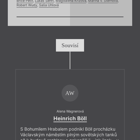
Brice Petit
,
Lukáš Senft
,
Magdaléna Křížová
,
Marina V. Šternová
,
Robert Wudy
,
Saša Uhlová
Souvisí
AW
Alena Wagnerová
Heinrich Böll
S Bohumilem Hrabalem podnikl Böll procházku
Václavským náměstím plným sovětských tanků