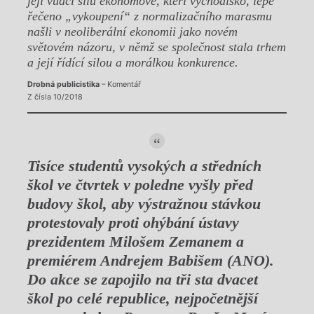
její vůdčí sílu ekonomové, kteří východisko, lépe
řečeno „vykoupení“ z normalizačního marasmu
našli v neoliberální ekonomii jako novém
světovém názoru, v němž se společnost stala trhem
a její řídící silou a morálkou konkurence.
Drobná publicistika
– Komentář
Z čísla 10/2018
Tisíce studentů vysokých a středních
škol ve čtvrtek v poledne vyšly před
budovy škol, aby výstražnou stávkou
protestovaly proti ohýbání ústavy
prezidentem Milošem Zemanem a
premiérem Andrejem Babišem (ANO).
Do akce se zapojilo na tři sta dvacet
škol po celé republice, nejpočetnější