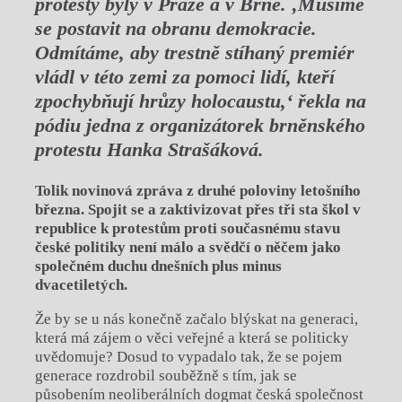
protesty byly v Praze a v Brně. ‚Musíme
se postavit na obranu demokracie.
Odmítáme, aby trestně stíhaný premiér
vládl v této zemi za pomoci lidí, kteří
zpochybňují hrůzy holocaustu,‘ řekla na
pódiu jedna z organizátorek brněnského
protestu Hanka Strašáková.
Tolik novinová zpráva z druhé poloviny letošního
března. Spojit se a zaktivizovat přes tři sta škol v
republice k protestům proti současnému stavu
české politiky není málo a svědčí o něčem jako
společném duchu dnešních plus minus
dvacetiletých.
Že by se u nás konečně začalo blýskat na generaci,
která má zájem o věci veřejné a která se politicky
uvědomuje? Dosud to vypadalo tak, že se pojem
generace rozdrobil souběžně s tím, jak se
působením neoliberálních dogmat česká společnost