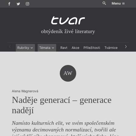
Menu
obtýdeník živé literatury
Rubriky
Témata
Ravt
Akce
Příležitosti
Tvárnice
Archiv
Beletrie
Ženy v katolické literatuře
Drobná publicistika
Právě vychází
Esejistika
Mauzoleum
AW
Recenze a reflexe
Divadlo
Reportáže
Historie kolonialismu
Rozhovory
Dokument
Alena Wagnerová
Výroční ceny
Naděje generací – generace
nadějí
Namísto kulturních elit, ve svém společenském
významu decimovaných normalizací, tvořili ale