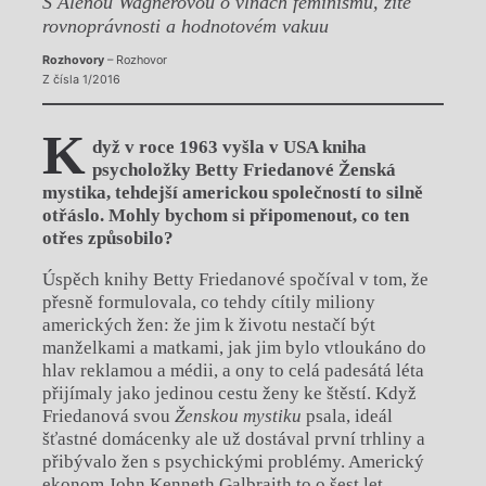
S Alenou Wagnerovou o vlnách feminismu, žité
rovnoprávnosti a hodnotovém vakuu
Rozhovory
– Rozhovor
Z čísla 1/2016
K
dyž v roce 1963 vyšla v USA kniha
psycholožky Betty Friedanové Ženská
mystika, tehdejší americkou společností to silně
otřáslo. Mohly bychom si připomenout, co ten
otřes způsobilo?
Úspěch knihy Betty Friedanové spočíval v tom, že
přesně formulovala, co tehdy cítily miliony
amerických žen: že jim k životu nestačí být
manželkami a matkami, jak jim bylo vtloukáno do
hlav reklamou a médii, a ony to celá padesátá léta
přijímaly jako jedinou cestu ženy ke štěstí. Když
Friedanová svou
Ženskou mystiku
psala, ideál
šťastné domácenky ale už dostával první trhliny a
přibývalo žen s psychickými problémy. Americký
ekonom John Kenneth Galbraith to o šest let