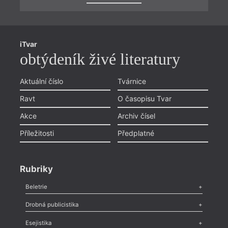
iTvar
obtýdeník živé literatury
Aktuální číslo
Tvárnice
Ravt
O časopisu Tvar
Akce
Archiv čísel
Příležitosti
Předplatné
Rubriky
Beletrie
Poezie
,
Próza
,
Dokumenty
,
Drama
,
Celá rubrika
Drobná publicistika
Odlesk
,
Zasláno
,
Nezařazené
,
Novinky v Tvaru
,
Slovo
,
Výročí
,
Esejistika