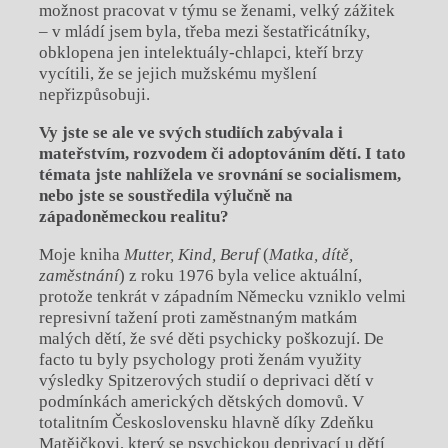
možnost pracovat v týmu se ženami, velký zážitek
– v mládí jsem byla, třeba mezi šestatřicátníky,
obklopena jen intelektuály-chlapci, kteří brzy
vycítili, že se jejich mužskému myšlení
nepřizpůsobuji.
Vy jste se ale ve svých studiích zabývala i
mateřstvím, rozvodem či adoptováním dětí. I
tato
témata jste nahlížela ve srovnání se socialismem,
nebo jste se soustředila výlučně na
západoněmeckou realitu?
Moje kniha
Mutter, Kind, Beruf
(
Matka, dítě,
zaměstnání
) z roku 1976 byla velice aktuální,
protože tenkrát v západním Německu vzniklo velmi
represivní tažení proti zaměstnaným matkám
malých dětí, že své děti psychicky poškozují. De
facto tu byly psychology proti ženám využity
výsledky Spitzerových studií o deprivaci dětí v
podmínkách amerických dětských domovů. V
totalitním Československu hlavně díky Zdeňku
Matějčkovi, který se psychickou deprivací u dětí