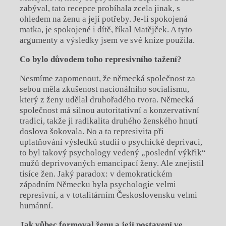
zabýval, tato recepce probíhala zcela jinak, s
ohledem na ženu a její potřeby. Je-li spokojená
matka, je spokojené i dítě, říkal Matějček. A tyto
argumenty a výsledky jsem ve své knize použila.
Co bylo důvodem toho represivního tažení?
Nesmíme zapomenout, že německá společnost za
sebou měla zkušenost nacionálního socialismu,
který z ženy udělal druhořadého tvora. Německá
společnost má silnou autoritativní a konzervativní
tradici, takže ji radikalita druhého ženského hnutí
doslova šokovala. No a ta represivita při
uplatňování výsledků studií o psychické deprivaci,
to byl takový psychology vedený „poslední výkřik“
mužů deprivovaných emancipací ženy. Ale znejistil
tisíce žen. Jaký paradox: v demokratickém
západním Německu byla psychologie velmi
represivní, a v totalitárním Československu velmi
humánní.
Jak vůbec formoval ženu a její postavení ve