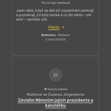
Ptá se Olga Stehlíková
Jsem ráda, když se lidé při vzpomínání usmívají
a poznávají, co bylo hezké a co jim nikdo – ani
smrt – nemůže vzít.
Přečíst
Rozhovory
– Rozhovor
Z čísla 20/2015
ZJ
Kulturní politika
Rozhovor se Zuzanou Jürgensovou
Závidím Němcům jejich prezidenta a
kancléřku