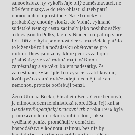
samoobsluze, ty vykořisťuje bílý zaměstnavatel, ne
bílé feministky. A do této oblasti služeb patří
mimochodem i prostituce. Naše babičky a
prababičky chodily sloužit do Vídně, vyhnané
sudetské Němky často začínaly jako posluhovačky,
a dnes jsou to Polky, které v Německu opatrují staré
lidi. Dřív to byla povinnost dcer a manželek, patřilo
to k ženské roli a požadavku obětovat se pro
rodinu. Dnes jsou ženy, které péči vyžadující
příslušníky ve své rodině mají, většinou
zaměstnány a ve věku kolem padesátky. Ze
zaměstnání, zvlášť jde-li o vysoce kvalifikované,
kvůli péči o staré rodiče odejít nechtějí, ale ani
nemohou, protože potřebují penzi.
Žena Ulricha Becka, Elisabeth Beck-Gernsheimová,
je mimochodem feministická teoretička. Její kniha
Genderově specifický pracovní trh
z roku 1976 byla
pronikavou teoretickou studií, o tom, jak se
vydělané peníze proměňují v domácím
hospodářství v hodnotu užitnou, bez níž by
kapitalistický systém nemohl existovat. Od ní