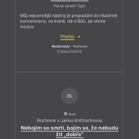
Ptá se Jaromír Typlt
Můj nejcennější nástroj je propadání do hlubinné
koncentrace, ve které, dá-li Bůh, se otvírá
intuice.
Přečíst
Rozhovory
– Rozhovor
Z čísla 21/2015
JK
Smrt
Rozhovor s Janou Krötzschovou
Nebojím se smrti, bojím se, že nebudu
žít „dobře“