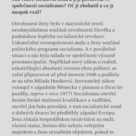
společnosti socialismus? Oč ji obohatil a
co jí
naopak vzal?
Osvobození ženy bylo v marxistické teorii
neodmyslitelnou součástí osvobození člověka a
podmínkou úspěchu socialistické revoluce.
Uskutečnění rovnoprávnosti muže a ženy součástí
politického programu socialismu. A v poválečné
situaci u nás byla nálada ve společnosti výrazně
proemancipační. Například nový zákon o rodině,
uskutečňující absolutní rovnost obou pohlaví, se
začal připravovat už před únorem 1948 a podílela
se na něm Milada Horáková. Srovnatelný zákon
vstoupil v západním Německu v platnost o třicet let
později, teprve v roce 1977! Socialismus otevřel
ženám široké možnosti kvalifikace a vzdělání,
otevřel jim řadu povolání, v tom socialistické země
o dobrých dvacet let předběhly západní Evropu;
žena získala hospodářskou nezávislost na muži,
vlastní status, ženino tělo nebylo veřejným
majetkem a žena sexuálním objektem, pokud to