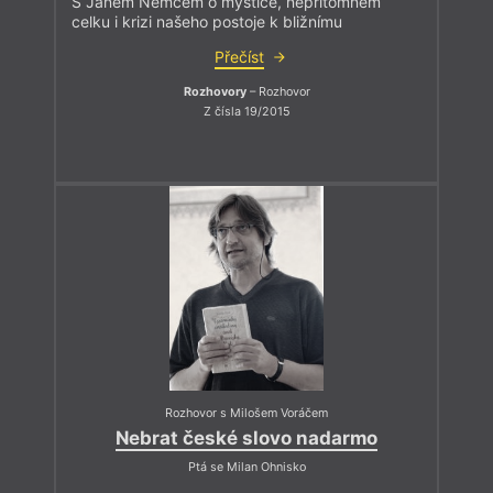
S Janem Němcem o mystice, nepřítomném
celku i krizi našeho postoje k bližnímu
Přečíst
Rozhovory
– Rozhovor
Z čísla 19/2015
Rozhovor s Milošem Voráčem
Nebrat české slovo nadarmo
Ptá se Milan Ohnisko