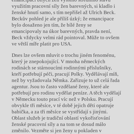
využitím pracovní síly žen barevných, si kladlo i
ženské hnutí samo, s tím nepřišel až Ulrich Beck.
Beckův pohled je ale příliš úzký; že emancipace
bylo dosaženo jen tím, že bílé ženy se
emancipovaly na úkor barevných, pravda není,
Beck vždycky velmi rád pointoval. Může to ovšem
ve větší míře platit pro USA.
Dnes lze ovšem mluvit o trochu jiném fenoménu,
který je znepokojující. V mnoha německých
rodinách se stárnoucími rodinnými příslušníky,
kteří potřebují péči, pracují Polky. Vydělávají míň,
než by vyžadovala Němka. Zařizuje to už celá řada
agentur. Jsou to často vzdělané ženy, které ale
potřebují pro rodinu vydělat peníze. A těch vydělají
v Německu touto prací víc než v Polsku. Pracují
obvykle tři měsíce, v té době jejich děti opatruje
babička, a za tři měsíce se vystřídají s jinými.
Oblast služeb je tradiční oblastí vykořisťování
ženské pracovní síly a na tom se dosud málo
změnilo. Vezměte si jen ženy u pokladen v