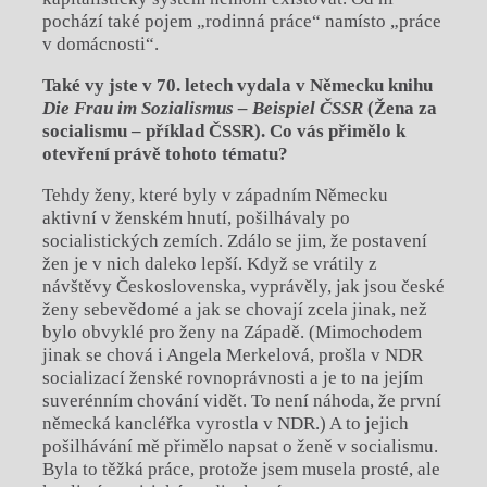
pochází také pojem „rodinná práce“ namísto „práce
v domácnosti“.
Také vy jste v
70. letech vydala v Německu knihu
Die Frau im Sozialismus – Beispiel ČSSR
(Žena za
socialismu – příklad ČSSR). Co vás přimělo k
otevření právě tohoto tématu?
Tehdy ženy, které byly v západním Německu
aktivní v ženském hnutí, pošilhávaly po
socialistických zemích. Zdálo se jim, že postavení
žen je v nich daleko lepší. Když se vrátily z
návštěvy Československa, vyprávěly, jak jsou české
ženy sebevědomé a jak se chovají zcela jinak, než
bylo obvyklé pro ženy na Západě. (Mimochodem
jinak se chová i Angela Merkelová, prošla v NDR
socializací ženské rovnoprávnosti a je to na jejím
suverénním chování vidět. To není náhoda, že první
německá kancléřka vyrostla v NDR.) A to jejich
pošilhávání mě přimělo napsat o ženě v socialismu.
Byla to těžká práce, protože jsem musela prosté, ale