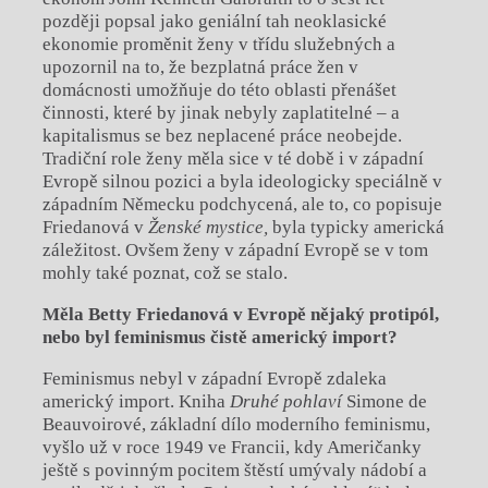
později popsal jako geniální tah neoklasické
ekonomie proměnit ženy v třídu služebných a
upozornil na to, že bezplatná práce žen v
domácnosti umožňuje do této oblasti přenášet
činnosti, které by jinak nebyly zaplatitelné – a
kapitalismus se bez neplacené práce neobejde.
Tradiční role ženy měla sice v té době i v západní
Evropě silnou pozici a byla ideologicky speciálně v
západním Německu podchycená, ale to, co popisuje
Friedanová v
Ženské mystice,
byla typicky americká
záležitost. Ovšem ženy v západní Evropě se v tom
mohly také poznat, což se stalo.
Měla Betty Friedanová v Evropě nějaký protipól,
nebo byl feminismus čistě americký import?
Feminismus nebyl v západní Evropě zdaleka
americký import. Kniha
Druhé pohlaví
Simone de
Beauvoirové, základní dílo moderního feminismu,
vyšlo už v roce 1949 ve Francii, kdy Američanky
ještě s povinným pocitem štěstí umývaly nádobí a