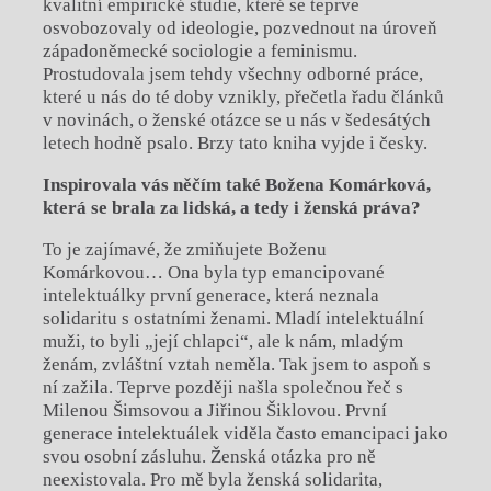
kvalitní empirické studie, které se teprve
osvobozovaly od ideologie, pozvednout na úroveň
západoněmecké sociologie a feminismu.
Prostudovala jsem tehdy všechny odborné práce,
které u nás do té doby vznikly, přečetla řadu článků
v novinách, o ženské otázce se u nás v šedesátých
letech hodně psalo. Brzy tato kniha vyjde i česky.
Inspirovala vás něčím také Božena Komárková,
která se brala za lidská, a tedy i
ženská práva?
To je zajímavé, že zmiňujete Boženu
Komárkovou… Ona byla typ emancipované
intelektuálky první generace, která neznala
solidaritu s ostatními ženami. Mladí intelektuální
muži, to byli „její chlapci“, ale k nám, mladým
ženám, zvláštní vztah neměla. Tak jsem to aspoň s
ní zažila. Teprve později našla společnou řeč s
Milenou Šimsovou a Jiřinou Šiklovou. První
generace intelektuálek viděla často emancipaci jako
svou osobní zásluhu. Ženská otázka pro ně
neexistovala. Pro mě byla ženská solidarita,