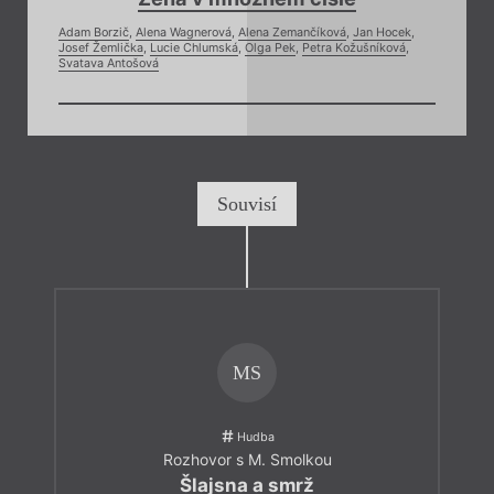
Adam Borzič
,
Alena Wagnerová
,
Alena Zemančíková
,
Jan Hocek
,
Josef Žemlička
,
Lucie Chlumská
,
Olga Pek
,
Petra Kožušníková
,
Svatava Antošová
Souvisí
MS
Hudba
Rozhovor s M. Smolkou
Šlajsna a smrž