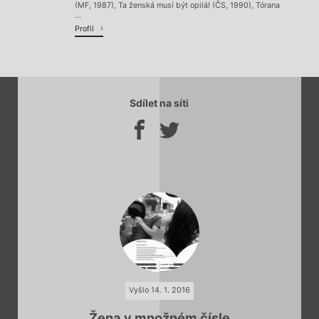
(MF, 1987), Ta ženská musí být opilá! (ČS, 1990), Tórana
...
Profil
Sdílet na síti
Vyšlo 14. 1. 2016
Žena v množném čísle