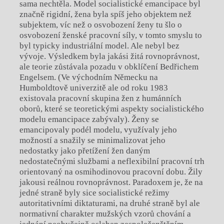
sama nechtěla. Model socialistické emancipace byl
značně rigidní, žena byla spíš jeho objektem než
subjektem, víc než o osvobození ženy tu šlo o
osvobození ženské pracovní síly, v tomto smyslu to
byl typicky industriální model. Ale nebyl bez
vývoje. Výsledkem byla jakási žitá rovnoprávnost,
ale teorie zůstávala pozadu v obklíčení Bedřichem
Engelsem. (Ve východním Německu na
Humboldtově univerzitě ale od roku 1983
existovala pracovní skupina žen z humánních
oborů, které se teoretickými aspekty socialistického
modelu emancipace zabývaly). Ženy se
emancipovaly podél modelu, využívaly jeho
možností a snažily se minimalizovat jeho
nedostatky jako přetížení žen daným
nedostatečnými službami a neflexibilní pracovní trh
orientovaný na osmihodinovou pracovní dobu. Žily
jakousi reálnou rovnoprávnost. Paradoxem je, že na
jedné straně byly sice socialistické režimy
autoritativními diktaturami, na druhé straně byl ale
normativní charakter mužských vzorů chování a