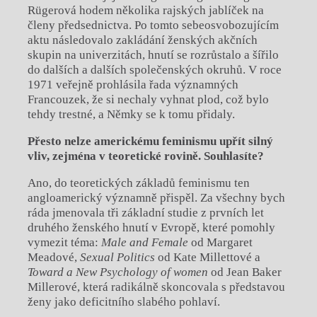
Rügerová hodem několika rajských jablíček na
členy předsednictva. Po tomto sebeosvobozujícím
aktu následovalo zakládání ženských akčních
skupin na univerzitách, hnutí se rozrůstalo a šířilo
do dalších a dalších společenských okruhů. V roce
1971 veřejně prohlásila řada významných
Francouzek, že si nechaly vyhnat plod, což bylo
tehdy trestné, a Němky se k tomu přidaly.
Přesto nelze americkému feminismu upřít silný
vliv, zejména v teoretické rovině. Souhlasíte?
Ano, do teoretických základů feminismu ten
angloamerický významně přispěl. Za všechny bych
ráda jmenovala tři základní studie z prvních let
druhého ženského hnutí v Evropě, které pomohly
vymezit téma:
Male and Female
od Margaret
Meadové,
Sexual Politics
od Kate Millettové a
Toward a New Psychology of women
od Jean Baker
Millerové, která radikálně skoncovala s představou
ženy jako deficitního slabého pohlaví.