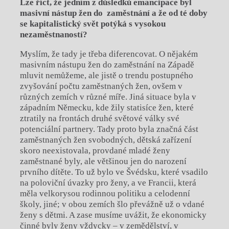
Lze říct, že jedním z důsledků emancipace byl
masivní nástup žen do zaměstnání a
že od té doby
se kapitalistický svět potýká s vysokou
nezaměstnaností?
Myslím, že tady je třeba diferencovat. O nějakém
masivním nástupu žen do zaměstnání na Západě
mluvit nemůžeme, ale jistě o trendu postupného
zvyšování počtu zaměstnaných žen, ovšem v
různých zemích v různé míře. Jiná situace byla v
západním Německu, kde žily statisíce žen, které
ztratily na frontách druhé světové války své
potenciální partnery. Tady proto byla značná část
zaměstnaných žen svobodných, dětská zařízení
skoro neexistovala, provdané mladé ženy
zaměstnané byly, ale většinou jen do narození
prvního dítěte. To už bylo ve Švédsku, které vsadilo
na poloviční úvazky pro ženy, a ve Francii, která
měla velkorysou rodinnou politiku a celodenní
školy, jiné; v obou zemích šlo převážně už o vdané
ženy s dětmi. A zase musíme uvážit, že ekonomicky
činné byly ženy vždycky – v zemědělství, v