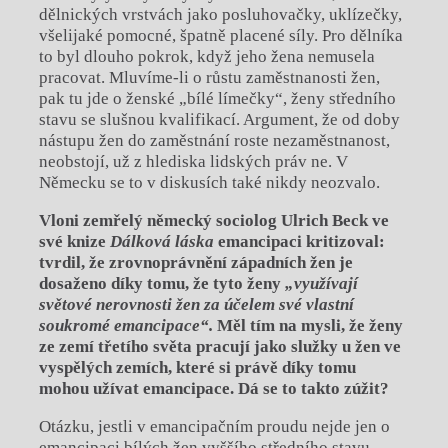
dělnických vrstvách jako posluhovačky, uklízečky,
všelijaké pomocné, špatně placené síly. Pro dělníka
to byl dlouho pokrok, když jeho žena nemusela
pracovat. Mluvíme-li o růstu zaměstnanosti žen,
pak tu jde o ženské „bílé límečky“, ženy středního
stavu se slušnou kvalifikací. Argument, že od doby
nástupu žen do zaměstnání roste nezaměstnanost,
neobstojí, už z hlediska lidských práv ne. V
Německu se to v diskusích také nikdy neozvalo.
Vloni zemřelý německý sociolog Ulrich Beck ve
své knize
Dálková láska
emancipaci kritizoval:
tvrdil, že zrovnoprávnění západních žen je
dosaženo díky tomu, že tyto ženy
„využívají
světové nerovnosti žen za účelem své vlastní
soukromé emancipace“.
Měl tím na mysli, že ženy
ze zemí třetího světa pracují jako služky u žen ve
vyspělých zemích, které si právě díky tomu
mohou užívat emancipace. Dá se to takto zúžit?
Otázku, jestli v emancipačním proudu nejde jen o
emancipaci bílých žen vyššího středního stavu