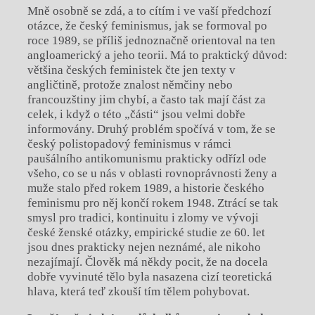
Mně osobně se zdá, a to cítím i ve vaší předchozí
otázce, že český feminismus, jak se formoval po
roce 1989, se příliš jednoznačně orientoval na ten
angloamerický a jeho teorii. Má to praktický důvod:
většina českých feministek čte jen texty v
angličtině, protože znalost němčiny nebo
francouzštiny jim chybí, a často tak mají část za
celek, i když o této „části“ jsou velmi dobře
informovány. Druhý problém spočívá v tom, že se
český polistopadový feminismus v rámci
paušálního antikomunismu prakticky odřízl ode
všeho, co se u nás v oblasti rovnoprávnosti ženy a
muže stalo před rokem 1989, a historie českého
feminismu pro něj končí rokem 1948. Ztrácí se tak
smysl pro tradici, kontinuitu i zlomy ve vývoji
české ženské otázky, empirické studie ze 60. let
jsou dnes prakticky nejen neznámé, ale nikoho
nezajímají. Člověk má někdy pocit, že na docela
dobře vyvinuté tělo byla nasazena cizí teoretická
hlava, která teď zkouší tím tělem pohybovat.