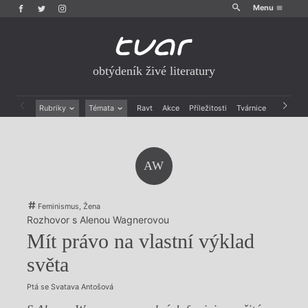
Menu
obtýdeník živé literatury
Rubriky
Témata
Ravt
Akce
Příležitosti
Tvárnice
Archiv
Beletrie
Ženy v katolické literatuře
Drobná publicistika
Právě vychází
Esejistika
Mauzoleum
AW
Recenze a reflexe
Divadlo
Reportáže
Historie kolonialismu
Rozhovory
Dokument
Feminismus, Žena
Výroční ceny
Rozhovor s Alenou Wagnerovou
Mít právo na vlastní výklad
světa
Ptá se Svatava Antošová