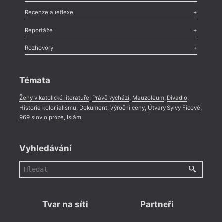
Nekrolog
,
Glosa
,
Sloupek
,
Pozvánka
,
Literární soutěž
,
Komentář
,
Celá rubrika
Esej
,
Pádlo
,
Úvaha
,
Texty
,
Studie
,
Celá rubrika
Recenze a reflexe
Recenze
,
Dvakrát
,
Horké párky
,
969 slov o próze
,
Reportáže
Méně slov o próze
,
Celá rubrika
Literární zítřky
,
Reportáž
,
Literární život
,
Divadlo
,
Kritický ohlas
,
Rozhovory
Celá rubrika
Rozhovor
,
Anketa
,
Celá rubrika
Témata
Ženy v katolické literatuře
,
Právě vychází
,
Mauzoleum
,
Divadlo
,
Historie kolonialismu
,
Dokument
,
Výroční ceny
,
Útvary Sylvy Ficové
,
969 slov o próze
,
Islám
Vyhledávání
Tvar na síti
Partneři