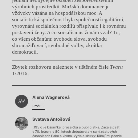
jednání neobyčejně oslaben zespolečenštěním
výrobních prostředků. Mužská dominance je
vždycky vázána na hospodářskou moc. A
socialistická společnost byla společností egalitární,
vyrovnání sociálních rozdílů přispívalo i k rovnému
postavení ženy. A co socialismus ženám vzal? To,
co všem občanům: svobodu slova, svobodu
shromažďovací, svobodné volby, zkrátka
demokracii.
Zbytek rozhovoru naleznete v tištěném čísle
Tvaru
1/2016.
Chviličku.
Alena Wagnerová
Načítá se.
AW
Profil
Svatava Antošová
(1957) je básnířka, prozaička a publicistka. Začala psát
v 70. letech, v 80. letech debutovala v samizdatových
časopisech Pako a Vokno. Vydala sbírky: Říkají mi poezie