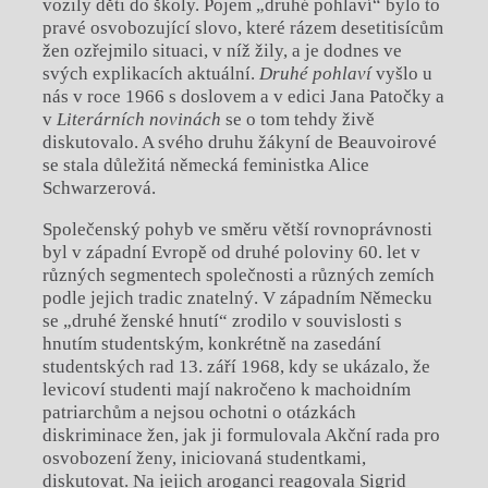
vozily děti do školy. Pojem „druhé pohlaví“ bylo to
pravé osvobozující slovo, které rázem desetitisícům
žen ozřejmilo situaci, v níž žily, a je dodnes ve
svých explikacích aktuální.
Druhé pohlaví
vyšlo u
nás v roce 1966 s doslovem a v edici Jana Patočky a
v
Literárních novinách
se o tom tehdy živě
diskutovalo. A svého druhu žákyní de Beauvoirové
se stala důležitá německá feministka Alice
Schwarzerová.
Společenský pohyb ve směru větší rovnoprávnosti
byl v západní Evropě od druhé poloviny 60. let v
různých segmentech společnosti a různých zemích
podle jejich tradic znatelný. V západním Německu
se „druhé ženské hnutí“ zrodilo v souvislosti s
hnutím studentským, konkrétně na zasedání
studentských rad 13. září 1968, kdy se ukázalo, že
levicoví studenti mají nakročeno k machoidním
patriarchům a nejsou ochotni o otázkách
diskriminace žen, jak ji formulovala Akční rada pro
osvobození ženy, iniciovaná studentkami,
diskutovat. Na jejich aroganci reagovala Sigrid