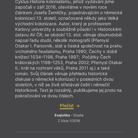
Cyklus Historie kolonialismu, jehož vydávání jsme
Cyklu
započali v září 2016, otevíráme v novém roce
započ
článkem Josefa Žemličky, pojednávajícím o německé
článk
kolonizaci 13. století, označované někdy jako Velká
kolon
východní kolonizace. Autor, který je profesorem
výcho
Karlovy univerzity a souběžně působí i v Historickém
Karlo
ústavu AV ČR, se období 13. stol. věnuje dlouhodobě:
ústav
napsal řadu studií, několik monografií (Přemysl
napsal
Otakar I. Panovník, stát a česká společnost na prahu
Otaka
vrcholného feudalismu, Praha 1990; Čechy v době
vrcho
knížecí 1034–1198, Praha 1997; Počátky Čech
kníže
královských 1198–1253, Praha 2002; Přemysl Otakar
králo
II.: král na rozhraní věků, Praha 2011 aj.) a také
II.: k
román. Svůj článek věnuje přehledu historické
román
diskuse o německé kolonizaci v posledních dvou
disku
stoletích, v níž se živě střetávali čeští i němečtí
stolet
historikové. Text je rozsáhlý, publikujeme jej proto na
histor
pokračování ve dvou číslech.
pokra
Přečíst
Esejistika
– Studie
Z čísla 1/2016