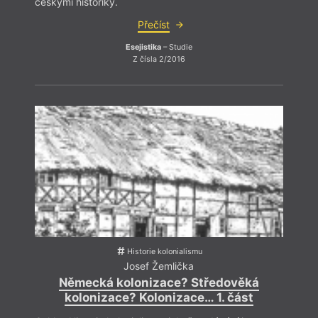
českými historiky.
českým
Přečíst
Esejistika
– Studie
Z čísla 2/2016
Historie kolonialismu
Josef Žemlička
Německá kolonizace? Středověká
kolonizace? Kolonizace… 1. část