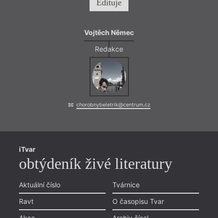
Edituje
Vojtěch Němec
Redakce
chorobnybeletrik@centrum.cz
iTvar
obtýdeník živé literatury
Aktuální číslo
Tvárnice
Ravt
O časopisu Tvar
Akce
Archiv čísel