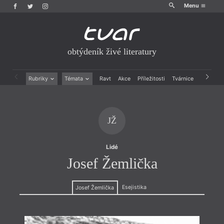
Menu
obtýdeník živé literatury
Rubriky
Témata
Ravt
Akce
Příležitosti
Tvárnice
Archiv
Beletrie
Ženy v katolické literatuře
Drobná publicistika
Právě vychází
Esejistika
Mauzoleum
JŽ
Recenze a reflexe
Divadlo
Reportáže
Historie kolonialismu
Rozhovory
Dokument
Lidé
Výroční ceny
Josef Žemlička
Esejistika
Josef Žemlička