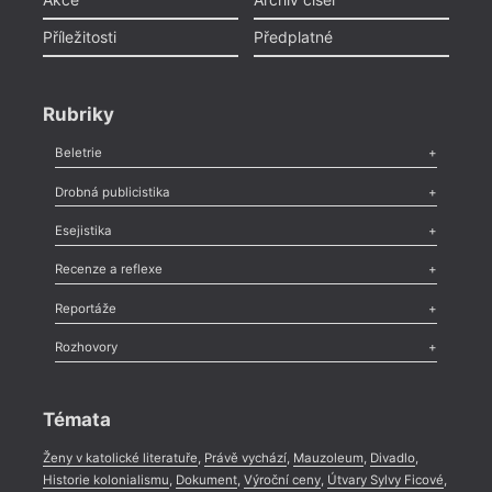
Příležitosti
Předplatné
Rubriky
Beletrie
Poezie
,
Próza
,
Dokumenty
,
Drama
,
Celá rubrika
Drobná publicistika
Odlesk
,
Zasláno
,
Nezařazené
,
Novinky v Tvaru
,
Slovo
,
Výročí
,
Esejistika
Nekrolog
,
Glosa
,
Sloupek
,
Pozvánka
,
Literární soutěž
,
Komentář
,
Celá rubrika
Esej
,
Pádlo
,
Úvaha
,
Texty
,
Studie
,
Celá rubrika
Recenze a reflexe
Recenze
,
Dvakrát
,
Horké párky
,
969 slov o próze
,
Reportáže
Méně slov o próze
,
Celá rubrika
Literární zítřky
,
Reportáž
,
Literární život
,
Divadlo
,
Kritický ohlas
,
Rozhovory
Celá rubrika
Rozhovor
,
Anketa
,
Celá rubrika
Témata
Ženy v katolické literatuře
,
Právě vychází
,
Mauzoleum
,
Divadlo
,
Historie kolonialismu
,
Dokument
,
Výroční ceny
,
Útvary Sylvy Ficové
,