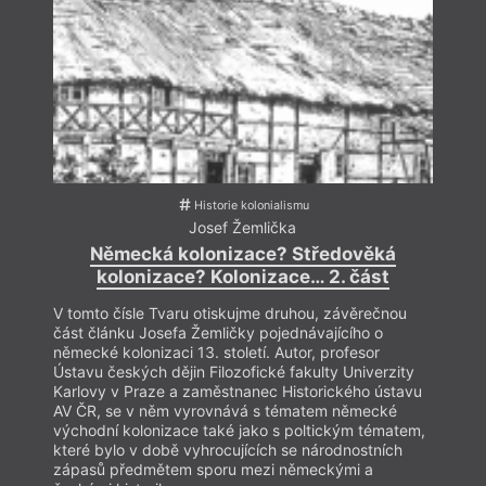
Historie kolonialismu
Josef Žemlička
Německá kolonizace? Středověká
kolonizace? Kolonizace… 2. část
V tomto čísle Tvaru otiskujme druhou, závěrečnou
V tom
část článku Josefa Žemličky pojednávajícího o
část 
německé kolonizaci 13. století. Autor, profesor
německ
Ústavu českých dějin Filozofické fakulty Univerzity
Ústav
Karlovy v Praze a zaměstnanec Historického ústavu
Karlo
AV ČR, se v něm vyrovnává s tématem německé
AV ČR
východní kolonizace také jako s poltickým tématem,
výcho
které bylo v době vyhrocujících se národnostních
které
zápasů předmětem sporu mezi německými a
zápas