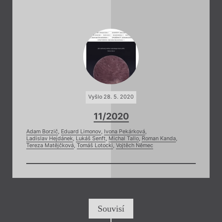
Vyšlo 28. 5. 2020
11/2020
Adam Borzič
,
Eduard Limonov
,
Ivona Pekárková
,
Ladislav Hejdánek
,
Lukáš Senft
,
Michal Tallo
,
Roman Kanda
,
Tereza Matějčková
,
Tomáš Lotocki
,
Vojtěch Němec
Souvisí