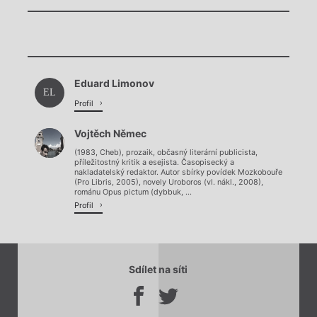
Chviličku.
Eduard Limonov
Načítá se.
EL
Profil
Vojtěch Němec
(1983, Cheb), prozaik, občasný literární publicista,
příležitostný kritik a esejista. Časopisecký a
nakladatelský redaktor. Autor sbírky povídek Mozkobouře
(Pro Libris, 2005), novely Uroboros (vl. nákl., 2008),
románu Opus pictum (dybbuk, ...
Profil
Sdílet na síti