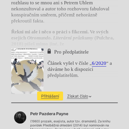
rozhlasu to se mnou ani s Petrem Uhlem
nekonzultoval a autor toho rozhovoru fabuloval
konspiračním směrem, přičemž nehorázně
překroutil fakta.
Řekni mi ale i něco o práci s fikcemi. Ve svých
esejích
Otromundo. Literární průzkumy
(Pulchra,
2018) píšeš mimo jiné, že
Pro předplatitele
Článek vyšel v čísle „
6/2020
“ a
dáváme ho k dispozici
předplatitelům.
Přihlášení
Získat číslo
Chviličku.
Petr Pazdera Payne
Načítá se.
(1960) prozaik, esejista, autor tzv. dramoletů. Za knihu
povídek Předběžná ohledání (2014) byl nominován na