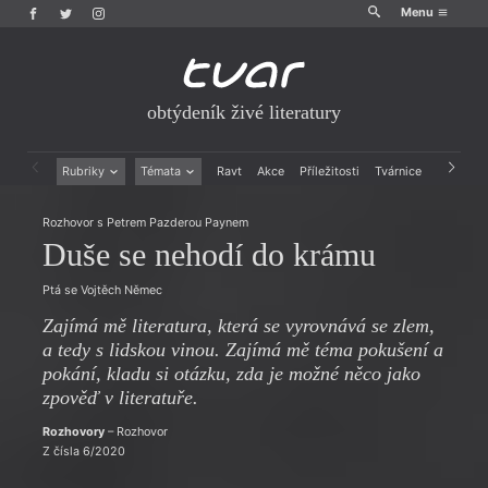
Menu
obtýdeník živé literatury
Rubriky
Témata
Ravt
Akce
Příležitosti
Tvárnice
Archiv
Beletrie
Ženy v katolické literatuře
Rozhovor s Petrem Pazderou Paynem
Drobná publicistika
Právě vychází
Duše se nehodí do krámu
Esejistika
Mauzoleum
Recenze a reflexe
Divadlo
Ptá se Vojtěch Němec
Reportáže
Historie kolonialismu
Rozhovory
Dokument
Zajímá mě literatura, která se vyrovnává se zlem,
Výroční ceny
a tedy s lidskou vinou. Zajímá mě téma pokušení a
pokání, kladu si otázku, zda je možné něco jako
zpověď v literatuře.
Rozhovory
– Rozhovor
Z čísla 6/2020