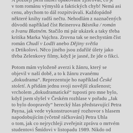
v tom románu výmyslů a faktických chyb! Nemá asi
cenu, abychom to dál rozpitvávali. Každopádně
některé knihy radši nečtu. Nehodlám z naznačených
důvodů například číst Reinerova
Básníka / román
o Ivanu Blatném
. Stačilo mi pár ukázek a taky třeba
kritika Marka Vajchra. Zrovna tak se nechystám číst
román
Chudí v Lodži
anebo
Dějiny světla
o Drtikolovi. Něco jiného jsou zdařilé úlety jako
třeba Zelenkovy filmy, když je jasné, že jde o fikci.
Potom mám vyloženě averzi k žánru, který se
objevil v naší době, a to k žánru zvanému
„dokudrama“. Reprezentuje ho například
České
století
. A přidám jednu svoji novější zkušenost;
vrcholem „dokudramatické“ tuposti pro mne bylo,
když jsem slyšel v Českém rozhlase v pořadu „Jak
to bylo doopravdy“ herecký hlas představující Petra
Payna, jak vede vykonstruovaný rozhovor s hlasem
napodobujícím (včetně ráčkování) Petra Uhla
o tom, jak co nejrychleji zveřejnit zprávu o mrtvém
studentovi Šmídovi v listopadu 1989. Nikdo od