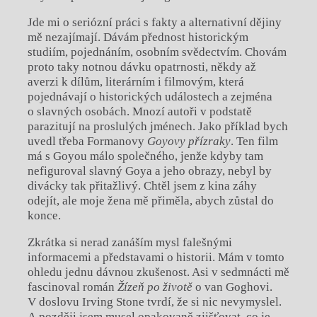
Jde mi o seriózní práci s fakty a alternativní dějiny
mě nezajímají. Dávám přednost historickým
studiím, pojednáním, osobním svědectvím. Chovám
proto taky notnou dávku opatrnosti, někdy až
averzi k dílům, literárním i filmovým, která
pojednávají o historických událostech a zejména
o slavných osobách. Mnozí autoři v podstatě
parazitují na proslulých jménech. Jako příklad bych
uvedl třeba Formanovy
Goyovy přízraky
. Ten film
má s Goyou málo společného, jenže kdyby tam
nefiguroval slavný Goya a jeho obrazy, nebyl by
divácky tak přitažlivý. Chtěl jsem z kina záhy
odejít, ale moje žena mě přiměla, abych zůstal do
konce.
Zkrátka si nerad zanáším mysl falešnými
informacemi a představami o historii. Mám v tomto
ohledu jednu dávnou zkušenost. Asi v sedmnácti mě
fascinoval román
Žízeň po životě
o van Goghovi.
V doslovu Irving Stone tvrdí, že si nic nevymyslel.
A později jsem musel opakovaně zjišťovat, co je