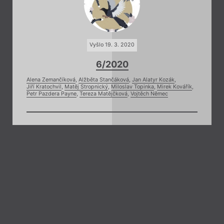
Vyšlo 19. 3. 2020
6/2020
Alena Zemančíková
,
Alžběta Stančáková
,
Jan Alatyr Kozák
,
Jiří Kratochvil
,
Matěj Stropnický
,
Miloslav Topinka
,
Mirek Kovářík
,
Petr Pazdera Payne
,
Tereza Matějčková
,
Vojtěch Němec
Zavřít menu
Souvisí
iTvar
obtýdeník živé literatury
Zavřít
Aktuální číslo
Tvárnice