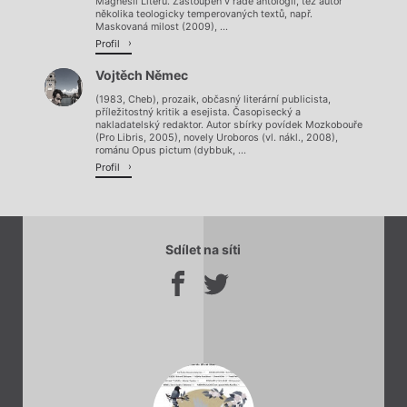
Magnesii Literu. Zastoupen v řadě antologií, též autor
několika teologicky temperovaných textů, např.
Maskovaná milost (2009), ...
Profil
Vojtěch Němec
(1983, Cheb), prozaik, občasný literární publicista,
příležitostný kritik a esejista. Časopisecký a
nakladatelský redaktor. Autor sbírky povídek Mozkobouře
(Pro Libris, 2005), novely Uroboros (vl. nákl., 2008),
románu Opus pictum (dybbuk, ...
Profil
Sdílet na síti