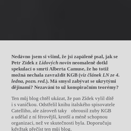
Nedávno jsem si všiml, že jsi zapáleně psal, jak se
Petr Zídek z
Lidových novin
neomaleně dotkl
spekulací o smrti Alberta Camuse, že ho totiž
možná nechala zavraždit KGB (
viz článek LN ze 4.
ledna, pozn. red.
). Má smysl zabývat se ukrytými
dějinami? Nezavání to už konspiračním teorémy?
Ten můj blog chtěl ukázat, že pan Zídek vylil dítě
i s vaničkou. Odstřelil knihu italského spisovatele
Catelliho, ale zároveň taky obrousil zuby KGB
a udělal z ní férovější, krotší a méně schopnou
organizaci, než ve skutečnosti byla. Doporučuju
kdyžtak přečíst ten můj blog.