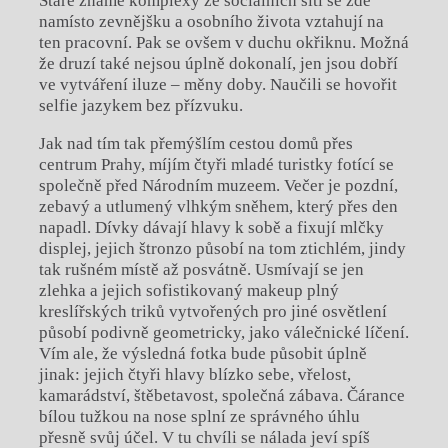
Staré známé komplexy ze sociálních sítí se zde
namísto zevnějšku a osobního života vztahují na
ten pracovní. Pak se ovšem v duchu okřiknu. Možná
že druzí také nejsou úplně dokonalí, jen jsou dobří
ve vytváření iluze – měny doby. Naučili se hovořit
selfie jazykem bez přízvuku.
Jak nad tím tak přemýšlím cestou domů přes
centrum Prahy, míjím čtyři mladé turistky fotící se
společně před Národním muzeem. Večer je pozdní,
zebavý a utlumený vlhkým sněhem, který přes den
napadl. Dívky dávají hlavy k sobě a fixují mlčky
displej, jejich štronzo působí na tom ztichlém, jindy
tak rušném místě až posvátně. Usmívají se jen
zlehka a jejich sofistikovaný makeup plný
kreslířských triků vytvořených pro jiné osvětlení
působí podivně geometricky, jako válečnické líčení.
Vím ale, že výsledná fotka bude působit úplně
jinak: jejich čtyři hlavy blízko sebe, vřelost,
kamarádství, štěbetavost, společná zábava. Čárance
bílou tužkou na nose splní ze správného úhlu
přesně svůj účel. V tu chvíli se nálada jeví spíš