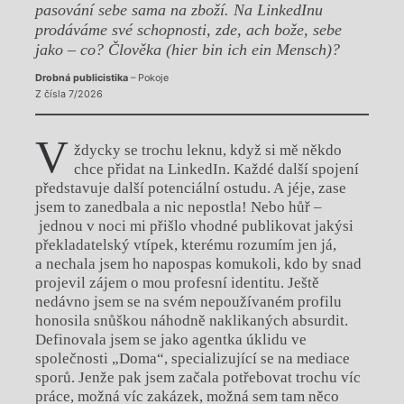
pasování sebe sama na zboží. Na LinkedInu
prodáváme své schopnosti, zde, ach bože, sebe
jako – co? Člověka (hier bin ich ein Mensch)?
Drobná publicistika
– Pokoje
Z čísla 7/2026
V
ždycky se trochu leknu, když si mě někdo
chce přidat na LinkedIn. Každé další spojení
představuje další potenciální ostudu. A jéje, zase
jsem to zanedbala a nic nepostla! Nebo hůř –
jednou v noci mi přišlo vhodné publikovat jakýsi
překladatelský vtípek, kterému rozumím jen já,
a nechala jsem ho napospas komukoli, kdo by snad
projevil zájem o mou profesní identitu. Ještě
nedávno jsem se na svém nepoužívaném profilu
honosila snůškou náhodně naklikaných absurdit.
Definovala jsem se jako agentka úklidu ve
společnosti „Doma“, specializující se na mediace
sporů. Jenže pak jsem začala potřebovat trochu víc
práce, možná víc zakázek, možná sem tam něco