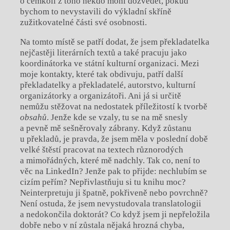
o čemkoli z toho někdo mohl dozvědět, pokud
bychom to nevystavili do výkladní skříně
zužitkovatelné části své osobnosti.
Na tomto místě se patří dodat, že jsem překladatelka
nejčastěji literárních textů a také pracuju jako
koordinátorka ve státní kulturní organizaci. Mezi
moje kontakty, které tak obdivuju, patří další
překladatelky a překladatelé, autorstvo, kulturní
organizátorky a organizátoři. Ani já si určitě
nemůžu stěžovat na nedostatek příležitostí k tvorbě
obsahů
. Jenže kde se vzaly, tu se na mě snesly
a pevně mě sešněrovaly zábrany. Když zůstanu
u překladů, je pravda, že jsem měla v poslední době
velké štěstí pracovat na textech různorodých
a mimořádných, které mě nadchly. Tak co, není to
věc na LinkedIn? Jenže pak to přijde: nechlubím se
cizím peřím? Nepřivlastňuju si tu knihu moc?
Neinterpretuju ji špatně, pokřiveně nebo povrchně?
Není ostuda, že jsem nevystudovala translatologii
a nedokončila doktorát? Co když jsem ji nepřeložila
dobře nebo v ní zůstala nějaká hrozná chyba,