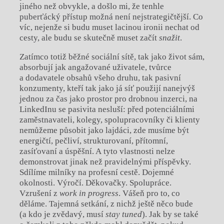
jiného než obvykle, a došlo mi, že tenhle
puberťácký přístup možná není nejstrategičtější. Co
víc, nejenže si budu muset lacinou ironii nechat od
cesty, ale budu se skutečně muset začít
snažit
.
Zatímco totiž běžné sociální sítě, tak jako život sám,
absorbují jak angažované uživatele, tvůrce
a dodavatele obsahů všeho druhu, tak pasivní
konzumenty, kteří tak jako já síť použijí nanejvýš
jednou za čas jako prostor pro drobnou inzerci, na
LinkedInu se pasivita nesluší: před potenciálními
zaměstnavateli, kolegy, spolupracovníky či klienty
nemůžeme působit jako lajdáci, zde musíme být
energičtí, pečliví, strukturovaní, přítomní,
zasíťovaní a úspěšní. A tyto vlastnosti nelze
demonstrovat jinak než pravidelnými příspěvky.
Sdílíme milníky na profesní cestě. Dojemné
okolnosti. Výročí. Děkovačky. Spolupráce.
Vzrušení z
work in progress
. Vášeň pro to, co
děláme. Tajemná setkání, z nichž ještě něco bude
(a kdo je zvědavý, musí
stay tuned
). Jak by se také