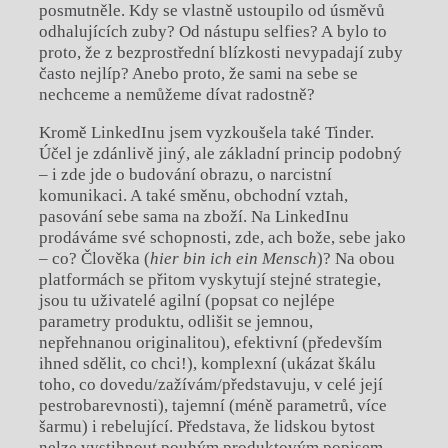
posmutněle. Kdy se vlastně ustoupilo od úsměvů
odhalujících zuby? Od nástupu selfies? A bylo to
proto, že z bezprostřední blízkosti nevypadají zuby
často nejlíp? Anebo proto, že sami na sebe se
nechceme a nemůžeme dívat radostně?
Kromě LinkedInu jsem vyzkoušela také Tinder.
Účel je zdánlivě jiný, ale základní princip podobný
– i zde jde o budování obrazu, o narcistní
komunikaci. A také směnu, obchodní vztah,
pasování sebe sama na zboží. Na LinkedInu
prodáváme své schopnosti, zde, ach bože, sebe jako
– co? Člověka (
hier bin ich ein Mensch
)? Na obou
platformách se přitom vyskytují stejné strategie,
jsou tu uživatelé agilní (popsat co nejlépe
parametry produktu, odlišit se jemnou,
nepřehnanou originalitou), efektivní (především
ihned sdělit, co chci!), komplexní (ukázat škálu
toho, co dovedu/zažívám/představuju, v celé její
pestrobarevnosti), tajemní (méně parametrů, více
šarmu) i rebelující. Představa, že lidskou bytost
nelze vystihnout pouhým produktovým popisem,