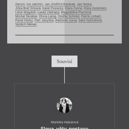
Gersin
,
Iva Jakimiv
,
Jan Jindřich Karásek
,
Jan Vozka
,
Jitka Bret Srbová
,
Karel Piorecký
,
Klára Černá
,
Klára Goldstein
,
Libor Magdoň
,
Lukáš Zádrapa
,
Magdaléna Platzová
,
Michal Škrabal
,
Olivia Laing
,
Ondřej Schmid
,
Patrik Linhart
,
Pavel Horký
,
Petr Janyška
,
Radovan Jursa
,
Sára Vybíralová
,
Vojtěch Němec
Souvisí
Markéta Hejkalová
Slova, věty, postavy