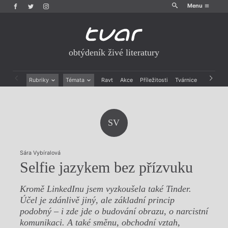
Menu
obtýdeník živé literatury
Rubriky
Témata
Ravt
Akce
Příležitosti
Tvárnice
Archiv
Beletrie
Ženy v katolické literatuře
Drobná publicistika
Právě vychází
Esejistika
Mauzoleum
SV
Recenze a reflexe
Divadlo
Reportáže
Historie kolonialismu
Rozhovory
Dokument
Sára Vybíralová
Výroční ceny
Selfie jazykem bez přízvuku
Kromě LinkedInu jsem vyzkoušela také Tinder.
Účel je zdánlivě jiný, ale základní princip
podobný – i zde jde o budování obrazu, o narcistní
komunikaci. A také směnu, obchodní vztah,