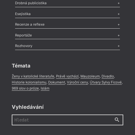
Poezie
,
Próza
,
Dokumenty
,
Drama
,
Celá rubrika
Drobná publicistika
Odlesk
,
Zasláno
,
Nezařazené
,
Novinky v Tvaru
,
Slovo
,
Výročí
,
Esejistika
Nekrolog
,
Glosa
,
Sloupek
,
Pozvánka
,
Literární soutěž
,
Komentář
,
Celá rubrika
Esej
,
Pádlo
,
Úvaha
,
Texty
,
Studie
,
Celá rubrika
Recenze a reflexe
Recenze
,
Dvakrát
,
Horké párky
,
969 slov o próze
,
Reportáže
Méně slov o próze
,
Celá rubrika
Literární zítřky
,
Reportáž
,
Literární život
,
Divadlo
,
Kritický ohlas
,
Rozhovory
Celá rubrika
Rozhovor
,
Anketa
,
Celá rubrika
Témata
Ženy v katolické literatuře
,
Právě vychází
,
Mauzoleum
,
Divadlo
,
Historie kolonialismu
,
Dokument
,
Výroční ceny
,
Útvary Sylvy Ficové
,
969 slov o próze
,
Islám
Vyhledávání