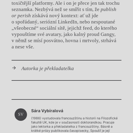
toxičtější platformy. Ale i on je přece jen tak trochu
seznamka. Nezbývá než se smířit s tím, že
publish
or perish
získává nový kontext: ať už jde
o spořádaný, seriózní LinkedIn, nebo nespoutané
„všeobecné“ sociální sítě, jejichž feed, do kterého
vypouštíme své avatary, jako kalný proud Gangy,
v němž se mísí posvátno, hovna i mrtvoly, strhává
a nese vše.
Autorka je překladatelka
Chviličku.
Sára Vybíralová
Načítá se.
SV
(1986) vystudovala francouzštinu a historii na Filozofické
fakultě UK, kde je v současnosti doktorandkou. Pracuje
jako lektorka a překladatelka z francouzštiny. Básně a
krátké prózy publikovala časopisecky, Spoušť je její