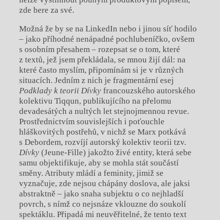
zde bere za své.
Možná že by se na LinkedIn nebo i jinou síť hodilo
– jako příhodné nenápadné pochlubeníčko, ovšem
s osobním přesahem – rozepsat se o tom, které
z textů, jež jsem překládala, se mnou žijí dál: na
které často myslím, připomínám si je v různých
situacích. Jedním z nich je fragmentární esej
Podklady k teorii Dívky
francouzského autorského
kolektivu Tiqqun, publikujícího na přelomu
devadesátých a nultých let stejnojmennou revue.
Prostřednictvím souvislejších i poťouchle
hláškovitých postřehů, v nichž se Marx potkává
s Debordem, rozvíjí autorský kolektiv teorii tzv.
Dívky
(Jeune-Fille) jakožto živé entity, která sebe
samu objektifikuje, aby se mohla stát součástí
směny. Atributy mládí a feminity, jimiž se
vyznačuje, zde nejsou chápány doslova, ale jaksi
abstraktně – jako snaha subjektu o co nejhladší
povrch, s nímž co nejsnáze vklouzne do soukolí
spektáklu. Připadá mi neuvěřitelné, že tento text