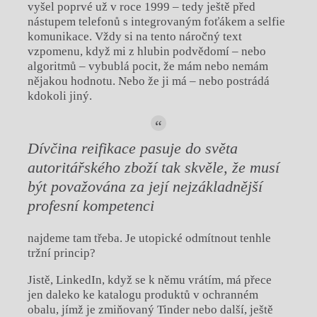
vyšel poprvé už v roce 1999 – tedy ještě před
nástupem telefonů s integrovaným foťákem a selfie
komunikace. Vždy si na tento náročný text
vzpomenu, když mi z hlubin podvědomí – nebo
algoritmů – vybublá pocit, že mám nebo nemám
nějakou hodnotu. Nebo že ji má – nebo postrádá
kdokoli jiný.
Dívčina reifikace pasuje do světa
autoritářského zboží tak skvěle, že musí
být považována za její nejzákladnější
profesní kompetenci
najdeme tam třeba. Je utopické odmítnout tenhle
tržní princip?
Jistě, LinkedIn, když se k němu vrátím, má přece
jen daleko ke katalogu produktů v ochranném
obalu, jímž je zmiňovaný Tinder nebo další, ještě