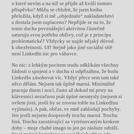
o které nevím a na niž se přijde až kvůli tomuto
příspěvku? Můžu se chlubit, že jsem knihu
přeložila, když si mě „objednalo“ nakladatelství
a dostala jsem zaplaceno? Nepřijde se na to, že
touto ducha povznášející aktivitou částečně
saturuju svou potřebu obživy, což je z principu
problematické? Vždycky se najde nějaký důvod
k obezřetnosti. Uf! Stejně jako jiné sociální sítě
není LinkedIn nic pro váhavce.
No nic: s lehkým pocitem studu odklikám všechny
žádosti o spojení a v duchu si odpřisáhnu, že budu
LinkedIn zásobovat víc. Vždyť přece sem tam také
něco dělám. Nejsem tak úplně marná. Minimálně
pracuju dnem i nocí, často až dokud mi prsty na
klávesnici nezačnou psát úplné nesmysly (nejsem si
ovšem jistá, jestli by se zrovna tohle na LinkedInu
vyjímalo). A pak, občas, ve mně zahlodají pochyby.
Jen jestli nejsem doopravdy trochu marná. Trochu
líná. Trochu zaostávající za vytrénovaným krokem
doby – moje chabé imago to jen po zásluze odráží.