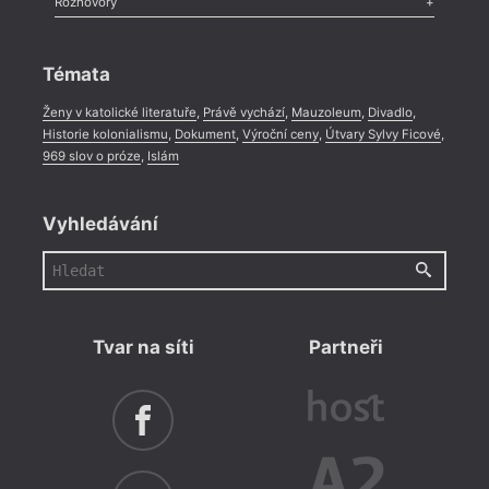
Rozhovory
Celá rubrika
Rozhovor
,
Anketa
,
Celá rubrika
Témata
Ženy v katolické literatuře
,
Právě vychází
,
Mauzoleum
,
Divadlo
,
Historie kolonialismu
,
Dokument
,
Výroční ceny
,
Útvary Sylvy Ficové
,
969 slov o próze
,
Islám
Vyhledávání
Tvar na síti
Partneři