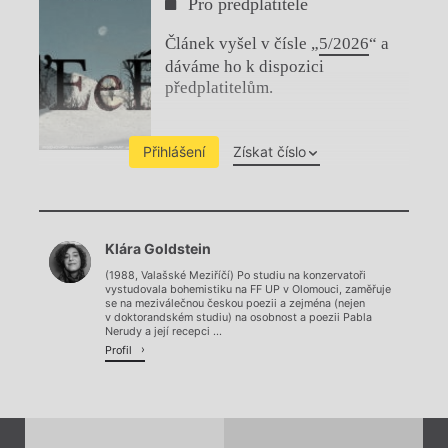
Pro předplatitele
Článek vyšel v čísle „
5/2026
“ a
dáváme ho k dispozici
předplatitelům.
Přihlášení
Získat číslo
Chviličku.
Klára Goldstein
Načítá se.
(1988, Valašské Meziříčí) Po studiu na konzervatoři
vystudovala bohemistiku na FF UP v Olomouci, zaměřuje
se na meziválečnou českou poezii a zejména (nejen
v doktorandském studiu) na osobnost a poezii Pabla
Nerudy a její recepci ...
Profil