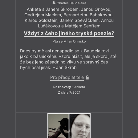
Charles Baudelaire
Anketa s Janem Škrobem, Janou Orlovou,
Ondřejem Maclem, Bernardetou Babákovou,
Klárou Goldstein, Janem Spěváčkem, Annou
Luňákovou a Matějem Senftem
Vždyť z čeho jiného tryská poezie?
Ptá se Milan Ohnisko
Dnes by mě asi nenapadlo se k Baudelairovi
jako k básnickému vzoru hlásit, ale je skoro jisté,
že bez jeho zásadního vlivu ve správný čas
bych psal jinak. – Jan Škrob
Pro předplatitele
Rozhovory
– Anketa
Z čísla 7/2021