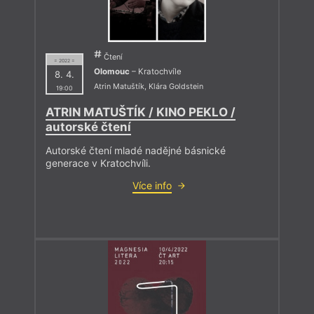
Čtení
= 2022 =
Olomouc
– Kratochvíle
8. 4.
Atrin Matuštík
,
Klára Goldstein
19:00
ATRIN MATUŠTÍK / KINO PEKLO /
autorské čtení
Autorské čtení mladé nadějné básnické
generace v Kratochvíli.
Více info