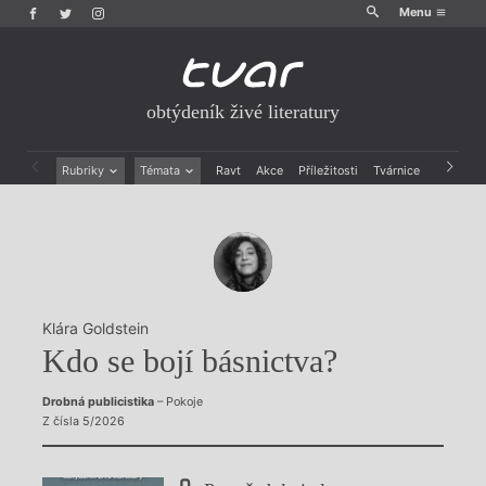
Menu
obtýdeník živé literatury
Rubriky
Témata
Ravt
Akce
Příležitosti
Tvárnice
Archiv
Beletrie
Ženy v katolické literatuře
Drobná publicistika
Právě vychází
Esejistika
Mauzoleum
Recenze a reflexe
Divadlo
Reportáže
Historie kolonialismu
Rozhovory
Dokument
Klára Goldstein
Výroční ceny
Kdo se bojí básnictva?
Drobná publicistika
– Pokoje
Z čísla 5/2026