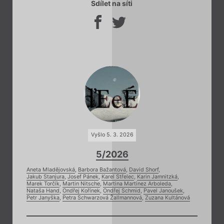
Sdílet na síti
Vyšlo 5. 3. 2026
5/2026
Aneta Mladějovská
,
Barbora Bažantová
,
David Shorf
,
Jakub Stanjura
,
Josef Pánek
,
Karel Střelec
,
Karin Jamnitzká
,
Marek Torčík
,
Martin Nitsche
,
Martina Martinez Arboleda
,
Nataša Hand
,
Ondřej Kořínek
,
Ondřej Schmid
,
Pavel Janoušek
,
Petr Janyška
,
Petra Schwarzová Žallmannová
,
Zuzana Kultánová