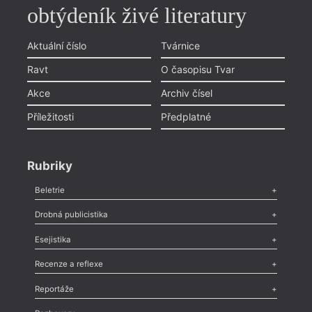
obtýdeník živé literatury
Aktuální číslo
Tvárnice
Ravt
O časopisu Tvar
Akce
Archiv čísel
Příležitosti
Předplatné
Rubriky
Beletrie
Poezie
,
Próza
,
Dokumenty
,
Drama
,
Celá rubrika
Drobná publicistika
Odlesk
,
Zasláno
,
Nezařazené
,
Novinky v Tvaru
,
Slovo
,
Výročí
,
Esejistika
Nekrolog
,
Glosa
,
Sloupek
,
Pozvánka
,
Literární soutěž
,
Komentář
,
Celá rubrika
Esej
,
Pádlo
,
Úvaha
,
Texty
,
Studie
,
Celá rubrika
Recenze a reflexe
Recenze
,
Dvakrát
,
Horké párky
,
969 slov o próze
,
Reportáže
Méně slov o próze
,
Celá rubrika
Literární zítřky
,
Reportáž
,
Literární život
,
Divadlo
,
Kritický ohlas
,