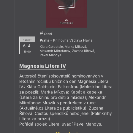
Čtení
Praha
– Knihovna Václava Havla
= 2022 =
6. 4.
Klára Goldstein
,
Marka Míková
,
Alexandr Mitrofanov
,
Zuzana Říhová
,
19:00
Pavel Mandys
Magnesia Litera IV
Autorská čtení spisovatelů nominovaných v
letošním ročníku knižních cen Magnesia Litera
IV.: Klára Goldstein: Falkenfrau (Moleskine Litera
za poezii); Marka Míková: Kabát a kabelka
(Litera za knihu pro děti a mládež); Alexandr
Mitrofanov: Mrazík s pendrekem v ruce
(Aktuálně.cz Litera za publicistiku); Zuzana
Říhová: Cestou špendlíků nebo jehel (Palmknihy
Litera za prózu).
Pořádá spolek Litera, uvádí Pavel Mandys.