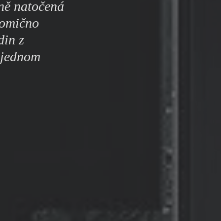
čně natočená
y
komično
din z
v jednom