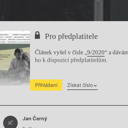
Pro předplatitele
Článek vyšel v čísle „
9/2020
“ a dává
ho k dispozici předplatitelům.
Přihlášení
Získat číslo
Chviličku.
Jan Černý
Načítá se.
JČ