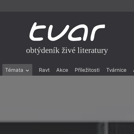
obtýdeník živé literatury
Témata
Ravt
Akce
Příležitosti
Tvárnice
ické literatuře
icistika
zí
eflexe
onialismu