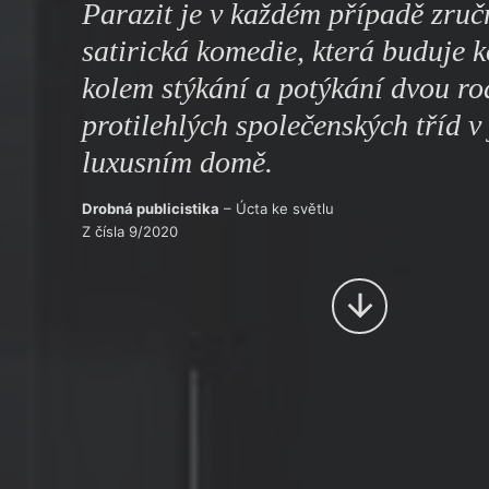
Parazit je v každém případě zru
Výroční cen
satirická komedie, která buduje 
kolem stýkání a potýkání dvou ro
protilehlých společenských tříd 
luxusním domě.
Drobná publicistika
– Úcta ke světlu
Z čísla 9/2020