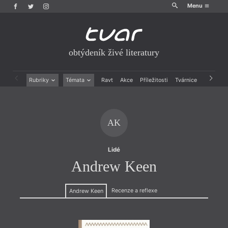
Menu
obtýdeník živé literatury
Rubriky
Témata
Ravt
Akce
Příležitosti
Tvárnice
Archiv
Beletrie
Ženy v katolické literatuře
Drobná publicistika
Právě vychází
Esejistika
Mauzoleum
AK
Recenze a reflexe
Divadlo
Reportáže
Historie kolonialismu
Rozhovory
Dokument
Lidé
Výroční ceny
Andrew Keen
Recenze a reflexe
Andrew Keen