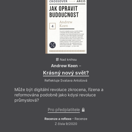
Nad knihou
Andrew Keen
–
Krásný nový svět?
Reflektuje Svatava Antošová
Může být digitální revoluce zkrocena, řízena a
Může 
reformována podobně jako kdysi revoluce
refor
průmyslová?
průmy
Pro předplatitele
Recenze a reflexe
– Recenze
Z čísla 9/2020