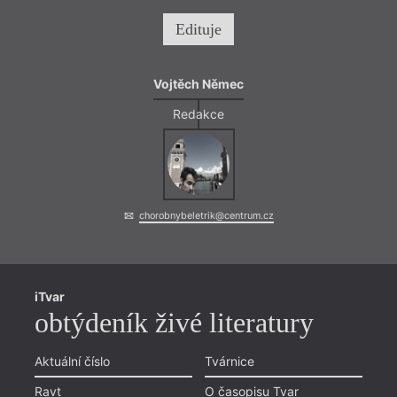
Edituje
Vojtěch Němec
Redakce
chorobnybeletrik@centrum.cz
iTvar
obtýdeník živé literatury
Aktuální číslo
Tvárnice
Ravt
O časopisu Tvar