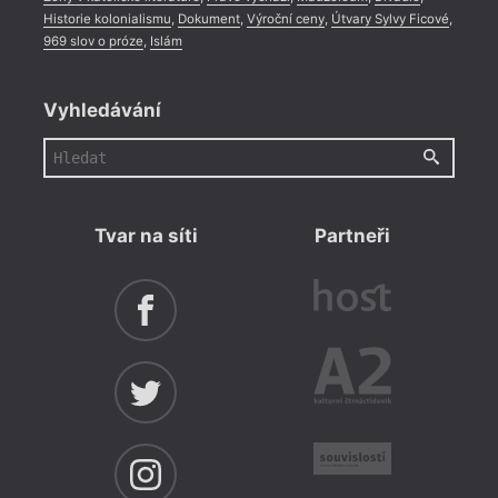
Historie kolonialismu
,
Dokument
,
Výroční ceny
,
Útvary Sylvy Ficové
,
969 slov o próze
,
Islám
Vyhledávání
Tvar na síti
Partneři