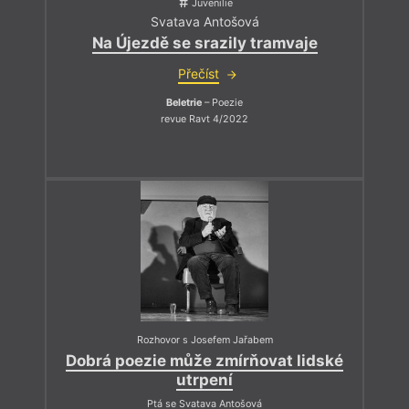
Juvenilie
Svatava Antošová
Na Újezdě se srazily tramvaje
Přečíst
Beletrie
– Poezie
revue Ravt 4/2022
Rozhovor s Josefem Jařabem
Dobrá poezie může zmírňovat lidské
utrpení
Ptá se Svatava Antošová