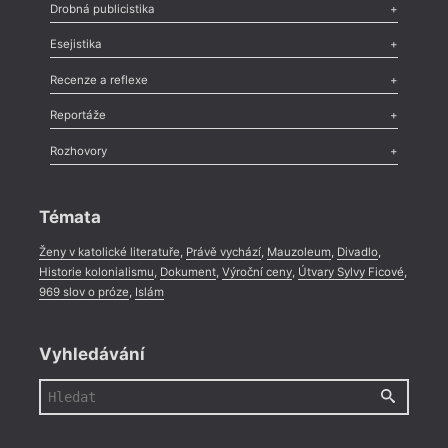
Poezie
,
Próza
,
Dokumenty
,
Drama
,
Celá rubrika
Drobná publicistika
Odlesk
,
Zasláno
,
Nezařazené
,
Novinky v Tvaru
,
Slovo
,
Výročí
,
Esejistika
Nekrolog
,
Glosa
,
Sloupek
,
Pozvánka
,
Literární soutěž
,
Komentář
,
Celá rubrika
Esej
,
Pádlo
,
Úvaha
,
Texty
,
Studie
,
Celá rubrika
Recenze a reflexe
Recenze
,
Dvakrát
,
Horké párky
,
969 slov o próze
,
Reportáže
Méně slov o próze
,
Celá rubrika
Literární zítřky
,
Reportáž
,
Literární život
,
Divadlo
,
Kritický ohlas
,
Rozhovory
Celá rubrika
Rozhovor
,
Anketa
,
Celá rubrika
Témata
Ženy v katolické literatuře
,
Právě vychází
,
Mauzoleum
,
Divadlo
,
Historie kolonialismu
,
Dokument
,
Výroční ceny
,
Útvary Sylvy Ficové
,
969 slov o próze
,
Islám
Vyhledávání