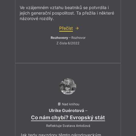
Ve vzájemném vztahu beatniků se potvrdila i
jejich generační pospolitost. Ta přežila i některé
názorové rozdíly.
Přečíst
Rozhovory
– Rozhovor
Z čísla 6/2022
Nad knihou
Ulrike Guérotová
–
Co nám chybí? Evropský stát
Reflektuje Svatava Antošová
Jak tedy navzdory těmto národoveckým