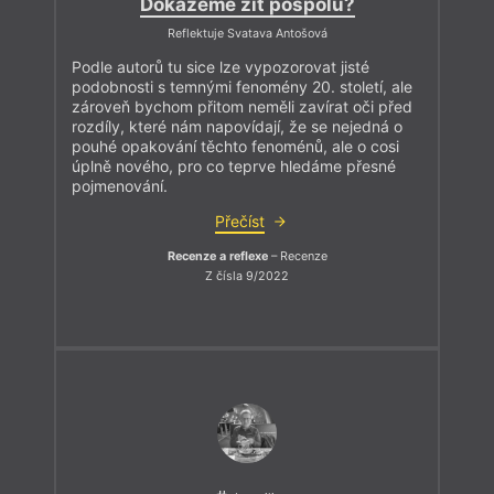
Dokážeme žít pospolu?
Reflektuje Svatava Antošová
Podle autorů tu sice lze vypozorovat jisté
podobnosti s temnými fenomény 20. století, ale
zároveň bychom přitom neměli zavírat oči před
rozdíly, které nám napovídají, že se nejedná o
pouhé opakování těchto fenoménů, ale o cosi
úplně nového, pro co teprve hledáme přesné
pojmenování.
Přečíst
Recenze a reflexe
– Recenze
Z čísla 9/2022