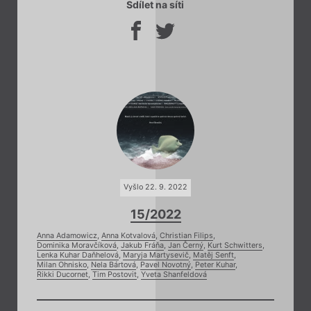
Sdílet na síti
Vyšlo 22. 9. 2022
15/2022
Anna Adamowicz
,
Anna Kotvalová
,
Christian Filips
,
Dominika Moravčíková
,
Jakub Fráňa
,
Jan Černý
,
Kurt Schwitters
,
Lenka Kuhar Daňhelová
,
Maryja Martysevič
,
Matěj Senft
,
Milan Ohnisko
,
Nela Bártová
,
Pavel Novotný
,
Peter Kuhar
,
Rikki Ducornet
,
Tim Postovit
,
Yveta Shanfeldová