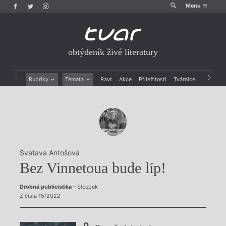
Menu
obtýdeník živé literatury
Rubriky
Témata
Ravt
Akce
Příležitosti
Tvárnice
Archiv
Beletrie
Ženy v katolické literatuře
Drobná publicistika
Právě vychází
Esejistika
Mauzoleum
Recenze a reflexe
Divadlo
Reportáže
Historie kolonialismu
Rozhovory
Dokument
Svatava Antošová
Výroční ceny
Bez Vinnetoua bude líp!
Drobná publicistika
– Sloupek
Z čísla 15/2022