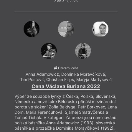
Z čísla 17/2025
Literární cena
Anna Adamowicz
,
Dominika Moravčíková
,
Tim Postovit
,
Christian Filips
,
Maryja Martysevič
Ti
Cena Václava Buriana 2022
Výběr ze soudobé lyriky z Česka, Polska, Slovenska,
Výběr
Německa a nově také Běloruska přináší mezinárodní
Němec
porota ve složení Zofia Bałdyga, Petr Borkovec, Lena
porot
Dorn, Mária Ferenčuhová, Sjarhej Smatryčenka a
Dorn,
Tomáš Tichák. V kategorii Za poezii jsou nominováni:
Tomáš
polská básnířka Anna Adamowicz (1993), slovenská
polsk
básnířka a prozaička Dominika Moravčíková (1992),
básní