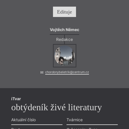
Edituje
Vojtěch Němec
Redakce
chorobnybeletrik@centrum.cz
iTvar
obtýdeník živé literatury
Aktuální číslo
Tvárnice