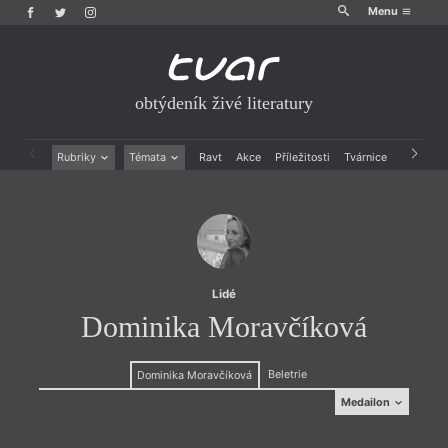
Menu
obtýdeník živé literatury
Rubriky
Témata
Ravt
Akce
Příležitosti
Tvárnice
Archiv
Beletrie
Ženy v katolické literatuře
Drobná publicistika
Právě vychází
Esejistika
Mauzoleum
Recenze a reflexe
Divadlo
Reportáže
Historie kolonialismu
Rozhovory
Dokument
Lidé
Výroční ceny
Dominika Moravčíková
Beletrie
Dominika Moravčíková
Medailon
Medailon
je poetka, prozaička a doktorandka muzikologie.