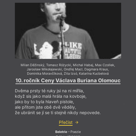
V roce 2019 byla laureátkou soutěží Poviedka 2019
a Básne SK/CZ 2019. V roku 2020 vydala debutovou
sbírku básní
Deti Hamelnu
ve vydavatelství Skalná
ruža, za kterou získala Cenu Nadácie Tatra Banka
v kategorii Mladý tvůrce. Pravidelně publikuje
v literárních a kulturně-kritických periodikách.
Absolvovala tvůrčí rezidence v několika slovenských
městech a v pardubických Automatických mlýnech.
V létě roku 2022 vydala prozaický debut s názvem
Dom pre jeleňa
ve vydavatelství KK Bagala
s ilustracemi Miriamy Kardošové. V současnosti
připravuje k vydání druhou prozaickou knihu,
Milan Děžinský
,
Tomasz Różycki
,
Michal Habaj
,
Max Czollek
,
Mil
s ilustracemi Bronislavy Orlické. Je stipendistkou
Jarosław Mikołajewski
,
Ondřej Macl
,
Dagmara Kraus
,
Fulbrightova stipendia, v rámci kterého absolvuje
Dominika Moravčíková
,
Zita Izsó
,
Katarína Kucbelová
výzkumný pobyt na University of Chicago.
10. ročník Ceny Václava Buriana Olomouc
10. 
Dvěma prsty té ruky jsi na ni mířila,
Dvěma 
když sis jako malá hrála na kovboje,
když 
jako by to byla hlaveň pistole,
jako b
ale přitom jste obě dvě věděly,
ale př
že ubránit se jí se ti stejně nikdy nepovede.
že ubr
Přečíst
Beletrie
– Poezie