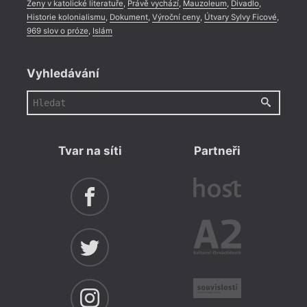
Ženy v katolické literatuře
,
Právě vychází
,
Mauzoleum
,
Divadlo
,
Historie kolonialismu
,
Dokument
,
Výroční ceny
,
Útvary Sylvy Ficové
,
969 slov o próze
,
Islám
Vyhledávání
Tvar na síti
Partneři