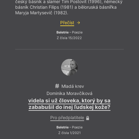
český básník a slamer Tim Postovit (1996), německý
český
básník Christian Filips (1981) a běloruská básnířka
básník
Maryja Martysevič (1982).
Maryj
Přečíst
Beletrie
– Poezie
Z čísla 15/2022
Mladá krev
Dominika Moravčíková
videla si už človeka, ktorý by sa
zababušil do inej ľudskej kože?
Pro předplatitele
Beletrie
– Poezie
Z čísla 1/2021