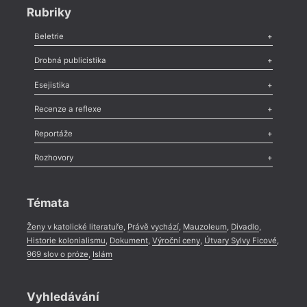
Rubriky
Beletrie
Poezie
,
Próza
,
Dokumenty
,
Drama
,
Celá rubrika
Drobná publicistika
Odlesk
,
Zasláno
,
Nezařazené
,
Novinky v Tvaru
,
Slovo
,
Výročí
,
Esejistika
Nekrolog
,
Glosa
,
Sloupek
,
Pozvánka
,
Literární soutěž
,
Komentář
,
Celá rubrika
Esej
,
Pádlo
,
Úvaha
,
Texty
,
Studie
,
Celá rubrika
Recenze a reflexe
Recenze
,
Dvakrát
,
Horké párky
,
969 slov o próze
,
Reportáže
Méně slov o próze
,
Celá rubrika
Literární zítřky
,
Reportáž
,
Literární život
,
Divadlo
,
Kritický ohlas
,
Rozhovory
Celá rubrika
Rozhovor
,
Anketa
,
Celá rubrika
Témata
Ženy v katolické literatuře
,
Právě vychází
,
Mauzoleum
,
Divadlo
,
Historie kolonialismu
,
Dokument
,
Výroční ceny
,
Útvary Sylvy Ficové
,
969 slov o próze
,
Islám
Vyhledávání