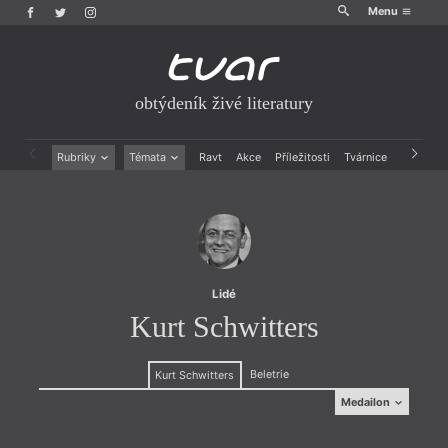
Menu
obtýdeník živé literatury
Rubriky
Témata
Ravt
Akce
Příležitosti
Tvárnice
Archiv
Beletrie
Ženy v katolické literatuře
Drobná publicistika
Právě vychází
Esejistika
Mauzoleum
Recenze a reflexe
Divadlo
Reportáže
Historie kolonialismu
Rozhovory
Dokument
Lidé
Výroční ceny
Kurt Schwitters
Beletrie
Kurt Schwitters
Medailon
Medailon
(1887–1948) všestranný spisovatel a básník, malíř,