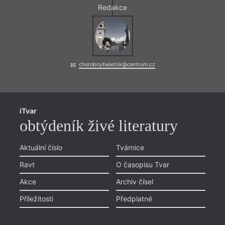
Redakce
chorobnybeletrik@centrum.cz
iTvar
obtýdeník živé literatury
Aktuální číslo
Tvárnice
Ravt
O časopisu Tvar
Akce
Archiv čísel
Příležitosti
Předplatné