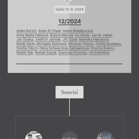
Vyšlo 13. 6. 2024
12/2024
Adam Borzič
,
Adam El Chaar
,
Aneta Mladějovská
,
Anna Beata Háblová
,
Bianca Bellová
,
Ivo Harák
,
Jan M. Heller
,
Jan Štolba
,
Jindřich Janíček
,
Jiří Zizler
,
Markéta Hejkalová
,
Matěj Senft
,
Michaela Šedinová
,
Miroslav Hlaučo
,
Ondřej Buddeus
,
Ondřej Fibich
,
Petra Schwarzová Žallmannová
,
Priscila Branco
,
Radek Rak
,
Roman Szpuk
,
Stanislav Dvorský
,
Vít Kremlička
Souvisí