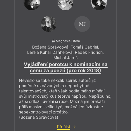
MJ
Magnesia Litera
Božena Správcová
,
Tomáš Gabriel
,
Lenka Kuhar Daňhelová
,
Radek Fridrich
,
Michal Jareš
Vyjádření porotců k nominacím na
cenu za poezii (pro rok 2018)
Nevešlo se také několik sbírek autorů již
poměrně uznávaných a nepochybně
talentovaných, kteří však podle mého mínění
svůj mistrovský kus teprve napíšou. Napíšou ho,
až si odloží, uvolní si ruce. Možná jim překáží
příliš masivní selfie-tyč, možná jen úzkostné
sebekontrolovací zrcátko.
(Božena Správcová)
Přečíst