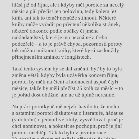
hlásí již od října, ale i kdyby měl porotce za necelý
měsíc a půl přečíst jen polovinu, tedy kolem 50
knih, ani tak to téměř nemůže stihnout. Některé
knihy může vyřadit po přečtení několika stránek,
některé dokonce podle obálky či jména
nakladatelství, které je mu neznámé a třeba
podezřelé – a to je právě chyba, pozornosti poroty
tak můžou uniknout knihy, které by si zasloužily
přinejmenším zmínku v longlistech.
Také tento systém by se dal změnit, byť by to byla
změna větší: kdyby byla uzávěrka koncem října,
porotci by měli na čtení a hodnocení aspoň čtyři
měsíce, takže by měli přečíst 25 knih za měsíc – to
je pořád dost obtížné, ale ne už úplně nereálné.
Na práci porotkyně mě nejvíc bavilo to, že mohu
s ostatními porotci diskutovat o literatuře, hádat se
(v dobrém) o jednotlivé tituly, vysvětlovat, proč je
chci nominovat, a pokusit se pochopit, proč je jiní
porotci nechtějí. Tak to bylo v prvním roce.