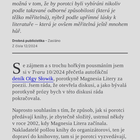
možná v tom, že by porotci byli vybíráni nikoliv
podle takzvané odborné způsobilosti (která je
těžko měřitelná), nýbrž podle upřímné lásky k
literatuře – která je ovšem měřitelná ještě mnohem
hůř.
Drobná publicistika
– Zasláno
Z čísla 12/2024
S
e zájmem a s trochu hořkým pousmáním jsem
si v
Tvaru
10/2024 přečetla autofikční
deník Olgy Słowik
, porotkyně Magnesia Litery za
poezii. Jsem ráda, že otevřela diskusi, a jako bývalá
porotkyně prózy bych v této diskusi ráda
pokračovala.
Naprosto souhlasím s tím, že způsob, jak si porotci
předávají knihy, je zbytečně složitý, ustrnul někdy
v roce 2002, kdy Magnesia Litera začínala.
Nakladatelé pošlou knihy do organizátorovi, ten je
dopraví do knihovny, tam si je porotci vyzvedávají,