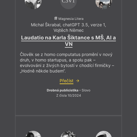
C3V1
Magnesia Litera
Michal Škrabal
,
chatGPT 3.5, verze 1
,
Vojtěch Němec
Laudatio na Karla Šiktance s MŠ, AI a
VN
Člověk se z homo computatus promění v nový
druh, v homo startupus, a spolu pak –
evolvováni z živých bytostí v chodící firmičky –
„Hodně někde budem“.
Přečíst
Drobná publicistika
– Slovo
Z čísla 10/2024