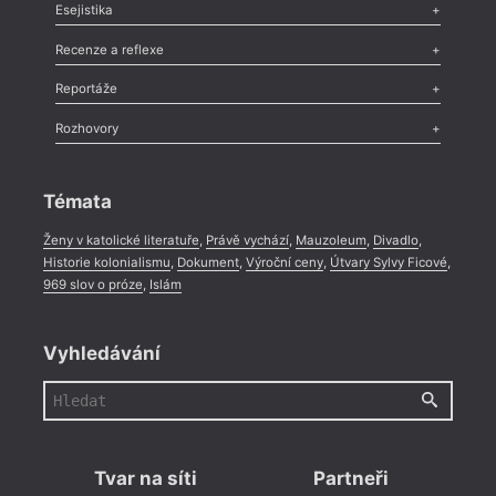
Odlesk
,
Zasláno
,
Nezařazené
,
Novinky v Tvaru
,
Slovo
,
Výročí
,
Esejistika
Nekrolog
,
Glosa
,
Sloupek
,
Pozvánka
,
Literární soutěž
,
Komentář
,
Celá rubrika
Esej
,
Pádlo
,
Úvaha
,
Texty
,
Studie
,
Celá rubrika
Recenze a reflexe
Recenze
,
Dvakrát
,
Horké párky
,
969 slov o próze
,
Reportáže
Méně slov o próze
,
Celá rubrika
Literární zítřky
,
Reportáž
,
Literární život
,
Divadlo
,
Kritický ohlas
,
Rozhovory
Celá rubrika
Rozhovor
,
Anketa
,
Celá rubrika
Témata
Ženy v katolické literatuře
,
Právě vychází
,
Mauzoleum
,
Divadlo
,
Historie kolonialismu
,
Dokument
,
Výroční ceny
,
Útvary Sylvy Ficové
,
969 slov o próze
,
Islám
Vyhledávání
Tvar na síti
Partneři