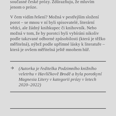
současné české prózy. Zdůrazňuju, že mluvím
jenom o próze.
V čem vidím řešení? Možná v pestřejším složení
porot – se mnou v ní byli spisovatelé, literární
vědci, ale žádný knihkupec či knihovník. Nebo
možná v tom, že by porotci byli vybíráni nikoliv
podle takzvané odborné způsobilosti (která je těžko
měřitelná), nýbrž podle upřímné lásky k literatuře –
která je ovšem měřitelná ještě mnohem hůř.
(Autorka je ředitelka Podzimního knižního
veletrhu v Havlíčkově Brodě a byla porotkyní
Magnesia Litery v kategorii prózy v letech
2020–2022)
Chviličku.