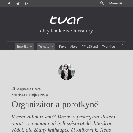
Menu
obtýdeník živé literatury
Rubriky
Témata
Ravt
Akce
Příležitosti
Tvárnice
Archiv
Beletrie
Ženy v katolické literatuře
Drobná publicistika
Právě vychází
Esejistika
Mauzoleum
Recenze a reflexe
Divadlo
Reportáže
Historie kolonialismu
Rozhovory
Dokument
Magnesia Litera
Výroční ceny
Markéta Hejkalová
Organizátor a porotkyně
V čem vidím řešení? Možná v pestřejším složení
porot – se mnou v ní byli spisovatelé, literární
vědci, ale žádný knihkupec či knihovník. Nebo