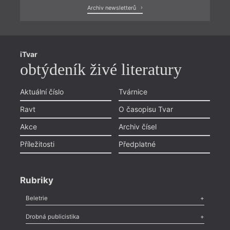
Archiv newsletterů
iTvar
obtýdeník živé literatury
Aktuální číslo
Tvárnice
Ravt
O časopisu Tvar
Akce
Archiv čísel
Příležitosti
Předplatné
Rubriky
Beletrie
Poezie
,
Próza
,
Dokumenty
,
Drama
,
Celá rubrika
Drobná publicistika