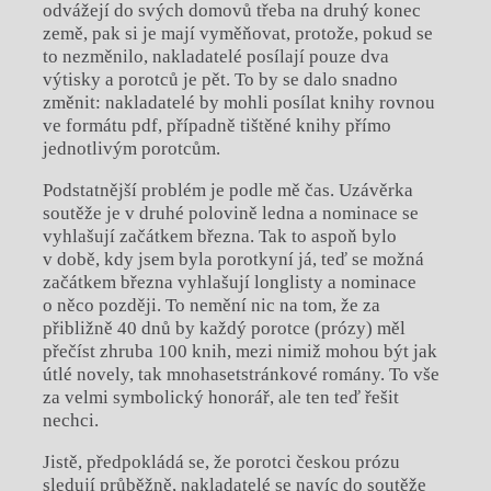
odvážejí do svých domovů třeba na druhý konec
země, pak si je mají vyměňovat, protože, pokud se
to nezměnilo, nakladatelé posílají pouze dva
výtisky a porotců je pět. To by se dalo snadno
změnit: nakladatelé by mohli posílat knihy rovnou
ve formátu pdf, případně tištěné knihy přímo
jednotlivým porotcům.
Podstatnější problém je podle mě čas. Uzávěrka
soutěže je v druhé polovině ledna a nominace se
vyhlašují začátkem března. Tak to aspoň bylo
v době, kdy jsem byla porotkyní já, teď se možná
začátkem března vyhlašují longlisty a nominace
o něco později. To nemění nic na tom, že za
přibližně 40 dnů by každý porotce (prózy) měl
přečíst zhruba 100 knih, mezi nimiž mohou být jak
útlé novely, tak mnohasetstránkové romány. To vše
za velmi symbolický honorář, ale ten teď řešit
nechci.
Jistě, předpokládá se, že porotci českou prózu
sledují průběžně, nakladatelé se navíc do soutěže