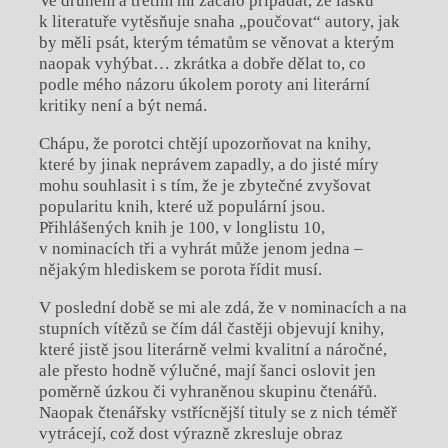
Ve druhém a třetím mi začalo připadat, že lásku
k literatuře vytěsňuje snaha „poučovat“ autory, jak
by měli psát, kterým tématům se věnovat a kterým
naopak vyhýbat… zkrátka a dobře dělat to, co
podle mého názoru úkolem poroty ani literární
kritiky není a být nemá.
Chápu, že porotci chtějí upozorňovat na knihy,
které by jinak neprávem zapadly, a do jisté míry
mohu souhlasit i s tím, že je zbytečné zvyšovat
popularitu knih, které už populární jsou.
Přihlášených knih je 100, v longlistu 10,
v nominacích tři a vyhrát může jenom jedna –
nějakým hlediskem se porota řídit musí.
V poslední době se mi ale zdá, že v nominacích a na
stupních vítězů se čím dál častěji objevují knihy,
které jistě jsou literárně velmi kvalitní a náročné,
ale přesto hodně výlučné, mají šanci oslovit jen
poměrně úzkou či vyhraněnou skupinu čtenářů.
Naopak čtenářsky vstřícnější tituly se z nich téměř
vytrácejí, což dost výrazně zkresluje obraz