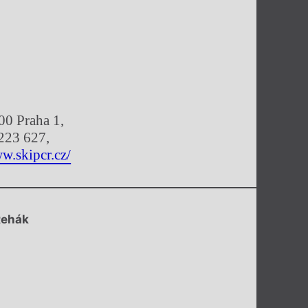
00 Praha 1,
223 627,
w.skipcr.cz/
Řehák