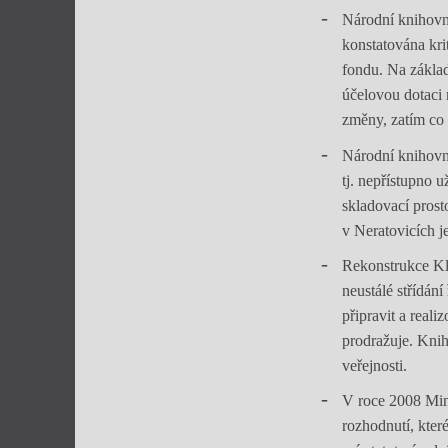
Národní knihovna
konstatována kri
fondu. Na základ
účelovou dotaci 
změny, zatím co i
Národní knihovně
tj. nepřístupno 
skladovací prost
v Neratovicích j
Rekonstrukce Kle
neustálé střídán
připravit a reali
prodražuje. Knih
veřejnosti.
V roce 2008 Mini
rozhodnutí, kte