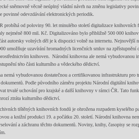
necké sněmovně věcně neúplný vládní návrh na změnu legislativy povin
e povinné odevzdávání elektronických periodik.
probíhá od poloviny 90. let minulého století digitalizace knihovních
áhly nejméně 800 mil. Kč. Digitalizováno bylo přibližně 500 000 knihov
st autorsky volných děl je k dispozici volně na internetu. Nejnovější 
000 umožňuje uzavírání hromadných licenčních smluv na zpřístupnění d
prostřednictvím knihoven. Národní knihovna ale nemá vybudovanou inf
stupnění této části kulturního a vědeckého dědictví.
a nemá vybudovanou dostatečnou a certifikovanou infrastrukturu pro t
h dokumentů. Podle původního záměru projektu Národní digitální knih
vat trvalé uchování pro krajské a další knihovny v rámci ČR. Tato funk
rozí ztráta kulturního dědictví.
rchivních tištěných knihovních fondů je ohrožena rozpadem kyselého pa
ovou a knižní produkci 19. a počátku 20. století. Národní knihovna n
selování a záchranu těchto dokumentů. Noviny, knihy, časopisy se roz
ím.