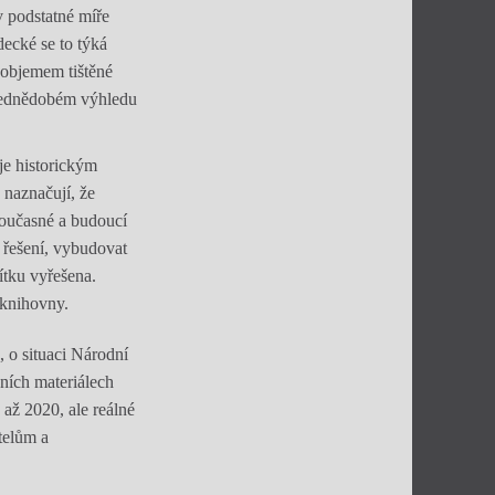
v podstatné míře
decké se to týká
 objemem tištěné
třednědobém výhledu
 je historickým
 naznačují, že
současné a budoucí
 řešení, vybudovat
řítku vyřešena.
 knihovny.
 o situaci Národní
ních materiálech
 až 2020, ale reálné
telům a