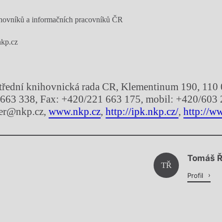
hovníků a informačních pracovníků ČR
kp.cz
střední knihovnická rada CR, Klementinum 190, 110 
 663 338, Fax: +420/221 663 175, mobil: +420/603 
hter@nkp.cz,
www.nkp.cz
,
http://ipk.nkp.cz/
,
http://ww
Chviličku.
Tomáš 
Načítá se.
TŘ
Profil