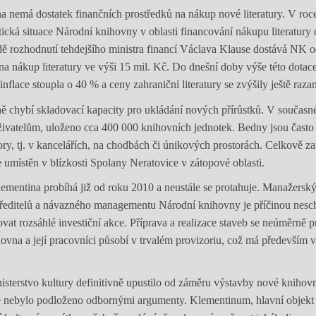
 nemá dostatek finančních prostředků na nákup nové literatury. V roc
tická situace Národní knihovny v oblasti financování nákupu literatury
ě rozhodnutí tehdejšího ministra financí Václava Klause dostává NK o
na nákup literatury ve výši 15 mil. Kč. Do dnešní doby výše této dotace
nflace stoupla o 40 % a ceny zahraniční literatury se zvýšily ještě razan
 chybí skladovací kapacity pro ukládání nových přírůstků. V současn
uživatelům, uloženo cca 400 000 knihovních jednotek. Bedny jsou čast
ory, tj. v kancelářích, na chodbách či únikových prostorách. Celkově z
e umístěn v blízkosti Spolany Neratovice v zátopové oblasti.
mentina probíhá již od roku 2010 a neustále se protahuje. Manažerský 
í ředitelů a návazného managementu Národní knihovny je příčinou nesch
zovat rozsáhlé investiční akce. Příprava a realizace staveb se neúměrně 
ovna a její pracovníci působí v trvalém provizoriu, což má především vl
sterstvo kultury definitivně upustilo od záměru výstavby nové knihovn
ré nebylo podloženo odbornými argumenty. Klementinum, hlavní objekt