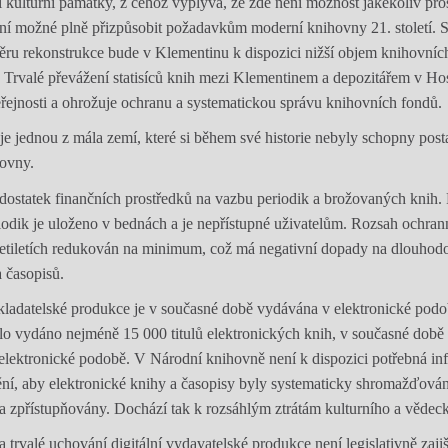
í kulturní památky, z čehož vyplývá, že zde není možnost jakékoliv pr
 možné plně přizpůsobit požadavkům moderní knihovny 21. století. St
ěru rekonstrukce bude v Klementinu k dispozici nižší objem knihovníc
. Trvalé převážení statisíců knih mezi Klementinem a depozitářem v Hos
eřejnosti a ohrožuje ochranu a systematickou správu knihovních fondů.
je jednou z mála zemí, které si během své historie nebyly schopny post
hovny.
ostatek finančních prostředků na vazbu periodik a brožovaných knih.
iodik je uloženo v bednách a je nepřístupné uživatelům. Rozsah ochra
setiletích redukován na minimum, což má negativní dopady na dlouhod
 časopisů.
kladatelské produkce je v současné době vydávána v elektronické podo
o vydáno nejméně 15 000 titulů elektronických knih, v současné době
v elektronické podobě. V Národní knihovně není k dispozici potřebná inf
tění, aby elektronické knihy a časopisy byly systematicky shromažďová
a zpřístupňovány. Dochází tak k rozsáhlým ztrátám kulturního a vědeck
trvalé uchování digitální vydavatelské produkce není legislativně zaji