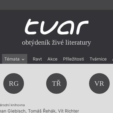
obtýdeník živé literatury
Témata
Ravt
Akce
Příležitosti
Tvárnice
ické literatuře
icistika
zí
RG
TŘ
VR
eflexe
onialismu
árodní knihovna
an Giebisch
,
Tomáš Řehák
,
Vít Richter