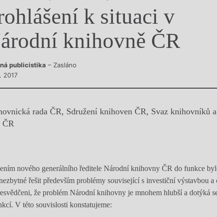
rohlášení k situaci v
y
árodní knihovně ČR
ná publicistika
– Zasláno
. 2017
ihovnická rada ČR, Sdružení knihoven ČR, Svaz knihovníků a
ů ČR
dením nového generálního ředitele Národní knihovny ČR do funkce byl
 nezbytné řešit především problémy související s investiční výstavbou
řesvědčeni, že problém Národní knihovny je mnohem hlubší a dotýká s
nkcí. V této souvislosti konstatujeme: