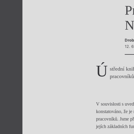
P
Výroční cen
N
Drob
12. 6
Ú
střední kn
pracovník
V souvislosti s uve
konstatováno, že je
pracovníků. Jsme p
jejích základních fu