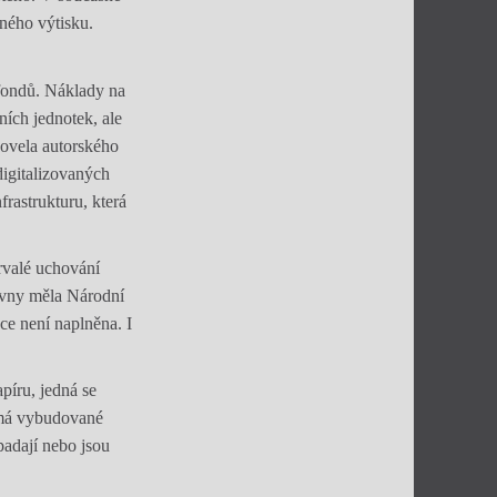
ného výtisku.
 fondů. Náklady na
ních jednotek, ale
novela autorského
igitalizovaných
rastrukturu, která
rvalé uchování
ovny měla Národní
ce není naplněna. I
píru, jedná se
emá vybudované
padají nebo jsou