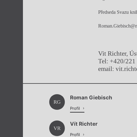
Předseda Svazu kni
Roman.Giebisch@n
Vit Richter, Ú
Tel: +420/221
email: vit.ric
Roman Giebisch
RG
Profil
Vít Richter
VR
Profil