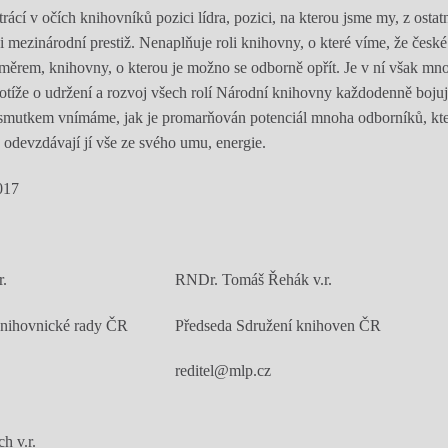
ácí v očích knihovníků pozici lídra, pozici, na kterou jsme my, z ostat
i mezinárodní prestiž. Nenaplňuje roli knihovny, o které víme, že česk
měrem, knihovny, o kterou je možno se odborně opřít. Je v ní však m
potíže o udržení a rozvoj všech rolí Národní knihovny každodenně bojují
e smutkem vnímáme, jak je promarňován potenciál mnoha odborníků, kte
a odevzdávají jí vše ze svého umu, energie.
017
r v.r.
RNDr. Tomáš Řehák v.r.
knihovnické rady ČR
Předseda Sdružení knihoven ČR
reditel@mlp.cz
h v.r.