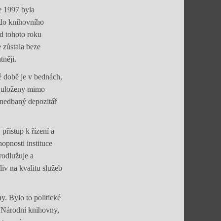
e 1997 byla
 do knihovního
d tohoto roku
 zůstala beze
tněji.
é době je v bednách,
o uloženy mimo
anedbaný depozitář
přístup k řízení a
opnosti instituce
prodlužuje a
iv na kvalitu služeb
y. Bylo to politické
 Národní knihovny,