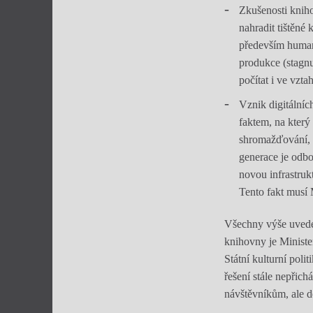
Zkušenosti kniho
nahradit tištěné 
především humani
produkce (stagnu
počítat i ve vzta
Vznik digitálních
faktem, na který
shromažďování, z
generace je odbo
novou infrastruk
Tento fakt musí 
Všechny výše uveden
knihovny je Ministe
Státní kulturní pol
řešení stále nepřic
návštěvníkům, ale d