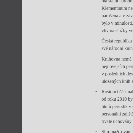
má statut národn
Klementinum není
narušena a v záv
bylo v minulosti
vliv na služby v
Česká republika 
své národní kni
Knihovna nemá d
nejnovějších per
v posledních de
uložených knih a
Rostoucí část na
od roku 2010 byl
titulů periodik 
personální zajiš
trvale uchovány 
Shromažďování a 