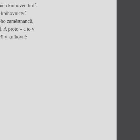
ních knihoven hrdí.
é knihovnictví
noho zaměstnanců,
. A proto – a to v
ří v knihovně