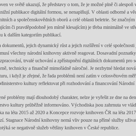
ven ve světě ukazují, že představy o tom, že je možné plně či alespoň 
knižní publikace digitální formou, se nenaplňují. V oblasti odborné a vě
tních a společenskovědních oborů a celé oblasti beletrie. Se značným
jícím či pravděpodobně jen mírně klesajícím) je třeba minimálně ve s
hu k dalším kategoriím publikací.
 dokumentů, jejich dynamický růst a jejich rozšíření v celé společnosti
 musí všechny národní knihovny aktivně reagovat. Dosavadní poznatky
pracování, trvalé uchování a zpřístupnění digitálních dokumentů pro 
rně, technicky a finančně mimořádně náročné. Je nezbytné hledat nová
turu, i když je zřejmé, že řada problémů není zatím v celosvětovém mě
Ministerstvo kultury reflektovat při rozhodování a financování Národní
é problémy mají dlouhodobý charakter, nelze je vyřešit ze dne na den,
rstvo kultury průběžně informováno. Východiska jsou zahrnuta ve vlád
itika na léta 2015 až 2020 a Koncepce rozvoje knihoven ČR na léta 2017
hází. Stagnace Národní knihovny nemá vliv pouze na přímé služby uživa
otýká se negativně služeb většiny knihoven v České republice.