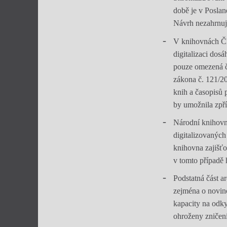
době je v Posla
Návrh nezahrnuj
V knihovnách ČR 
digitalizaci dos
pouze omezená čá
zákona č. 121/2
knih a časopisů 
by umožnila zpří
Národní knihovn
digitalizovanýc
knihovna zajišťo
v tomto případě h
Podstatná část a
zejména o novin
kapacity na odky
ohroženy zničen