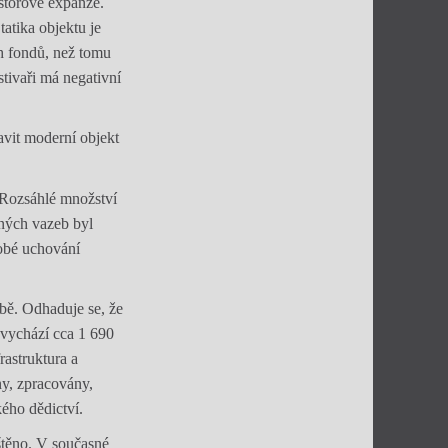
ostorové expanze.
atika objektu je
h fondů, než tomu
tivaři má negativní
avit moderní objekt
 Rozsáhlé množství
nných vazeb byl
obé uchování
bě. Odhaduje se, že
 vychází cca 1 690
rastruktura a
ny, zpracovány,
ého dědictví.
štěno. V současné