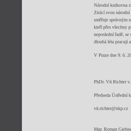
Národní knihovna ztr
Ztrácí svou národní 
směřuje správným s
kteří přes všechny 
neposlední řadě, s
dlouhá léta pracují 
V Praze dne 9. 6. 2
PhDr. Vít Richte
Předseda Ústřední 
vit.richter@nkp.cz
Mgr. Roman Giebisc