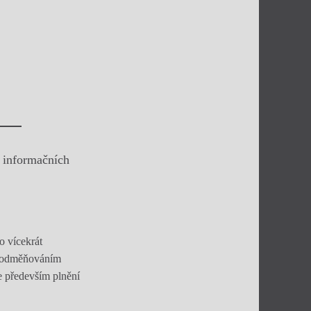
 informačních
o vícekrát
 a odměňováním
e především plnění