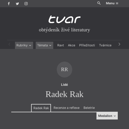
Menu
obtýdeník živé literatury
Rubriky
Témata
Ravt
Akce
Příležitosti
Tvárnice
Archiv
Beletrie
Ženy v katolické literatuře
Drobná publicistika
Právě vychází
Esejistika
Mauzoleum
RR
Recenze a reflexe
Divadlo
Reportáže
Historie kolonialismu
Rozhovory
Dokument
Lidé
Výroční ceny
Radek Rak
Recenze a reflexe
Beletrie
Radek Rak
Medailon
Medailon
(1987) je jedním ze zástupců nové generace polské