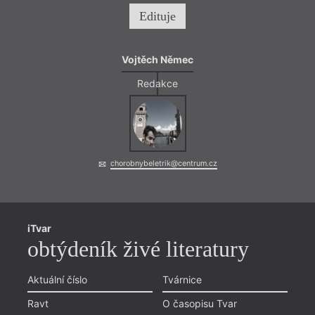
Edituje
Vojtěch Němec
Redakce
chorobnybeletrik@centrum.cz
iTvar
obtýdeník živé literatury
Aktuální číslo
Tvárnice
Ravt
O časopisu Tvar