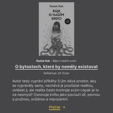
fantastiky. Vystudoval veterinární lékařství na
univerzitě v Lublinu. Pravidelně přispívá povídkami
do časopisu
Nowa Fantastyka
. Debutoval románem
Kocham cię, Lilith
(Miluju tě, Lilith, 2014), následně
vydal román
Puste niebo
(Prázdné nebe, 2016), za
který byl nominován na Cenu Janusze Zajdla, ale
velký úspěch zaznamenal až díky románu
Báje
o hadím srdci
(2019), za který obdržel mnohé
žánrové i nežánrové ceny včetně Nike.
Radek Rak
–
Báje o hadím srdci
O bytostech, které by neměly existovat
O b
Reflektuje Jiří Zizler
Autor tedy vypráví příběhy či jim dává prostor, aby
Autor
se vyprávěly samy, nechává je prorůstat realitou,
se vy
ovládat ji, ale realita často kontruje svým copak je to
ovláda
za nesmysl? Osnovuje knihu jako pavoučí síť, pevnou
za ne
a pružnou, svůdnou a impozantní.
a pru
Přečíst