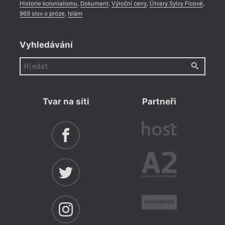
Historie kolonialismu
,
Dokument
,
Výroční ceny
,
Útvary Sylvy Ficové
,
969 slov o próze
,
Islám
Vyhledávání
Tvar na síti
Partneři