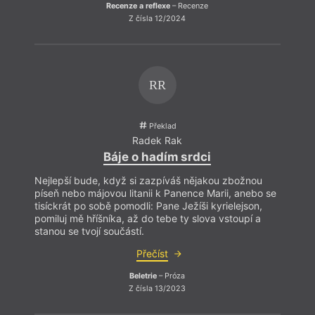
Recenze a reflexe
– Recenze
Z čísla 12/2024
RR
Překlad
Radek Rak
Báje o hadím srdci
Nejlepší bude, když si zazpíváš nějakou zbožnou
píseň nebo májovou litanii k Panence Marii, anebo se
tisíckrát po sobě pomodli: Pane Ježíši kyrielejson,
pomiluj mě hříšníka, až do tebe ty slova vstoupí a
stanou se tvojí součástí.
Přečíst
Beletrie
– Próza
Z čísla 13/2023