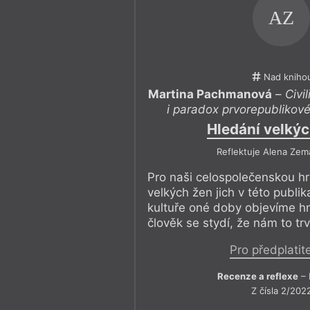
AZ
Nad kniho
Martina Pachmanová
–
Civi
i paradox prvorepublikové 
Hledání velký
Reflektuje Alena Zem
Pro naši celospolečenskou hr
velkých žen jich v této publika
kultuře oné doby objevíme hn
člověk se stydí, že nám to tr
Pro předplatit
Recenze a reflexe
– 
Z čísla 2/202