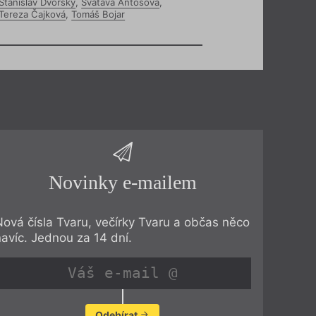
Stanislav Dvorský
,
Svatava Antošová
,
Tereza Čajková
,
Tomáš Bojar
Novinky e-mailem
Nová čísla Tvaru, večírky Tvaru a občas něco
navíc. Jednou za 14 dní.
Odebírat