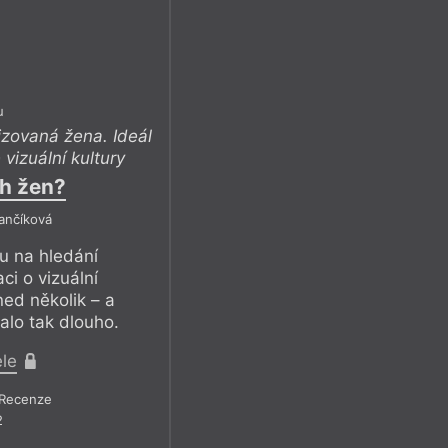
u
lizovaná žena. Ideál
vizuální kultury
ch žen?
ančíková
u na hledání
ci o vizuální
ed několik – a
valo tak dlouho.
ele
Recenze
2