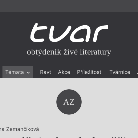
obtýdeník živé literatury
Témata
Ravt
Akce
Příležitosti
Tvárnice
ické literatuře
icistika
zí
AZ
eflexe
onialismu
na Zemančíková