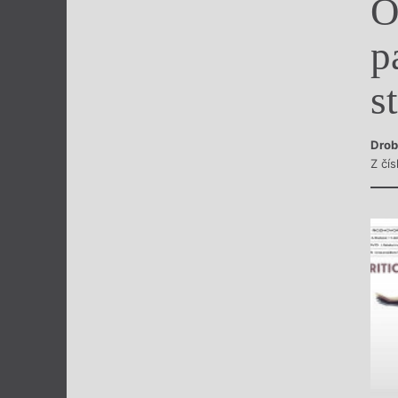
O
Výroční cen
p
s
Drob
Z čí