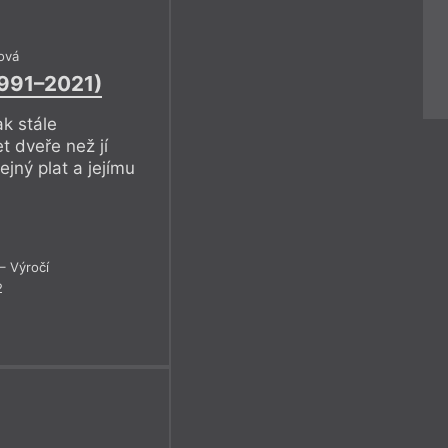
ová
1991–2021)
ak stále
 dveře než jí
ejný plat a jejímu
– Výročí
2