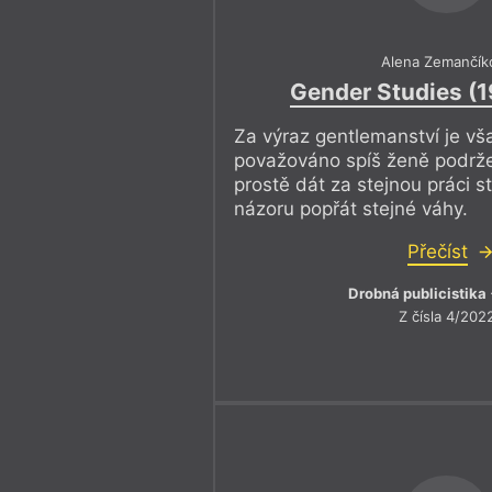
Alena Zemančík
Gender Studies (
Za výraz gentlemanství je vš
považováno spíš ženě podržet
prostě dát za stejnou práci st
názoru popřát stejné váhy.
Přečíst
Drobná publicistika
Z čísla 4/202