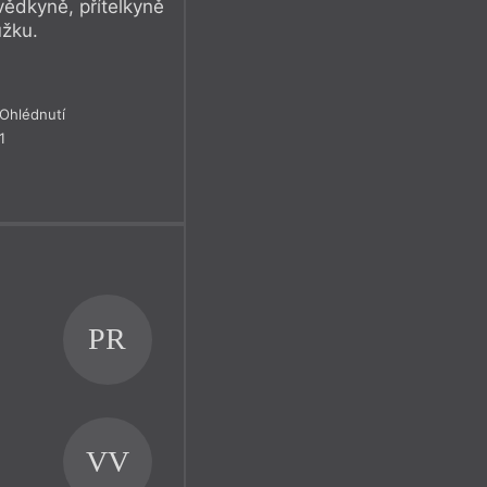
vědkyně, přítelkyně
užku.
Ohlédnutí
1
PR
VV