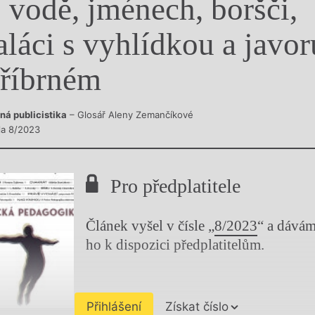
 vodě, jménech, boršči,
y
aláci s vyhlídkou a javor
tříbrném
ná publicistika
– Glosář Aleny Zemančíkové
sla 8/2023
Pro předplatitele
Článek vyšel v čísle „
8/2023
“ a dává
ho k dispozici předplatitelům.
Přihlášení
Získat číslo