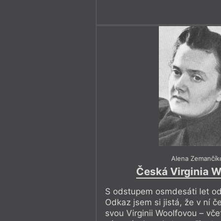
Alena Zemančík
Česká Virginia 
S odstupem osmdesáti let o
Odkaz jsem si jistá, že v ní č
svou Virginii Woolfovou – vče