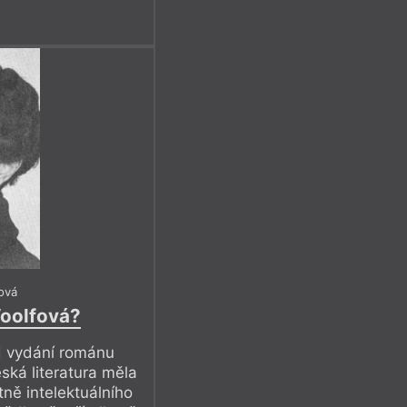
ová
Woolfová?
d vydání románu
eská literatura měla
tně intelektuálního