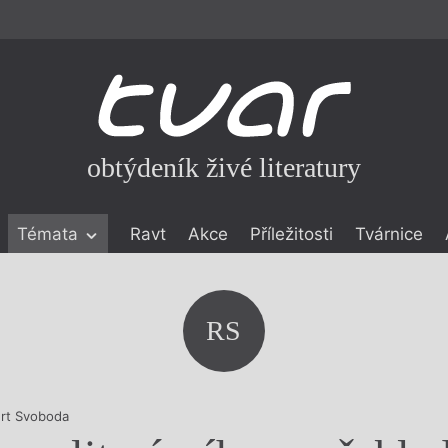
obtýdeník živé literatury
Témata
Ravt
Akce
Příležitosti
Tvárnice
ické literatuře
icistika
zí
RS
eflexe
onialismu
rt Svoboda