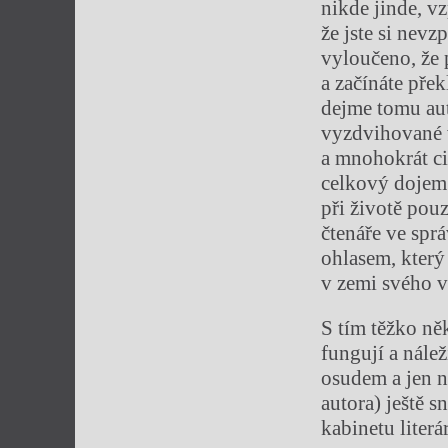
nikde jinde, v
že jste si nevz
vyloučeno, že 
a začínáte pře
dejme tomu aut
vyzdvihované v
a mnohokrát ci
celkový dojem 
při životě pouz
čtenáře ve spr
ohlasem, který 
v zemi svého v
S tím těžko ně
fungují a nále
osudem a jen n
autora) ještě s
kabinetu literá