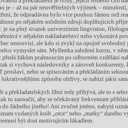
ovatelů a překladatelů je tvrdý, jejich řemeslo čím d
dno je – až na pár neuvěřitelných výjimek – minulostí
ení, že odpradávna bylo více pouhou fámou než reali
édnout po nějakém solidním zdroji doplňujících příj
: je na plný úvazek univerzitním lingvistou, filologe
ařezává v nějakém nakladatelství nebo vykonává povo
vůbec nesouvisí, ale kdo si zvykl na opojně svobodný 
 něco vymyslet sám. Myšlenka založení kurzu, v něm
át předá žákům prahnoucím po odborném vzdělání nab
a tak si vychová následovníky a zároveň konkurenty, k
ď proslaví, nebo se spisováním a překládáním sekno
k lukrativnějšímu způsobu obživy, se nabízí jaksi s
 a překladatelských líhní tedy přibývá, ale to s sebo
jak to zaonačit, aby se očekávaný frekventant přihlás
 a do žádného jiného! Ani zvučné jméno, nabytá uzná
eznam vydaných knih „otce“ nebo „matky“ daného 
ě nemusí být dost motivujícím lákadlem.