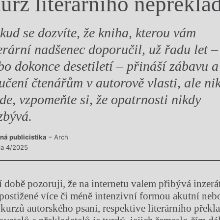
urz literárního nepřekla
y
kud se dozvíte, že kniha, kterou vám
terární nadšenec doporučil, už řadu let –
bo dokonce desetiletí – přináší zábavu a
učení čtenářům v autorově vlasti, ale ni
nde, vzpomeňte si, že opatrnosti nikdy
zbývá.
ná publicistika
– Arch
sla 4/2025
 době pozoruji, že na internetu valem přibývá inzerát
postižené více či méně intenzivní formou akutní neb
kurzů autorského psaní, respektive literárního překl