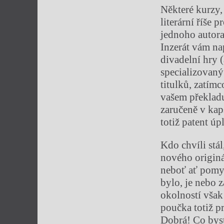
Některé kurzy,
literární říše 
jednoho autora
Inzerát vám nap
divadelní hry 
specializovaný
titulků, zatímc
vašem překladu
zaručeně v kap
totiž patent ú
Kdo chvíli stál
nového originá
neboť ať pomys
bylo, je nebo 
okolností však
poučka totiž p
Dobrá! Co byst