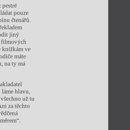
 pestré
kládat pouze
pinu čtenářů.
 překladem
dit jiný
e filmových
že knížkám ve
rodiče máte
h, na ty má
zakladatel
i láme hlavu,
 všechno už tu
ni za těchto
vědčená
 směrem“.