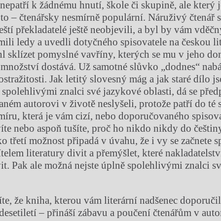
nepatří k žádnému hnutí, škole či skupině, ale který j
to – čtenářsky nesmírně populární. Náruživý čtenář se
eští překladatelé ještě neobjevili, a byl by vám vděč
ili ledy a uvedli dotyčného spisovatele na českou lit
hl sklízet pomyslné vavříny, kterých se mu v jeho 
množství dostává. Už samotné slůvko „dodnes“ nab
ostražitosti. Jak letitý slovesný mág a jak staré dílo j
 spolehlivými znalci své jazykové oblasti, dá se před
aném autorovi v životě neslyšeli, protože patří do té 
smíru, která je vám cizí, nebo doporučovaného spisova
víte nebo aspoň tušíte, proč ho nikdo nikdy do češtin
ko třetí možnost připadá v úvahu, že i vy se začnete s
telem literatury divit a přemýšlet, které nakladatelst
vit. Pak ale možná nejste úplně spolehlivými znalci s
e, že kniha, kterou vám literární nadšenec doporučil,
esetiletí – přináší zábavu a poučení čtenářům v autor