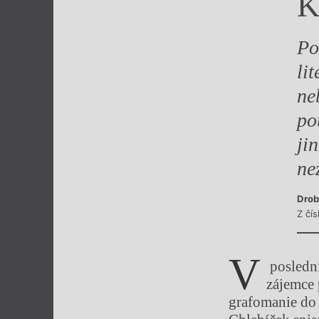
K
Výroční cen
Po
li
ne
po
ji
ne
Drob
Z čí
V
poslední
zájemce 
grafomanie do 