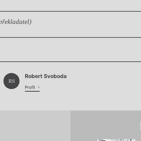
překladatel)
Chviličku.
Robert Svoboda
Načítá se.
RS
Profil