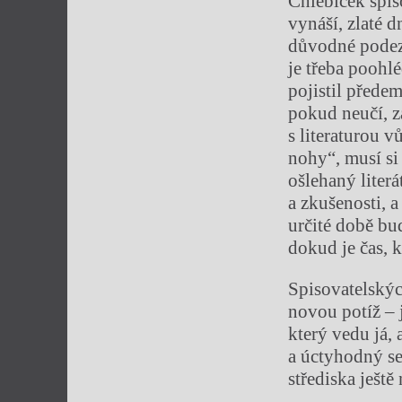
Chlebíček spis
vynáší, zlaté 
důvodné podezř
je třeba poohl
pojistil předem
pokud neučí, z
s literaturou 
nohy“, musí si
ošlehaný liter
a zkušenosti, 
určité době bu
dokud je čas, 
Spisovatelských
novou potíž – 
který vedu já,
a úctyhodný s
střediska ješt