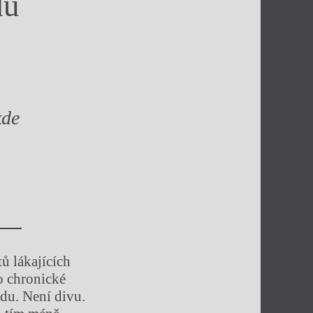
du
kde
ů lákajících
o chronické
adu. Není divu.