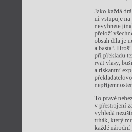
Jako každá drá
ni vstupuje na
nevyhnete jina
přeloží všechno
obsah díla je n
a basta“. Hroší
při překladu t
rvát vlasy, buš
a riskantní ex
překladatelovo
nepříjemnostem
To pravé nebez
v přestrojení 
vyhledá nezištn
trhák, který m
každé národní 