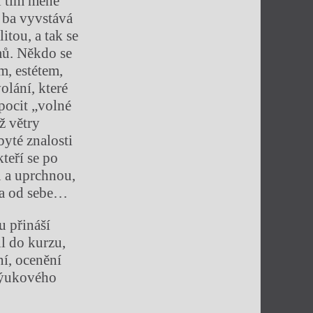
ál tím méně
, ba vyvstává
tou, a tak se
mů. Někdo se
m, estétem,
lání, které
pocit „volné
ž větry
yté znalosti
teří se po
u a uprchnou,
ama od sebe…
u přináší
il do kurzu,
ní, ocenění
výukového