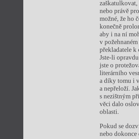
zaškatulkovat, 
nebo právě pro
možné, že ho č
konečně prolom
aby i na ní mo
v požehnaném 
překladatele k 
Jste-li opravdu
jste o protežov
literárního ve
a díky tomu i 
a nepřeloží. Ja
s nezištným pří
věci dalo oslo
oblasti.
Pokud se dozvít
nebo dokonce d