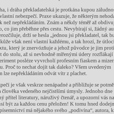
ha, i dráha překladatelská je protkána kupou záludno
 vlastní nebezpečí. Praxe ukazuje, že některým nehod
k než nepřekládáním. Znám a někdy téměř až obdivuji
, co jim přeběhne přes cestu. Nevybírají si, žádný aut
erozčiluje, drží se hesla „jednou jsi překladatel, tak 
 kůže však není vlastní každému, a tak hrozí, že útloci
extu, který je znervózňuje a jehož původce je jim pro
it do stolu, až si nevhodně mířenými údery rozflákají
periment posléze vyvrcholí profesním fiaskem a mize
u. Proč to nechat dojít tak daleko? Všem uvedeným
 lze nepřekládáním odvát vítr z plachet.
pečí je však veskrze nenápadné a přibližuje se potmě
za člověka vedeného nejčistšími úmysly. Jednoho dne
ý přítel literatury, náruživý čtenář, a upozorní vás n
usí být za každou cenu přeložen! K tomu hned dodejm
písemnictví má nějakého svého „podivína“, autora, k