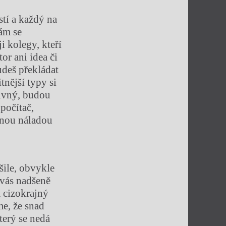
stí a každý na
ám se
 kolegy, kteří
or ani idea či
budeš překládat
tnější typy si
tivný, budou
 počítač,
rnou náladou
šile, obvykle
 vás nadšeně
a cizokrajný
e, že snad
terý se nedá