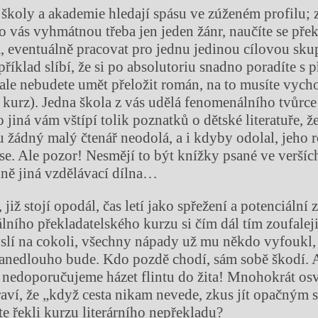
 školy a akademie hledají spásu ve zúženém profilu; z
pro vás vyhmátnou třeba jen jeden žánr, naučíte se pře
, eventuálně pracovat pro jednu jedinou cílovou sku
říklad slíbí, že si po absolutoriu snadno poradíte s
(ale nebudete umět přeložit román, na to musíte vycho
 kurz). Jedna škola z vás udělá fenomenálního tvůrc
o jiná vám vštípí tolik poznatků o dětské literatuře, 
 žádný malý čtenář neodolá, a i kdyby odolal, jeho 
se. Ale pozor! Nesmějí to být knížky psané ve veršíc
plně jiná vzdělávací dílna…
, již stojí opodál, čas letí jako spřežení a potenciální 
lního překladatelského kurzu si čím dál tím zoufalej
lí na cokoli, všechny nápady už mu někdo vyfoukl,
zanedlouho bude. Kdo pozdě chodí, sám sobě škodí. A
 nedoporučujeme házet flintu do žita! Mnohokrát os
raví, že „když cesta nikam nevede, zkus jít opačným
e řekli kurzu literárního nepřekladu?