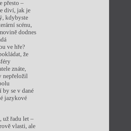
e přesto –
 diví, jak je
ný, kdybyste
erární scénu,
domovině dodnes
ádá
sou ve hře?
pokládat, že
sféry
tele znáte,
y nepřeložil
polu
ví by se v dané
vé jazykové
 už řadu let –
ově vlasti, ale