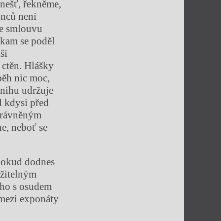
 nešť, řekněme,
onců není
te smlouvu
 kam se poděl
ší
 ctěn. Hlášky
běh nic moc,
knihu udržuje
l kdysi před
oprávněným
ne, neboť se
 pokud dodnes
ožitelným
ého s osudem
š mezi exponáty