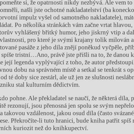
zpomeňte si, že opatrnosti nikdy nezbývá. Ale vem to
pomněli, našli jste ochotné nakladatelství (ba koneck
prvotní impulz vyšel od samotného nakladatele), má
kládat. Po několika stránkách vám začne vrtat hlavou,
orův vyhlášený břitký humor, jeho jiskrný vtip a dal
lastnosti, pro které je svými krajany tolik milován a
tované pasáže z jeho díla znějí poněkud vyčpěle, pří
spíše tristní…Ano, právě jste přišli na to, že danou 
e její legenda vyplývající z toho, že autor předstoupi
ávnou dobu na správném místě a setkal se tenkrát s 
od té doby sice zestárl, ale už jen ze slušnosti nesláb
zniku stal kulturním dědictvím.
kdo pohne. Ale překladatel se naučí, že některá díla,
žitě rezonují, jsou přenosná jen spolu se svým nepřel
a takovou vzdálenost, jakou osud díla (často svázan
nese. Překročíte-li tuto hranici, bude kniha patřit spí
rních kuriozit než do knihkupectví.