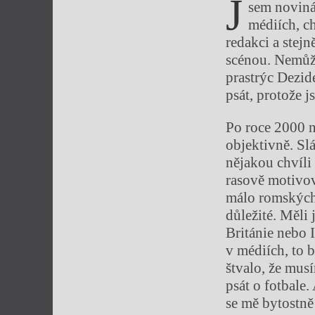
J
sem novinář
médiích, ch
redakci a stej
scénou. Nemůž
prastrýc Dezid
psát, protože j
Po roce 2000 n
objektivně. Sl
nějakou chvíli 
rasově motivov
málo romských 
důležité. Měli
Británie nebo 
v médiích, to 
štvalo, že mus
psát o fotbale.
se mě bytostně