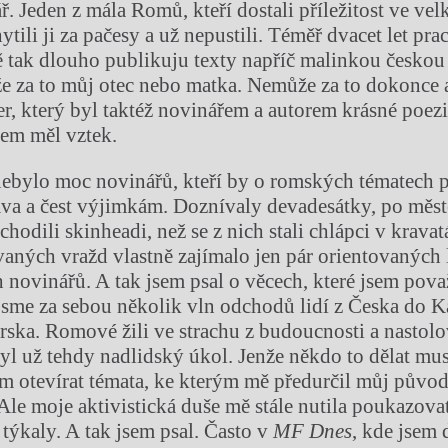
. Jeden z mála Romů, kteří dostali příležitost ve ve
ytili ji za pačesy a už nepustili. Téměř dvacet let pra
ně tak dlouho publikuju texty napříč malinkou českou
e za to můj otec nebo matka. Nemůže za to dokonce 
er, který byl taktéž novinářem a autorem krásné poezi
sem měl vztek.
ebylo moc novinářů, kteří by o romských tématech p
áva a čest výjimkám. Doznívaly devadesátky, po měst
chodili skinheadi, než se z nich stali chlápci v kravat
aných vražd vlastně zajímalo jen pár orientovaných l
novinářů. A tak jsem psal o věcech, které jsem pova
 jsme za sebou několik vln odchodů lidí z Česka do 
Irska. Romové žili ve strachu z budoucnosti a nastolo
byl už tehdy nadlidský úkol. Jenže někdo to dělat mu
ím otevírat témata, ke kterým mě předurčil můj původ
 Ale moje aktivistická duše mě stále nutila poukazovat
 týkaly. A tak jsem psal. Často v
MF Dnes
, kde jsem 