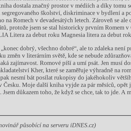
iha dostala značný prostor v médiích a díky tomu 
a segregovaného školství, diskriminace v bydlení a p
ho na Romech v devadesátých letech. Zároveň se ale 
átů, protože jsem se stal historicky prvním Romem v
LIA Litera za debut roku Magnesia litera za debut rok
t „konec dobrý, všechno dobré“, ale to zdaleka není 
tku změn v literárním světě, kde se nebude zdůrazňova
aká zajímavost. Romové píší a umí psát. Jen musí dost
akladatelství Kher, které se zaměřuje výhradně na rom
opak nesmí bát posílat rukopisy do jakéhokoliv větší
 v Česku. Moje další kniha vyjde za pár měsíců, opět 
. Jsem důkazem toho, že když se chce, tak to jde. A má
 novinář působící na serveru iDNES.cz)