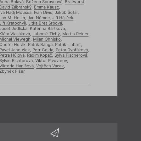
Anna Bolavá
,
Božena Správcová
,
Bratwurst
,
David Zábranský
,
Emma Kausc
,
Iva Hadj Moussa
,
Ivan Diviš
,
Jakub Šofar
,
Jan M. Heller
,
Jan Němec
,
Jiří Hájíček
,
Jiří Kratochvil
,
Jitka Bret Srbová
,
Josef Jedlička
,
Kateřina Bártková
,
Klára Vlasáková
,
Lubomír Tichý
,
Martin Reiner
,
Michal Viewegh
,
Milan Ohnisko
,
Ondřej Horák
,
Patrik Banga
,
Patrik Linhart
,
Pavel Janoušek
,
Petr Gojda
,
Petra Dvořáková
,
Petra Hůlová
,
Radim Kopáč
,
Sylva Fischerová
,
Sylvie Richterová
,
Viktor Pivovarov
,
Viktorie Hanišová
,
Vojtěch Vacek
,
Zbyněk Fišer