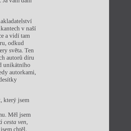
í. Já vám dám
nakladatelství
kantech v naší
e a vidí tam
oru, odkud
ery světa. Ten
ch autorů díru
d unikátního
edy autorkami,
desítky
t, který jsem
smu. Měl jsem
á cesta ven
,
jsem chtěl.