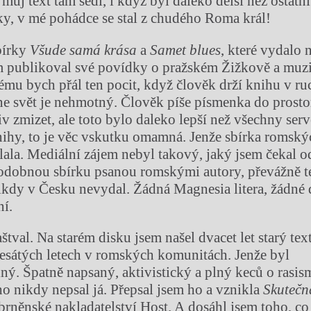
 můj text tam sedl, i když byl daleko delší než ostatn
ky, v mé pohádce se stal z chudého Roma král!
bírky
Všude samá krása
a
Samet blues
, které vydalo 
m publikoval své povídky o pražském Žižkově a muzi
ému bych přál ten pocit, když člověk drží knihu v ruc
ine svět je nehmotný. Člověk píše písmenka do prost
 zmizet, ale toto bylo daleko lepší než všechny serv
nihy, to je věc vskutku omamná. Jenže sbírka romský
lala. Mediální zájem nebyl takový, jaký jsem čekal o
podobnou sbírku psanou romskými autory, převážně t
ikdy v Česku nevydal. Žádná Magnesia litera, žádné 
ní.
štval. Na starém disku jsem našel dvacet let starý tex
esátých letech v romských komunitách. Jenže byl
ný. Špatně napsaný, aktivistický a plný keců o rasi
ho nikdy nepsal já. Přepsal jsem ho a vznikla
Skutečn
brněnské nakladatelství Host. A dosáhl jsem toho, co 