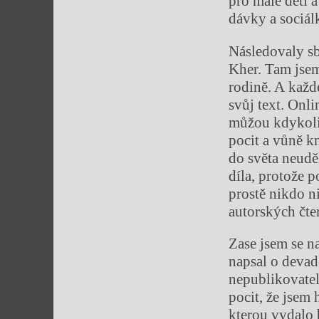
pro malé děti a
dávky a sociál
Následovaly s
Kher. Tam jse
rodině. A každ
svůj text. Onl
můžou kdykoliv
pocit a vůně k
do světa neudě
díla, protože 
prostě nikdo n
autorských čte
Zase jsem se na
napsal o devad
nepublikovatel
pocit, že jsem 
kterou vydalo 