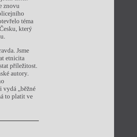
se znovu
olicejního
otevřelo téma
 Česku, který
u.
pravda. Jsme
t etnicita
at příležitost.
ské autory.
ho
ji vydá „běžné
 to platit ve