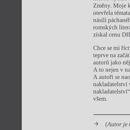
Změny. Moje kn
otevřela témat
násilí páchané
romských liter
získal cenu DI
Chce se mi říc
teprve na začá
autorů jako něj
A to nejen v n
A autoři se na
nakladatelství
nakladatelství“
všem.
(Autor je