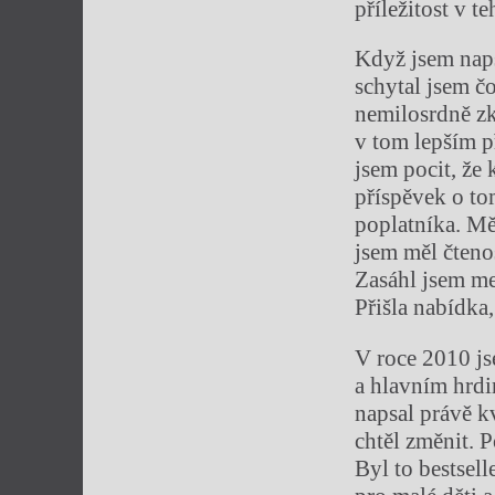
příležitost v t
Když jsem naps
schytal jsem č
nemilosrdně zk
v tom lepším p
jsem pocit, že
příspěvek o to
poplatníka. Měl
jsem měl čtenos
Zasáhl jsem me
Přišla nabídka
V roce 2010 j
a hlavním hrdi
napsal právě k
chtěl změnit.
Byl to bestsel