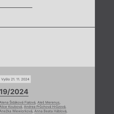
Vyšlo 21. 11. 2024
19/2024
Alena Šidáková Fialová
,
Aleš Merenus
,
Alice Koubová
,
Andrea Průchová Hrůzová
,
Anežka Wiewiorková
,
Anna Beata Háblová
,