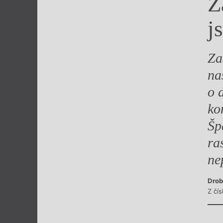
Z
Výroční cen
j
Za
na
o 
ko
Šp
ra
ne
Drob
Z čí