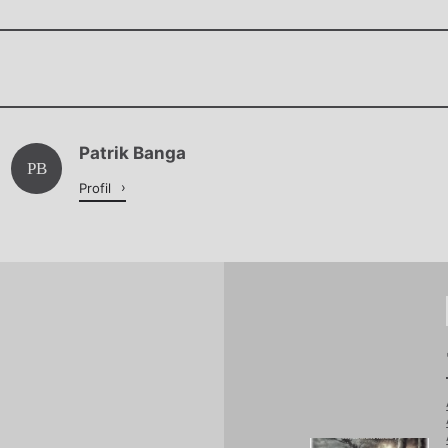
Chviličku.
Patrik Banga
Načítá se.
PB
Profil