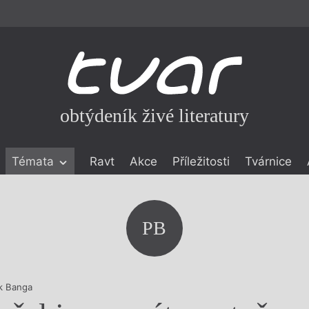
obtýdeník živé literatury
Témata
Ravt
Akce
Příležitosti
Tvárnice
ické literatuře
icistika
zí
PB
eflexe
onialismu
ik Banga