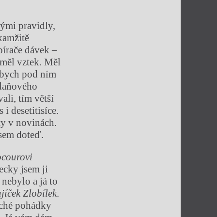
ými pravidly,
kamžitě
bírače dávek –
 měl vztek. Měl
l bych pod ním
 daňového
ali, tím větší
i desetitisíce.
ty v novinách.
jsem doteď.
ocourovi
ecky jsem ji
nebylo a já to
jíček Zlobílek
.
duché pohádky