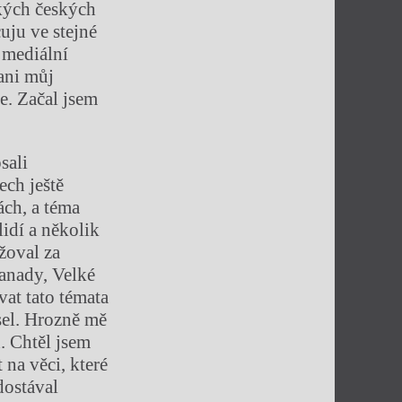
lkých českých
cuju ve stejné
 mediální
ani můj
e. Začal jsem
sali
ech ještě
ách, a téma
idí a několik
žoval za
Kanady, Velké
vat tato témata
sel. Hrozně mě
. Chtěl jsem
 na věci, které
dostával