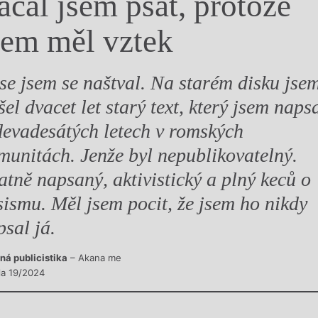
ačal jsem psát, protože
y
sem měl vztek
se jsem se naštval. Na starém disku jse
šel dvacet let starý text, který jsem naps
devadesátých letech v romských
munitách. Jenže byl nepublikovatelný.
atně napsaný, aktivistický a plný keců o
sismu. Měl jsem pocit, že jsem ho nikdy
psal já.
ná publicistika
– Akana me
sla 19/2024