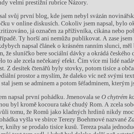
ehdy velmi prestižní rubrice Názory.
al svůj první blog, kde jsem nebyl svázán novinářsk
očku v online diskusích. Cokoliv jsem napsal, bylo o
ritizováno, já označen za příživníka, cikána nebo po
řípadě. Ty horší ani nemůžu publikovat. A zase jsem
 kdybych napsal článek o krásném ranním slunci, mě
m, že sluníčko bere sociální dávky a okrádá českého
o to ale zcela nečekaný efekt. Čím více mi lidé nadáv
t. Z desítek čtenářů byly stovky, potom tisíce a občas 
diální prostor a myslím, že daleko víc než svými tex
, stal jsem se adminem a potom šéfadminem, kterým 
sem napsal první pohádku. Jmenovala se
O chytrém k
nou byl kromě kocoura také chudý Rom. A zcela sob
vůli tomu, že Romů jako kladných hrdinů nikdy moc 
 Pohádka vyšla ve sbírce Terezy Boehmové nazvané
Za
ler, knihy se prodalo tisíce kusů. Tereza psala jedno