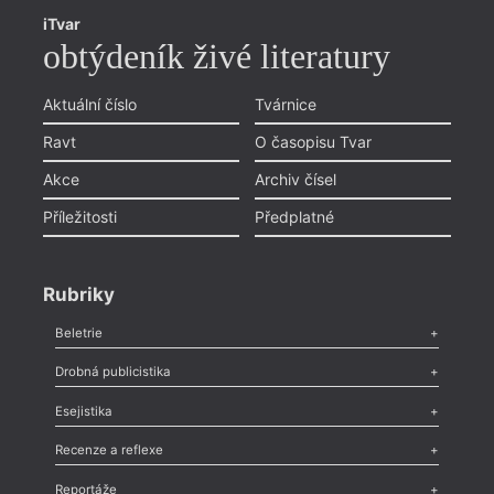
iTvar
obtýdeník živé literatury
Aktuální číslo
Tvárnice
Ravt
O časopisu Tvar
Akce
Archiv čísel
Příležitosti
Předplatné
Rubriky
Beletrie
Poezie
,
Próza
,
Dokumenty
,
Drama
,
Celá rubrika
Drobná publicistika
Odlesk
,
Zasláno
,
Nezařazené
,
Novinky v Tvaru
,
Slovo
,
Výročí
,
Esejistika
Nekrolog
,
Glosa
,
Sloupek
,
Pozvánka
,
Literární soutěž
,
Komentář
,
Celá rubrika
Esej
,
Pádlo
,
Úvaha
,
Texty
,
Studie
,
Celá rubrika
Recenze a reflexe
Recenze
,
Dvakrát
,
Horké párky
,
969 slov o próze
,
Reportáže