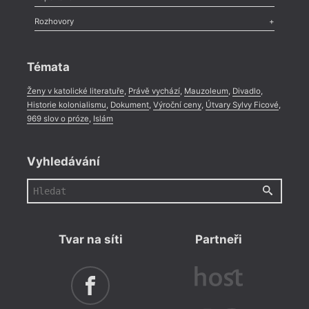
Méně slov o próze
,
Celá rubrika
Literární zítřky
,
Reportáž
,
Literární život
,
Divadlo
,
Kritický ohlas
,
Rozhovory
Celá rubrika
Rozhovor
,
Anketa
,
Celá rubrika
Témata
Ženy v katolické literatuře
,
Právě vychází
,
Mauzoleum
,
Divadlo
,
Historie kolonialismu
,
Dokument
,
Výroční ceny
,
Útvary Sylvy Ficové
,
969 slov o próze
,
Islám
Vyhledávání
Tvar na síti
Partneři