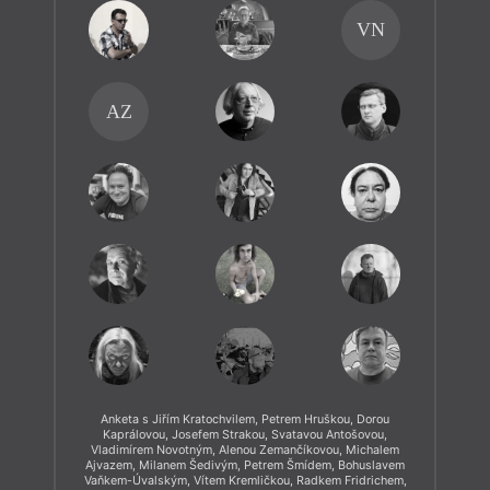
VN
AZ
Anketa s Jiřím Kratochvilem, Petrem Hruškou, Dorou
Kaprálovou, Josefem Strakou, Svatavou Antošovou,
Vladimírem Novotným, Alenou Zemančíkovou, Michalem
Ajvazem, Milanem Šedivým, Petrem Šmídem, Bohuslavem
Vaňkem-Úvalským, Vítem Kremličkou, Radkem Fridrichem,