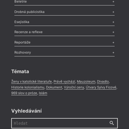
Beletrie
Poezie
,
Próza
,
Dokumenty
,
Drama
,
Celá rubrika
Drobná publicistika
Odlesk
,
Zasláno
,
Nezařazené
,
Novinky v Tvaru
,
Slovo
,
Výročí
,
Esejistika
Nekrolog
,
Glosa
,
Sloupek
,
Pozvánka
,
Literární soutěž
,
Komentář
,
Celá rubrika
Esej
,
Pádlo
,
Úvaha
,
Texty
,
Studie
,
Celá rubrika
Recenze a reflexe
Recenze
,
Dvakrát
,
Horké párky
,
969 slov o próze
,
Reportáže
Méně slov o próze
,
Celá rubrika
Literární zítřky
,
Reportáž
,
Literární život
,
Divadlo
,
Kritický ohlas
,
Rozhovory
Celá rubrika
Rozhovor
,
Anketa
,
Celá rubrika
Témata
Ženy v katolické literatuře
,
Právě vychází
,
Mauzoleum
,
Divadlo
,
Historie kolonialismu
,
Dokument
,
Výroční ceny
,
Útvary Sylvy Ficové
,
969 slov o próze
,
Islám
Vyhledávání