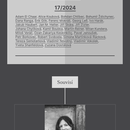
17/2024
Adam El Chaar
,
Alice Koubová
,
Bohdan Chlíbec
,
Bohumil Ždichynec
,
Dana Ranga
,
Erik Gilk
,
Ferenc Mokráš
,
Georg Leß
,
Ivo Harák
,
Jakub Haubert
,
Jan M. Heller
,
Jiří Skála
,
Jiří Zizler
,
Johana Chylíková
,
Kamil Bouška
,
Martin Reiner
,
Milan Kundera
,
Miloš Voráč
,
Ozan Zakariya Keskinkiliç
,
Pavel Janoušek
,
Petr Borkovec
,
Robert Svoboda
,
Simona Martínková-Racková
,
Tereza Semotamová
,
Vladimír Novotný
,
Vladimír Vokolek
,
Yveta Shanfeldová
,
Zuzana Dostálová
Souvisí