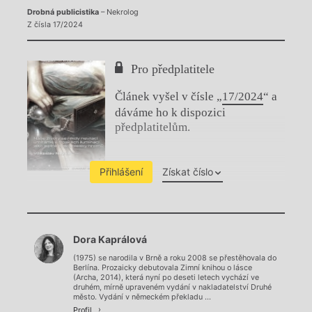
Drobná publicistika
– Nekrolog
Z čísla 17/2024
Pro předplatitele
Článek vyšel v čísle „
17/2024
“ a
dáváme ho k dispozici
předplatitelům.
Přihlášení
Získat číslo
Chviličku.
Dora Kaprálová
Načítá se.
(1975) se narodila v Brně a roku 2008 se přestěhovala do
Berlína. Prozaicky debutovala Zimní knihou o lásce
(Archa, 2014), která nyní po deseti letech vychází ve
druhém, mírně upraveném vydání v nakladatelství Druhé
město. Vydání v německém překladu ...
Profil