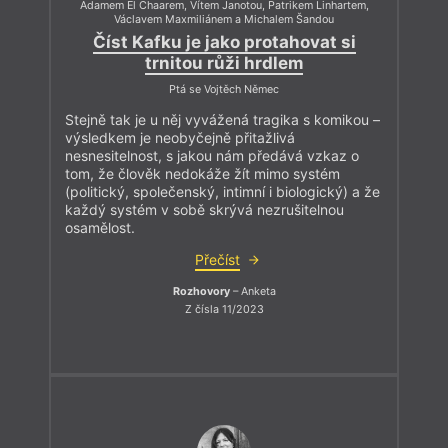
Adamem El Chaarem, Vítem Janotou, Patrikem Linhartem,
Václavem Maxmiliánem a Michalem Šandou
Číst Kafku je jako protahovat si
trnitou růži hrdlem
Ptá se Vojtěch Němec
Stejně tak je u něj vyvážená tragika s komikou –
výsledkem je neobyčejně přitažlivá
nesnesitelnost, s jakou nám předává vzkaz o
tom, že člověk nedokáže žít mimo systém
(politický, společenský, intimní i biologický) a že
každý systém v sobě skrývá nezrušitelnou
osamělost.
Přečíst
Rozhovory
– Anketa
Z čísla 11/2023