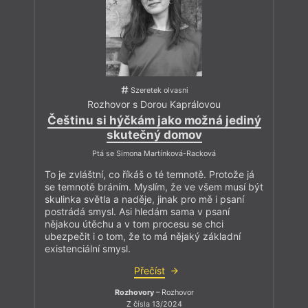
Szeretek olvasni
Rozhovor s Dorou Kaprálovou
Češtinu si hýčkám jako možná jediný
skutečný domov
Ptá se Simona Martínková-Racková
To je zvláštní, co říkáš o té temnotě. Protože já
se temnotě bráním. Myslím, že ve všem musí být
skulinka světla a naděje, jinak pro mě i psaní
postrádá smysl. Asi hledám sama v psaní
nějakou útěchu a v tom procesu se chci
ubezpečit i o tom, že to má nějaký základní
existenciální smysl.
Přečíst
Rozhovory
– Rozhovor
Z čísla 13/2024