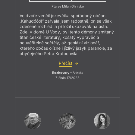
Ptá se Milan Ohnisko
Ve dvoře venčil jezevčíka spořádaný občan.
„Kahudóóó!“ zařvala jsem radostně, on se však
zděšeně rozhlédl a přiložil ukazovák na ústa.
Zde, v domě U Vody, byl tento démony zmítaný
titán české literatury, košatý vypravěč a
neuvěřitelně sečtělý, až geniální vizionář,
kterého občas olízne i jízlivý jazyk paranoie, za
obyčejného Petra Kratochvíla.
Přečíst
Rozhovory
– Anketa
Z čísla 17/2023