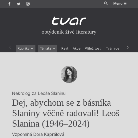
Menu
obtýdeník živé literatury
Rubriky
Témata
Ravt
Akce
Příležitosti
Tvárnice
Archiv
Beletrie
Ženy v katolické literatuře
Drobná publicistika
Právě vychází
Esejistika
Mauzoleum
Recenze a reflexe
Divadlo
Reportáže
Historie kolonialismu
Rozhovory
Dokument
Nekrolog za Leoše Slaninu
Výroční ceny
Dej, abychom se z básníka
Slaniny věčně radovali! Leoš
Slanina (1946–2024)
Vzpomíná Dora Kaprálová