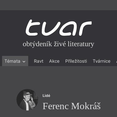
obtýdeník živé literatury
Témata
Ravt
Akce
Příležitosti
Tvárnice
ické literatuře
icistika
zí
Lidé
eflexe
Ferenc Mokráš
onialismu