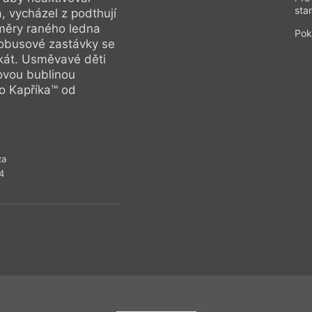
sta
, vycházel z podthují
nevybuchlé petardy 
oměry raného ledna
na liduprázdnou ná
Pok
tobusové zastávky se
byla obec podivně 
lakát. Usměvavé děti
vítr snažil strhnou
ovou bublinou
na něm žadonily m
o Kapříka™ od
„Maminko, tyhle Vá
Pašíka“.
za
4