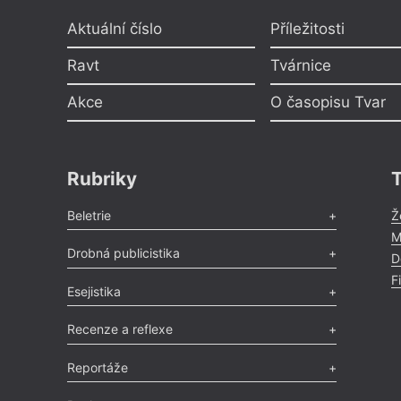
Aktuální číslo
Příležitosti
Ravt
Tvárnice
Akce
O časopisu Tvar
Rubriky
Beletrie
Ž
M
Poezie
,
Próza
,
Dokumenty
,
Drama
,
Celá rubrika
Drobná publicistika
D
F
Odlesk
,
Zasláno
,
Nezařazené
,
Novinky v Tvaru
,
Slovo
,
Esejistika
Výročí
,
Nekrolog
,
Glosa
,
Sloupek
,
Pozvánka
,
Literární soutěž
,
Komentář
,
Celá rubrika
Esej
,
Pádlo
,
Úvaha
,
Texty
,
Studie
,
Celá rubrika
Recenze a reflexe
Recenze
,
Dvakrát
,
Horké párky
,
969 slov o próze
,
Reportáže
Méně slov o próze
,
Celá rubrika