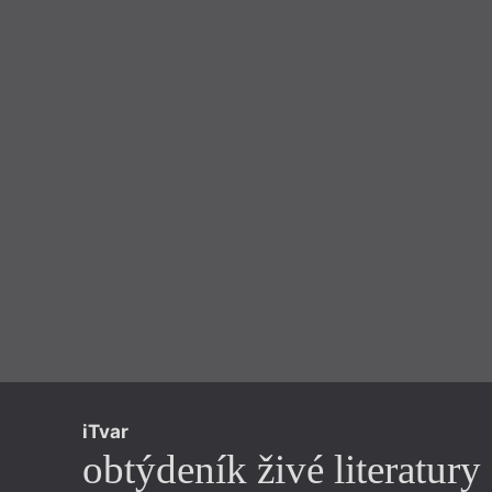
iTvar
obtýdeník živé literatury