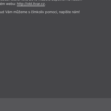
rém webu:
http://old.itvar.cz
.
ze Silvestra, vycházel z podthují
ves. I na poměry raného ledna
ud Vám můžeme s čímkoliv pomoci, napište nám!
pustá. Z autobusové zastávky se
t reklamní plakát. Usměvavé děti
atku komiksovou bublinou
noce Velkého Kapříka™ od
Přečíst
Beletrie
– Próza
Z čísla 17/2024