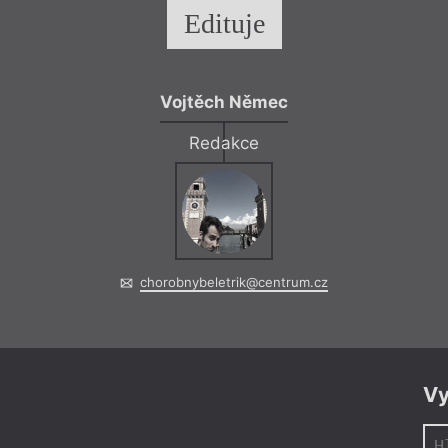
Edituje
Vojtěch Němec
Redakce
chorobnybeletrik@centrum.cz
Vy