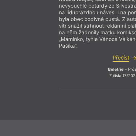
nevybuchlé petardy ze Silvestra
na liduprázdnou náves. I na p
byla obec podivně pustá. Z au
vítr snažil strhnout reklamní p
na něm žadonily matku komiks
„Maminko, tyhle Vánoce Velkéh
Pašíka“.
Přečíst
Beletrie
– Pró
Z čísla 17/202