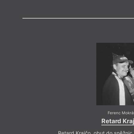
Výroční cen
Medailon
(1999) vystudoval Střední odbo
kultury, zkoušel se najít ve stu
ale našel zklamání, protože rad
člověk chtěl hledat sebe a pozn
a své přátele. Proto ohledával a
by je zkoumal. Práce střídá rů
bylo odporné, proto ke kontakto
tu nejvíc prozaickou formu – poh
a občas psát.
Ferenc Mokrá
Retard Kra
Retard Krajčo, obut do sněžnic,