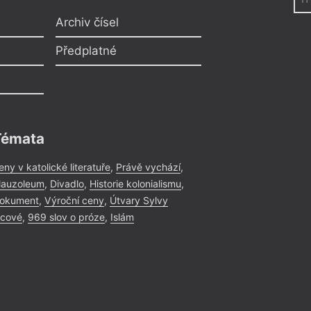
Archiv čísel
Předplatné
Témata
eny v katolické literatuře
,
Právě vychází
,
auzoleum
,
Divadlo
,
Historie kolonialismu
,
okument
,
Výroční ceny
,
Útvary Sylvy
icové
,
969 slov o próze
,
Islám