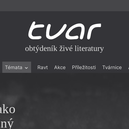
obtýdeník živé literatury
Témata
Ravt
Akce
Příležitosti
Tvárnice
ické literatuře
icistika
zí
ako
eflexe
onialismu
čný