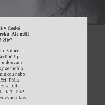
tě v České
rsku. Ale měli
ě žije?
em. Vůbec si
erlíně žiju
si domlouvám
 by se mohlo
maminkou nebo
čel. Přála
 zase tolik
la daří. Takže
en vynést koš.