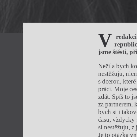
V
redakci 
republic
jsme štěstí, p
Nežila bych k
nestěžuju, nicm
s dcerou, které
práci. Moje ce
zdát. Spíš to 
za partnerem, 
bych si i takov
času, vždycky s
si nestěžuju, z
Je to otázka vn