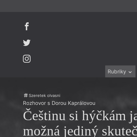
Rubriky
Beletrie
Ženy v katol
Drobná publ
Právě vychá
Szeretek olvasni
Rozhovor s Dorou Kaprálovou
Esejistika
Mauzoleum
Češtinu si hýčkám j
Recenze a r
Divadlo
Reportáže
Historie kol
možná jediný skute
Rozhovory
Dokument