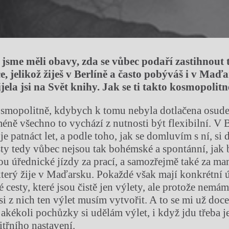
jsme měli obavy, zda se vůbec podaří zastihnout 
e, jelikož žiješ v Berlíně a často pobýváš i v Maďa
řijela jsi na Svět knihy. Jak se ti takto kosmopolitn
osmopolitně, kdybych k tomu nebyla dotlačena osud
éně všechno to vychází z nutnosti být flexibilní. V B
 je patnáct let, a podle toho, jak se domluvím s ní, 
sty tedy vůbec nejsou tak bohémské a spontánní, jak
jsou úřednické jízdy za prací, a samozřejmě také za 
který žije v Maďarsku. Pokaždé však mají konkrétní ú
é cesty, které jsou čistě jen výlety, ale protože nemám
i z nich ten výlet musím vytvořit. A to se mi už doce
 jakékoli pochůzky si udělám výlet, i když jdu třeba j
itřního nastavení.