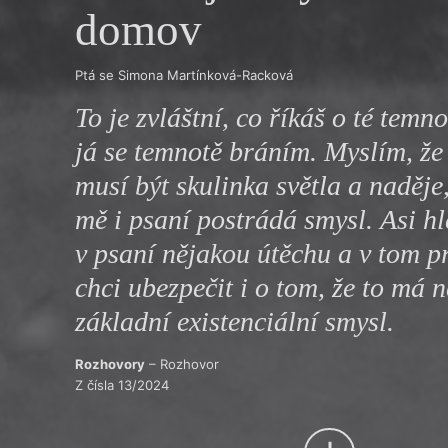
domov
Výroční cen
Ptá se Simona Martínková-Racková
To je zvláštní, co říkáš o té temn
já se temnotě bráním. Myslím, že
musí být skulinka světla a naděje,
mě i psaní postrádá smysl. Asi 
v psaní nějakou útěchu a v tom p
chci ubezpečit i o tom, že to má 
základní existenciální smysl.
Rozhovory
– Rozhovor
Z čísla 13/2024