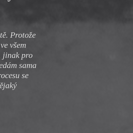
y
otě. Protože
 ve všem
 jinak pro
hledám sama
rocesu se
nějaký