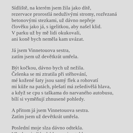
Sídliště, na kterém jsem žila jako dítě,
rezervace prorostlá neduživými stromy, rozřezaná
betonovými stezkami, už dávno nepřeje
člověku jako já, s igelitkou, aby našel klid.
V parku už by mě lidi okukovali,
ani koně bych neměla kam uvázat.
Já jsem Vinnetouova sestra,
zatím jsem už devětkrát umřela.
Být kočkou, dávno bych už nežila.
Čelenka se mi ztratila při stěhování,
mé kožené šaty jsou samý flek a rohovatí
mi kůže na patách, plešatí má zešedivělá hlava,
a když se cpu s taškama do narvaného autobusu,
bílí si vyměňují zhnusené pohledy.
A přitom já jsem Vinnetouova sestra.
Zatím jsem už devětkrát umřela.
Poslední moje slza dávno odtekla.