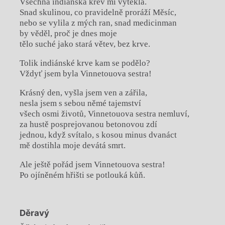
Všechna indiánská krev mi vytekla.
Snad skulinou, co pravidelně proráží Měsíc,
nebo se vylila z mých ran, snad medicinman
by věděl, proč je dnes moje
tělo suché jako stará větev, bez krve.
Tolik indiánské krve kam se podělo?
Vždyť jsem byla Vinnetouova sestra!
Krásný den, vyšla jsem ven a zářila,
nesla jsem s sebou němé tajemství
všech osmi životů, Vinnetouova sestra nemluví,
za hustě posprejovanou betonovou zdí
jednou, když svítalo, s kosou minus dvanáct
mě dostihla moje devátá smrt.
Ale ještě pořád jsem Vinnetouova sestra!
Po ojíněném hřišti se potlouká kůň.
Děravý