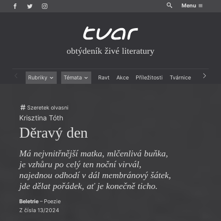
Menu
obtýdeník živé literatury
Rubriky
Témata
Ravt
Akce
Příležitosti
Tvárnice
Archiv
Beletrie
Ženy v katolické literatuře
Drobná publicistika
Právě vychází
Szeretek olvasni
Esejistika
Mauzoleum
Krisztina Tóth
Recenze a reflexe
Divadlo
Děravý den
Reportáže
Historie kolonialismu
Rozhovory
Dokument
Má nejvnitřnější matka, mlčenlivá buňka,
Výroční ceny
je vzhůru po celý ten noční virvál,
najednou odhodí v dál membránový šátek,
jde dělat pořádek, ať je konečně ticho.
Beletrie
– Poezie
Z čísla 13/2024