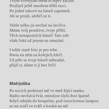
Tvým včerejším snem to teprv začalo.
Prožiješ ještě mnohem těžší noci.
Po jedné takové na báseň zapomeň.
Jdi se projít, ulehčí se ti.
Tuhle tašku jsi nechal na lavičce.
Máme tvůj pendrive, tvoje příští.
Těch nenapsaných básní! Tato zde
však čeká už jenom na smazání.
I tohle staré foto je pro tebe.
Poeta na něm na kolejích klečí.
Už píše se tvoje báseň náhradní,
přijď si, dáme ti ji bez řečí!
Matrjoška
Po nocích probouzí mě ve mně žijící matka.
Rádio nechává řvát, minulost slyší dost špatně.
Když odejdu do koupelny, pod rozsvícenou lampou
se mi zračí ve tváři a kouká na mě.