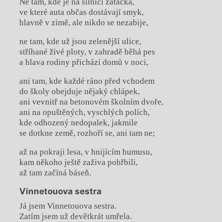
Ne tam, kde je na silnici zatáčka,
ve které auta občas dostávají smyk,
hlavně v zimě, ale nikdo se nezabije,
ne tam, kde už jsou zelenější ulice,
stříhané živé ploty, v zahradě běhá pes
a hlava rodiny přichází domů v noci,
ani tam, kde každé ráno před vchodem
do školy obejduje nějaký chlápek,
ani vevnitř na betonovém školním dvoře,
ani na opuštěných, vyschlých polích,
kde odhozený nedopalek, jakmile
se dotkne země, rozhoří se, ani tam ne;
až na pokraji lesa, v hnijícím humusu,
kam někoho ještě zaživa pohřbili,
až tam začíná báseň.
Vinnetouova sestra
Já jsem Vinnetouova sestra.
Zatím jsem už devětkrát umřela.