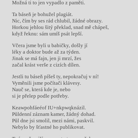
Možná ti to jen vypadlo z paměti.
Ta báseň je bohužel plagiát.
Nic, čím by ses rád chlubil, žádné obrazy.
Horkou jehlou šitý překlad, snad mě chápeš,
když řeknu: sám umíš psát lepší.
Včera jsme byli u babičky, došly jí
léky a doktor bude až za týden.
Jinak se má fajn, jen ji mrzí, žes
začal krást verše z cizích dílen.
Jestli tu báseň píšeš ty, nepokračuj v ní!
Vyměnili jsme počítači klávesy.
Nauč se, která kde je, nebo
si je přelep podle potřeby.
Keawpohfáeéof IU+nkpwqknázil.
Půldenní záznam kamer, žádný dohad.
Půl dne jsi smolil, mezi námi, paskvil.
Nebylo by šťastné ho publikovat.