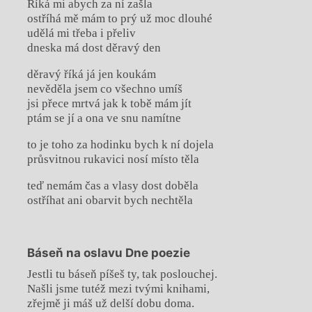
Říká mi abych za ní zašla
ostříhá mě mám to prý už moc dlouhé
udělá mi třeba i přeliv
dneska má dost děravý den
děravý říká já jen koukám
nevěděla jsem co všechno umíš
jsi přece mrtvá jak k tobě mám jít
ptám se jí a ona ve snu namítne
to je toho za hodinku bych k ní dojela
průsvitnou rukavici nosí místo těla
teď nemám čas a vlasy dost doběla
ostříhat ani obarvit bych nechtěla
Báseň na oslavu Dne poezie
Jestli tu báseň píšeš ty, tak poslouchej.
Našli jsme tutéž mezi tvými knihami,
zřejmě ji máš už delší dobu doma.