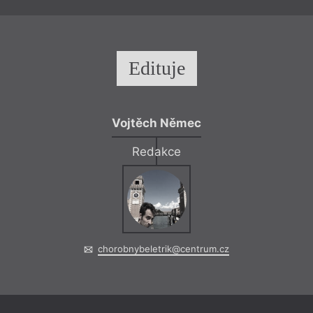
Edituje
Vojtěch Němec
Redakce
chorobnybeletrik@centrum.cz