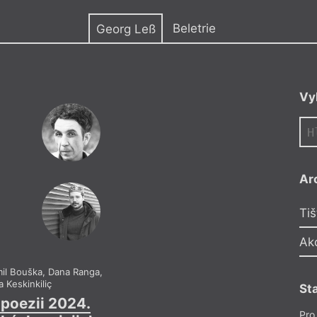
y
Beletrie
Georg Leß
v Berlíně. Je autorem
Vy
tgewicht
hlhandmusikalität
der Hungerputten
sichtungen
und
e, 2024). Jeho básně
yků, zhudebněny
Ar
Tiš
Ak
il Bouška
,
Dana Ranga
,
Bohdan Chlíbec
,
Pet
 Keskinkiliç
Georg Le
St
poezii 2024.
Drážďanská
Pro