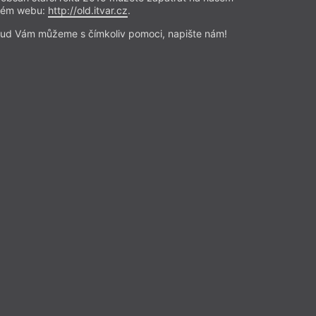
utoři a ukázky z jejich
rém webu:
http://old.itvar.cz
.
ěžních příspěvků
ud Vám můžeme s čímkoliv pomoci, napište nám!
ují čepec
žitníka.
ucerna,
perly,
l na počátku.
moser, porcelán,
 mořské vlny.
Přečíst
Beletrie
– Poezie
Z čísla 17/2024