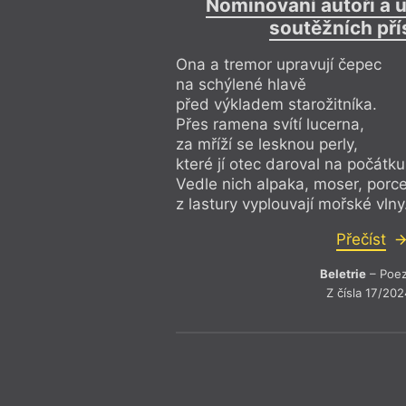
Nominovaní autoři a u
soutěžních př
Ona a tremor upravují čepec
na schýlené hlavě
před výkladem starožitníka.
Přes ramena svítí lucerna,
za mříží se lesknou perly,
které jí otec daroval na počátku
Vedle nich alpaka, moser, porce
z lastury vyplouvají mořské vlny
Přečíst
Beletrie
– Poez
Z čísla 17/202