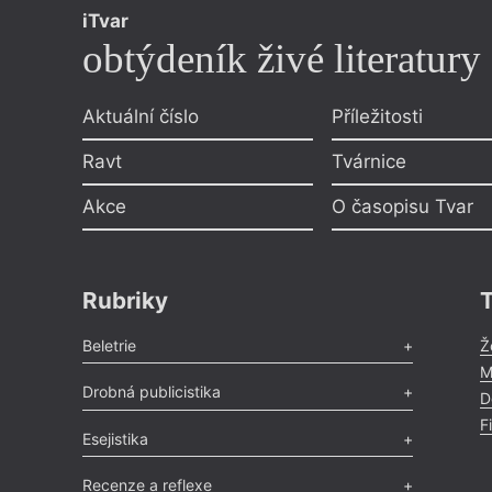
iTvar
obtýdeník živé literatury
Aktuální číslo
Příležitosti
Ravt
Tvárnice
Akce
O časopisu Tvar
Rubriky
Beletrie
Ž
M
Poezie
,
Próza
,
Dokumenty
,
Drama
,
Celá rubrika
Drobná publicistika
D
F
Odlesk
,
Zasláno
,
Nezařazené
,
Novinky v Tvaru
,
Slovo
,
Esejistika
Výročí
,
Nekrolog
,
Glosa
,
Sloupek
,
Pozvánka
,
Literární soutěž
,
Komentář
,
Celá rubrika
Esej
,
Pádlo
,
Úvaha
,
Texty
,
Studie
,
Celá rubrika
Recenze a reflexe