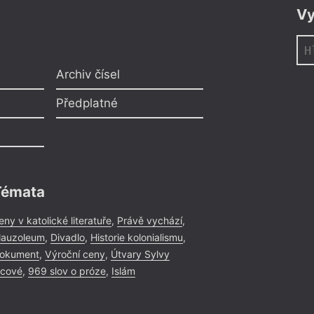
Vy
Archiv čísel
Předplatné
Témata
eny v katolické literatuře
,
Právě vychází
,
auzoleum
,
Divadlo
,
Historie kolonialismu
,
okument
,
Výroční ceny
,
Útvary Sylvy
icové
,
969 slov o próze
,
Islám