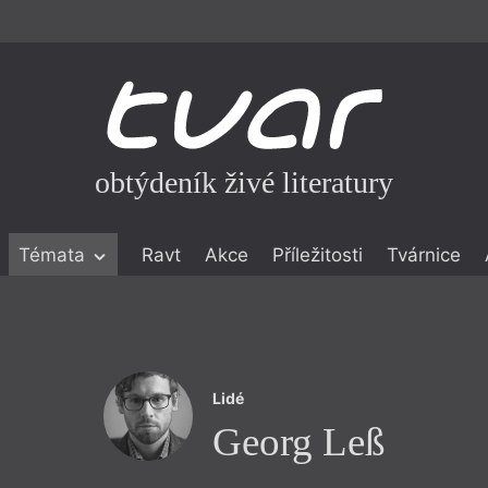
obtýdeník živé literatury
Témata
Ravt
Akce
Příležitosti
Tvárnice
ické literatuře
icistika
zí
Lidé
eflexe
Georg Leß
onialismu