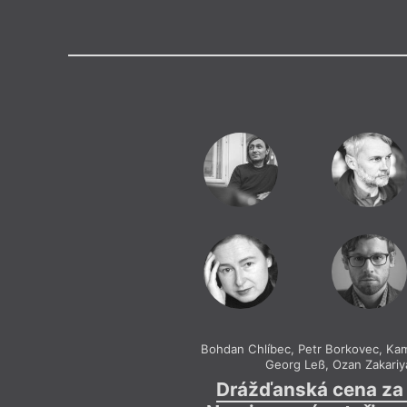
Výroční cen
Medailon
(1981, Arnsberg, Německo) žije 
čtyř básnických sbírek:
Schlach
(parasitenpresse, 2013),
die
Ho
(kookbooks, 2019),
die Nacht 
(kookbooks, 2023) a
Lindwurm
Berichtigungen
(Corvinus Press
byly přeloženy do několika jaz
a zfilmovány.
Bohdan Chlíbec
,
Petr Borkovec
,
Kam
Georg Leß
,
Ozan Zakariya
Drážďanská cena za 