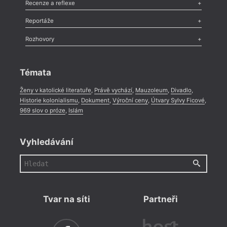
Esej
,
Pádlo
,
Úvaha
,
Texty
,
Studie
,
Celá rubrika
Recenze a reflexe
Recenze
,
Dvakrát
,
Horké párky
,
969 slov o próze
,
Reportáže
Méně slov o próze
,
Celá rubrika
Literární zítřky
,
Reportáž
,
Literární život
,
Divadlo
,
Kritický ohlas
,
Rozhovory
Celá rubrika
Rozhovor
,
Anketa
,
Celá rubrika
Témata
Ženy v katolické literatuře
,
Právě vychází
,
Mauzoleum
,
Divadlo
,
Historie kolonialismu
,
Dokument
,
Výroční ceny
,
Útvary Sylvy Ficové
,
969 slov o próze
,
Islám
Vyhledávání
Tvar na síti
Partneři