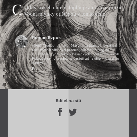
C
yklus kreseb uhlem doplňuje autorovu prózu
Vodní mlýnky otištěnou v tomto čísle.
Chviličku.
Roman Szpuk
Načítá se.
(1960, Teplice) od roku 1989 žije na Šumavě. Vystřídal
řadu zaměstnání, nyní pracuje jako meteorolog na
Churáňově. Vydal několik básnických i prozaických knih.
Pokoušel se i o kresbu, nejčastěji tuší a uhlem, o grafiku
(linoryt ...
Profil
Sdílet na síti