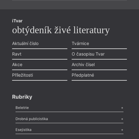
iTvar
obtýdeník živé literatury
Aktuální číslo
Tvárnice
Ravt
O časopisu Tvar
Akce
Archiv čísel
Příležitosti
Předplatné
Rubriky
Beletrie
Poezie
,
Próza
,
Dokumenty
,
Drama
,
Celá rubrika
Drobná publicistika
Odlesk
,
Zasláno
,
Nezařazené
,
Novinky v Tvaru
,
Slovo
,
Výročí
,
Esejistika
Nekrolog
,
Glosa
,
Sloupek
,
Pozvánka
,
Literární soutěž
,
Komentář
,
Celá rubrika