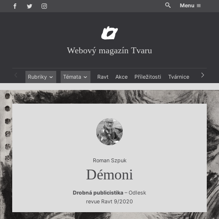
Menu
Webový magazín Tvaru
Rubriky
Témata
Ravt
Akce
Příležitosti
Tvárnice
Archiv
Beletrie
Ženy v katolické literatuře
Drobná publicistika
Právě vychází
Esejistika
Mauzoleum
Recenze a reflexe
Divadlo
Reportáže
Historie kolonialismu
Rozhovory
Dokument
Výroční ceny
Roman Szpuk
Démoni
Drobná publicistika
– Odlesk
revue Ravt 9/2020