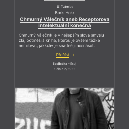
Tvárnice
Boris Hokr
Chmurný Válečník aneb Receptorova
intelektuální konečná
Chmurný Válečník je v nejlepším slova smyslu
zlá, potměšilá kniha, kterou je ovšem těžké
nemilovat, jakkoliv je snadné ji nesnášet.
Přečíst
Esejistika
– Esej
Z čísla 2/2022