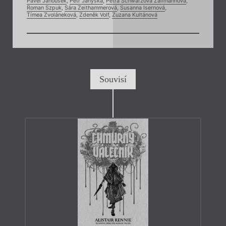
Pavel Janoušek
,
Petr Janyška
,
Petra Schwarzová Žallmannová
,
Roman Szpuk
,
Sára Zeithammerová
,
Susanna Isernová
,
Tímea Zvoláneková
,
Zdeněk Volf
,
Zuzana Kultánová
Souvisí