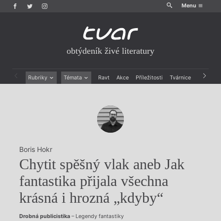
Menu
obtýdeník živé literatury
Rubriky
Témata
Ravt
Akce
Příležitosti
Tvárnice
Archiv
Beletrie
Ženy v katolické literatuře
Drobná publicistika
Právě vychází
Esejistika
Mauzoleum
Recenze a reflexe
Divadlo
Reportáže
Historie kolonialismu
Rozhovory
Dokument
Boris Hokr
Výroční ceny
Chytit spěšný vlak aneb Jak
fantastika přijala všechna
krásná i hrozná „kdyby“
Drobná publicistika
– Legendy fantastiky