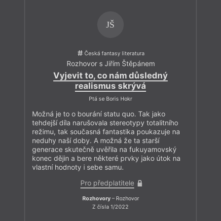
JŠ
Česká fantasy literatura
Rozhovor s Jiřím Štěpánem
Vyjevit to, co nám důsledný
realismus skrývá
Ptá se Boris Hokr
Možná je to o bourání statu quo. Tak jako
tehdejší díla narušovala stereotypy totalitního
režimu, tak současná fantastika poukazuje na
neduhy naší doby. A možná že ta starší
generace skutečně uvěřila na fukuyamovský
konec dějin a bere některé prvky jako útok na
vlastní hodnoty i sebe samu.
Pro předplatitele
Rozhovory
– Rozhovor
Z čísla 1/2022