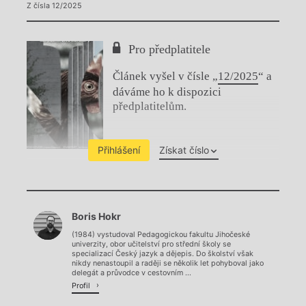
Z čísla 12/2025
Pro předplatitele
Článek vyšel v čísle „
12/2025
“ a
dáváme ho k dispozici
předplatitelům.
Přihlášení
Získat číslo
Chviličku.
Boris Hokr
Načítá se.
(1984) vystudoval Pedagogickou fakultu Jihočeské
univerzity, obor učitelství pro střední školy se
specializací Český jazyk a dějepis. Do školství však
nikdy nenastoupil a raději se několik let pohyboval jako
delegát a průvodce v cestovním ...
Profil