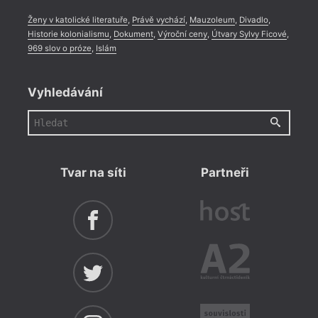
Ženy v katolické literatuře
,
Právě vychází
,
Mauzoleum
,
Divadlo
,
Historie kolonialismu
,
Dokument
,
Výroční ceny
,
Útvary Sylvy Ficové
,
969 slov o próze
,
Islám
Vyhledávání
Tvar na síti
Partneři