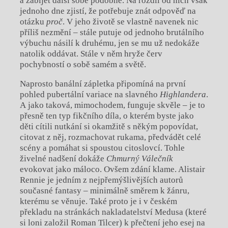
a zabíjet další sobě podobné. Na rozdíl od nich však
jednoho dne zjistí, že potřebuje znát odpověď na
otázku
proč
. V jeho životě se vlastně navenek nic
příliš nezmění – stále putuje od jednoho brutálního
výbuchu násilí k druhému, jen se mu už nedokáže
natolik oddávat. Stále v něm hryže červ
pochybností o sobě samém a světě.
Naprosto banální zápletka připomíná na první
pohled pubertální variace na slavného
Highlandera
.
A jako taková, mimochodem, funguje skvěle – je to
přesně ten typ fikčního díla, o kterém byste jako
děti cítili nutkání si okamžitě s někým popovídat,
citovat z něj, rozmachovat rukama, předvádět celé
scény a pomáhat si spoustou citoslovcí. Tohle
živelné nadšení dokáže
Chmurný Válečník
evokovat jako máloco. Ovšem zdání klame. Alistair
Rennie je jedním z nejpřemýšlivějších autorů
současné fantasy – minimálně směrem k žánru,
kterému se věnuje. Také proto je i v českém
překladu na stránkách nakladatelství Medusa (které
si loni založil Roman Tilcer) k přečtení jeho esej na