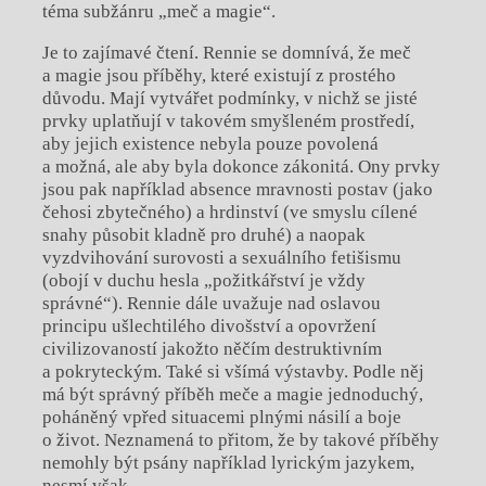
téma subžánru „meč a magie“.
Je to zajímavé čtení. Rennie se domnívá, že meč
a magie jsou příběhy, které existují z prostého
důvodu. Mají vytvářet podmínky, v nichž se jisté
prvky uplatňují v takovém smyšleném prostředí,
aby jejich existence nebyla pouze povolená
a možná, ale aby byla dokonce zákonitá. Ony prvky
jsou pak například absence mravnosti postav (jako
čehosi zbytečného) a hrdinství (ve smyslu cílené
snahy působit kladně pro druhé) a naopak
vyzdvihování surovosti a sexuálního fetišismu
(obojí v duchu hesla „požitkářství je vždy
správné“). Rennie dále uvažuje nad oslavou
principu ušlechtilého divošství a opovržení
civilizovaností jakožto něčím destruktivním
a pokryteckým. Také si všímá výstavby. Podle něj
má být správný příběh meče a magie jednoduchý,
poháněný vpřed situacemi plnými násilí a boje
o život. Neznamená to přitom, že by takové příběhy
nemohly být psány například lyrickým jazykem,
nesmí však