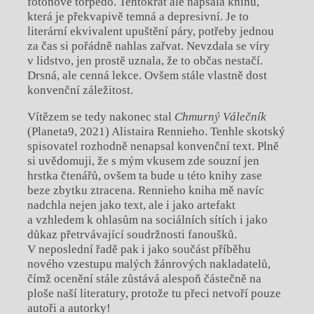
fotonové torpédo. Tentokrát ale napsala knihu,
která je překvapivě temná a depresivní. Je to
literární ekvivalent upuštění páry, potřeby jednou
za čas si pořádně nahlas zařvat. Nevzdala se víry
v lidstvo, jen prostě uznala, že to občas nestačí.
Drsná, ale cenná lekce. Ovšem stále vlastně dost
konvenční záležitost.
Vítězem se tedy nakonec stal
Chmurný Válečník
(Planeta9, 2021) Alistaira Rennieho. Tenhle skotský
spisovatel rozhodně nenapsal konvenční text. Plně
si uvědomuji, že s mým vkusem zde souzní jen
hrstka čtenářů, ovšem ta bude u této knihy zase
beze zbytku ztracena. Rennieho kniha mě navíc
nadchla nejen jako text, ale i jako artefakt
a vzhledem k ohlasům na sociálních sítích i jako
důkaz přetrvávající soudržnosti fanoušků.
V neposlední řadě pak i jako součást příběhu
nového vzestupu malých žánrových nakladatelů,
čímž ocenění stále zůstává alespoň částečně na
ploše naší literatury, protože tu přeci netvoří pouze
autoři a autorky!