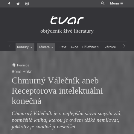
Menu
obtýdeník živé literatury
Rubriky
Témata
Ravt
Akce
Příležitosti
Tvárnice
Archiv
Beletrie
Ženy v katolické literatuře
Drobná publicistika
Právě vychází
Tvárnice
Esejistika
Mauzoleum
Boris Hokr
Recenze a reflexe
Divadlo
Chmurný Válečník aneb
Reportáže
Historie kolonialismu
Rozhovory
Dokument
Receptorova intelektuální
Výroční ceny
konečná
Chmurný Válečník je v nejlepším slova smyslu zlá,
potměšilá kniha, kterou je ovšem těžké nemilovat,
jakkoliv je snadné ji nesnášet.