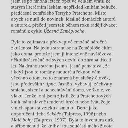
jsem se po mnoha letech opět ve velkém vrátil ke
starým literárním láskám, například knihám bohužel
předčasně zemřelého Terryho Pratchetta. Místo
abych se nutil do novinek, ideálně domácích autorů
a autorek, přečetl jsem tak během roku raději dvacet
románů z cyklu
Úžasná Zeměplocha
.
Byla to zajímavá a překvapivě emočně náročná
zkušenost. Na jednu stranu se na Zeměploše cítím
jako doma, protože jsem ji intenzivně navštěvoval
několikrát ročně od svých devíti do zhruba třiceti
let. Na druhou stranu jsem si jasně pamatoval, že
i když jsou to romány moudré a řeknou vám
všechno o tom, co to znamená být slušný člověk,
jsou především
vtipné
. Jasně si vybavuji záchvaty
smíchu, slzení a uchechtávání doma, ve škole, ve
vlaku. Jenže loni jsem zjistil, že u Pratchettových
knih mám hlavně tendenci brečet nebo řvát, že je
v nich spousta vzteku a smutku. Berte jako
doporučení třeba
Sekáče
(Talpress, 1996) nebo
Malé bohy
(Talpress, 1997). Byla to inventura duše
a připomenutí, že knihy jsou součástí mého života