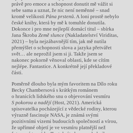
právě pro emoce a schopnost donutit mě vážit si
sebe sama a uznat, že nic není neměnné – snad
kromě velikosti
Pána prstenů
. A loni prostě nebylo
české knihy, která by mě k tomuhle donutila.
Dokonce i pro mne nejlepší domácí titul – sbírka
Jana Škroba
Země slunce
(Nakladatelství Viriditas,
2021) – byla nejzábavnější tím, jak mě nutila
přemýšlet o schopnosti slova a jazyka přetvářet
svět… ale neprožil jsem si ji. Takže jsem se
nakonec pokorně věnoval oblasti, kde se cítím
nejlépe. Fantastice. A konkrétně její překladové
části.
Poměrně dlouho byla mým favoritem na Dílo roku
Becky Chambersová s krátkým románem
o hranicích lidského snu o objevování vesmíru
S pokorou a nadějí
(Host, 2021). Americká
spisovatelka pocházející z vědecké rodiny, kterou
výrazně fascinuje NASA, je známá svými
pozitivními vizemi budoucích společností a vírou,
že upřímné objetí je ve vesmíru platnější než