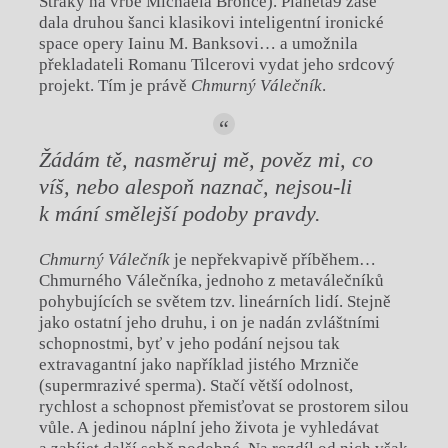
Straky na vrbě Michaela Bronce). Planeta9 zase
dala druhou šanci klasikovi inteligentní ironické
space opery Iainu M. Banksovi… a umožnila
překladateli Romanu Tilcerovi vydat jeho srdcový
projekt. Tím je právě
Chmurný Válečník
.
Žádám tě, nasměruj mě, pověz mi, co
víš, nebo alespoň naznač, nejsou-li
k mání smělejší podoby pravdy.
Chmurný Válečník
je nepřekvapivě příběhem…
Chmurného Válečníka, jednoho z metaválečníků
pohybujících se světem tzv. lineárních lidí. Stejně
jako ostatní jeho druhu, i on je nadán zvláštními
schopnostmi, byť v jeho podání nejsou tak
extravagantní jako například jistého Mrzniče
(supermrazivé sperma). Stačí větší odolnost,
rychlost a schopnost přemisťovat se prostorem silou
vůle. A jedinou náplní jeho života je vyhledávat