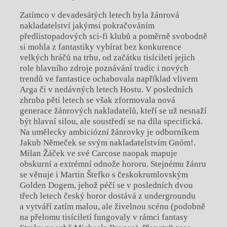
Zatímco v devadesátých letech byla žánrová
nakladatelství jakýmsi pokračováním
předlistopadových sci-fi klubů a poměrně svobodně
si mohla z fantastiky vybírat bez konkurence
velkých hráčů na trhu, od začátku tisíciletí jejich
role hlavního zdroje poznávání tradic i nových
trendů ve fantastice ochabovala například vlivem
Arga či v nedávných letech Hostu. V posledních
zhruba pěti letech se však zformovala nová
generace žánrových nakladatelů, kteří se už nesnaží
být hlavní silou, ale soustředí se na díla specifická.
Na umělecky ambiciózní žánrovky je odborníkem
Jakub Němeček se svým nakladatelstvím Gnóm!.
Milan Žáček ve své Carcose naopak mapuje
obskurní a extrémní odnože hororu. Stejnému žánru
se věnuje i Martin Štefko s českokrumlovským
Golden Dogem, jehož péčí se v posledních dvou
třech letech český horor dostává z undergroundu
a vytváří zatím malou, ale živelnou scénu (podobně
na přelomu tisíciletí fungovaly v rámci fantasy