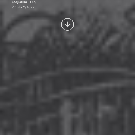
Esejistika
– Esej
Z čísla 2/2022