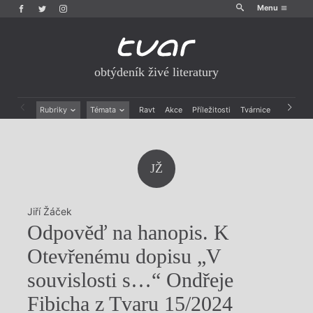
Menu
obtýdeník živé literatury
Rubriky
Témata
Ravt
Akce
Příležitosti
Tvárnice
Archiv
Beletrie
Ženy v katolické literatuře
Drobná publicistika
Právě vychází
Esejistika
Mauzoleum
JŽ
Recenze a reflexe
Divadlo
Reportáže
Historie kolonialismu
Rozhovory
Dokument
Jiří Žáček
Výroční ceny
Odpověď na hanopis. K
Otevřenému dopisu „V
souvislosti s…“ Ondřeje
Fibicha z Tvaru 15/2024