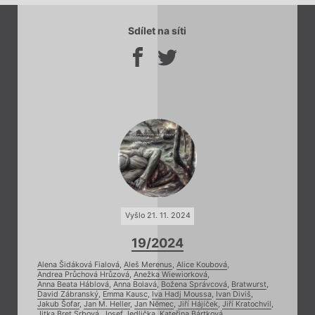
Sdílet na síti
Vyšlo 21. 11. 2024
19/2024
Alena Šidáková Fialová
,
Aleš Merenus
,
Alice Koubová
,
Andrea Průchová Hrůzová
,
Anežka Wiewiorková
,
Anna Beata Háblová
,
Anna Bolavá
,
Božena Správcová
,
Bratwurst
,
David Zábranský
,
Emma Kausc
,
Iva Hadj Moussa
,
Ivan Diviš
,
Jakub Šofar
,
Jan M. Heller
,
Jan Němec
,
Jiří Hájíček
,
Jiří Kratochvil
,
Jitka Bret Srbová
,
Josef Jedlička
,
Kateřina Bártková
,