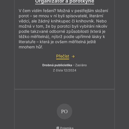
Organizátor a porotkyně
V čem vidím řešení? Možná v pestřejším složení
porot – se mnou v ní byli spisovatelé, literární
vědci, ale žádný knihkupec či knihovník. Nebo
možná v tom, že by porotci byli vybíráni nikoliv
podle takzvané odborné způsobilosti (která je
těžko měřitelná), nýbrž podle upřímné lásky k
literatuře – která je ovšem měřitelná ještě
mnohem hůř.
Přečíst
Drobná publicistika
– Zasláno
Z čísla 12/2024
PO
Polemika