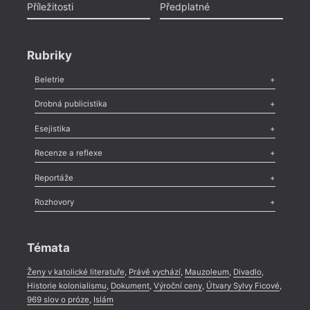
Příležitosti
Předplatné
Rubriky
Beletrie
Poezie
,
Próza
,
Dokumenty
,
Drama
,
Celá rubrika
Drobná publicistika
Odlesk
,
Zasláno
,
Nezařazené
,
Novinky v Tvaru
,
Slovo
,
Výročí
,
Esejistika
Nekrolog
,
Glosa
,
Sloupek
,
Pozvánka
,
Literární soutěž
,
Komentář
,
Celá rubrika
Esej
,
Pádlo
,
Úvaha
,
Texty
,
Studie
,
Celá rubrika
Recenze a reflexe
Recenze
,
Dvakrát
,
Horké párky
,
969 slov o próze
,
Reportáže
Méně slov o próze
,
Celá rubrika
Literární zítřky
,
Reportáž
,
Literární život
,
Divadlo
,
Kritický ohlas
,
Rozhovory
Celá rubrika
Rozhovor
,
Anketa
,
Celá rubrika
Témata
Ženy v katolické literatuře
,
Právě vychází
,
Mauzoleum
,
Divadlo
,
Historie kolonialismu
,
Dokument
,
Výroční ceny
,
Útvary Sylvy Ficové
,
969 slov o próze
,
Islám