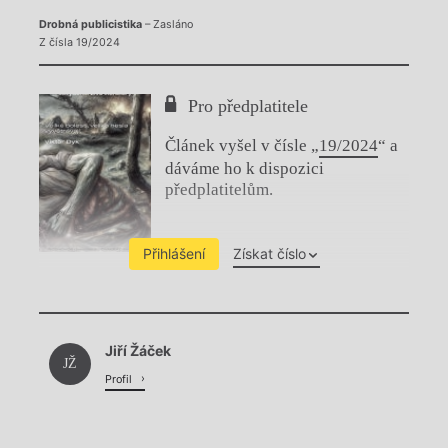
Drobná publicistika
– Zasláno
Z čísla 19/2024
Pro předplatitele
Článek vyšel v čísle „
19/2024
“ a
dáváme ho k dispozici
předplatitelům.
Přihlášení
Získat číslo
Chviličku.
Jiří Žáček
Načítá se.
JŽ
Profil