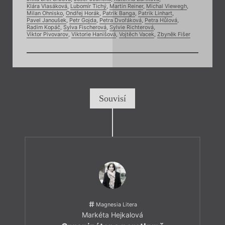
Klára Vlasáková
,
Lubomír Tichý
,
Martin Reiner
,
Michal Viewegh
,
Milan Ohnisko
,
Ondřej Horák
,
Patrik Banga
,
Patrik Linhart
,
Pavel Janoušek
,
Petr Gojda
,
Petra Dvořáková
,
Petra Hůlová
,
Radim Kopáč
,
Sylva Fischerová
,
Sylvie Richterová
,
Viktor Pivovarov
,
Viktorie Hanišová
,
Vojtěch Vacek
,
Zbyněk Fišer
Souvisí
Magnesia Litera
Markéta Hejkalová