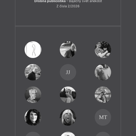
Drobná publicistika
– Báječný svět anekdot
Z čísla 2/2026
JJ
MT