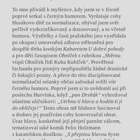
To mne přivádí k myšlence, kdy jsem se v životě
poprvé setkal s černým humorem. Vyrůstaje coby
Husákovo dítě za normalizace, obýval jsem svět
pečlivě vydezinfikovaný a dozorovaný, a to včetně
humoru. Výstřelky z časů pražského jara vystřídala
po okupaci umravněná zábava ztělesněná pro
dospělé třeba krotkým
Kabaretem U dobré pohody
a pro děti časopisem
Ohníček
s rubrikou „Sběrnu
vtipů Ohníček řídí Kuba Kubíček“. Prověřená
řachanda pro pionýry nepřipouštěla žádné drastické
či šokující pointy. A přece do této disciplinované
normalizační selanky občas zafoukal svěží vítr
černého humoru. Poprvé jsem si to uvědomil asi při
poslechu Hurvínka, když
„pan Drsňák“
vyhrožoval
ušatému uličníkovi:
„Utrhnu ti hlavu a hodím ti ji
do obličeje!“
Tento obraz mě hluboce fascinoval
a dodnes jej používám coby konverzační obrat.
Úraz hlavy, konkrétně její přejetí parním válcem,
tematizoval také komik Felix Holzmann
s karatelskou douškou:
„S přejetou hlavou byste