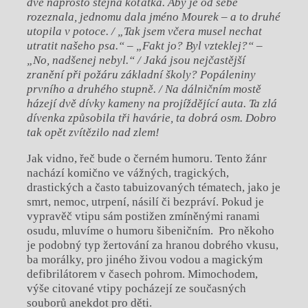
dvě naprosto stejná koťátka. Aby je od sebe
rozeznala, jednomu dala jméno Mourek – a to druhé
utopila v potoce. / „Tak jsem včera musel nechat
utratit našeho psa.“ – „Fakt jo? Byl vzteklej?“ –
„No, nadšenej nebyl.“ / Jaká jsou nejčastější
zranění při požáru základní školy? Popáleniny
prvního a druhého stupně. / Na dálničním mostě
házejí dvě dívky kameny na projíždějící auta. Ta zlá
dívenka způsobila tři havárie, ta dobrá osm. Dobro
tak opět zvítězilo nad zlem!
Jak vidno, řeč bude o černém humoru. Tento žánr
nachází komično ve vážných, tragických,
drastických a často tabuizovaných tématech, jako je
smrt, nemoc, utrpení, násilí či bezpráví. Pokud je
vypravěč vtipu sám postižen zmíněnými ranami
osudu, mluvíme o humoru šibeničním. Pro někoho
je podobný typ žertování za hranou dobrého vkusu,
ba morálky, pro jiného živou vodou a magickým
defibrilátorem v časech pohrom. Mimochodem,
výše citované vtipy pocházejí ze současných
souborů anekdot pro děti.