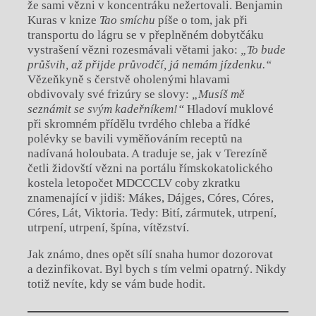
že sami vězni v koncentráku nežertovali. Benjamin
Kuras v knize
Tao smíchu
píše o tom, jak při
transportu do lágru se v přeplněném dobytčáku
vystrašení vězni rozesmávali větami jako:
„To bude
průšvih, až přijde průvodčí, já nemám jízdenku.“
Vězeňkyně s čerstvě oholenými hlavami
obdivovaly své frizúry se slovy:
„Musíš mě
seznámit se svým kadeřníkem!“
Hladoví muklové
při skromném přídělu tvrdého chleba a řídké
polévky se bavili vyměňováním receptů na
nadívaná holoubata. A traduje se, jak v Terezíně
četli židovští vězni na portálu římskokatolického
kostela letopočet MDCCCLV coby zkratku
znamenající v jidiš: Mákes, Dájges, Córes, Córes,
Córes, Lát, Viktoria. Tedy: Bití, zármutek, utrpení,
utrpení, utrpení, špína, vítězství.
Jak známo, dnes opět sílí snaha humor dozorovat
a dezinfikovat. Byl bych s tím velmi opatrný. Nikdy
totiž nevíte, kdy se vám bude hodit.
Chviličku.