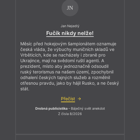
JN
Jan Nejedlý
Fučík nikdy nelže!
Měsíc před hokejovým šampionátem oznamuje
česká vláda, že výbuchy muničních skladů ve
Vrběticích, kde se nacházely i zbraně pro
Ukrajince, mají na svědomí ruští agenti. A
prezident, místo aby jednoznačně odsoudil
ruský terorismus na našem území, zpochybnil
odhalení českých tajných služeb a rozmělnil
otřesnou pravdu, jako by hájil Rusko, a ne český
stát.
Přečíst
Drobná publicistika
– Báječný svět anekdot
Z čísla 8/2026