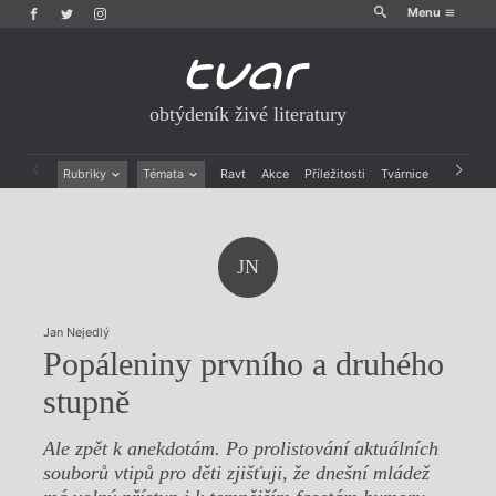
Menu
obtýdeník živé literatury
Rubriky
Témata
Ravt
Akce
Příležitosti
Tvárnice
Archiv
Beletrie
Ženy v katolické literatuře
Drobná publicistika
Právě vychází
Esejistika
Mauzoleum
JN
Recenze a reflexe
Divadlo
Reportáže
Historie kolonialismu
Rozhovory
Dokument
Jan Nejedlý
Výroční ceny
Popáleniny prvního a druhého
stupně
Ale zpět k anekdotám. Po prolistování aktuálních
souborů vtipů pro děti zjišťuji, že dnešní mládež