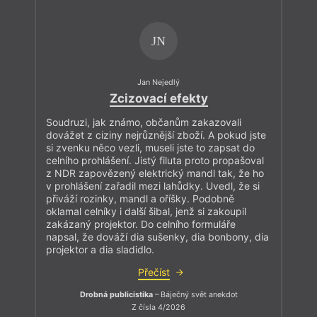
JN
Jan Nejedlý
Zcizovací efekty
Soudruzi, jak známo, občanům zakazovali
dovážet z ciziny nejrůznější zboží. A pokud jste
si zvenku něco vezli, museli jste to zapsat do
celního prohlášení. Jistý filuta proto propašoval
z NDR zapovězený elektrický mandl tak, že ho
v prohlášení zařadil mezi lahůdky. Uvedl, že si
přiváží rozinky, mandl a oříšky. Podobně
oklamal celníky i další šibal, jenž si zakoupil
zakázaný projektor. Do celního formuláře
napsal, že dováží dia sušenky, dia bonbony, dia
projektor a dia sladidlo.
Přečíst
Drobná publicistika
– Báječný svět anekdot
Z čísla 4/2026