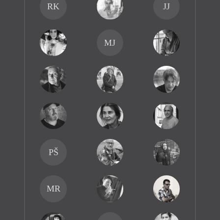
RK
JJ
MJ
PŠ
MR