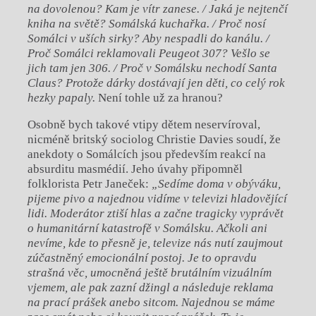
na dovolenou? Kam je vítr zanese. / Jaká je nejtenčí
kniha na světě? Somálská kuchařka. / Proč nosí
Somálci v uších sirky? Aby nespadli do kanálu. /
Proč Somálci reklamovali Peugeot 307? Vešlo se
jich tam jen 306. / Proč v Somálsku nechodí Santa
Claus? Protože dárky dostávají jen děti, co celý rok
hezky papaly.
Není tohle už za hranou?
Osobně bych takové vtipy dětem neservíroval,
nicméně britský sociolog Christie Davies soudí, že
anekdoty o Somálcích jsou především reakcí na
absurditu masmédií. Jeho úvahy připomněl
folklorista Petr Janeček:
„Sedíme doma v obýváku,
pijeme pivo a najednou vidíme v televizi hladovějící
lidi. Moderátor ztiší hlas a začne tragicky vyprávět
o humanitární katastrofě v Somálsku. Ačkoli ani
nevíme, kde to přesně je, televize nás nutí zaujmout
zúčastněný emocionální postoj. Je to opravdu
strašná věc, umocněná ještě brutálním vizuálním
vjemem, ale pak zazní džingl a následuje reklama
na prací prášek anebo sitcom. Najednou se máme