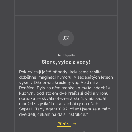
JN
Jan Nejedlý
Slone, vylez z vody!
Pak existují ještě případy, kdy sama realita
doběhne imaginaci humoru. V šedesátých letech
vyšel v Dikobrazu kreslený vtip Vladimíra
Renčína. Byla na něm manželka myjící nádobí v
kuchyni, pod stolem dvě hrající si děti a v rohu
obrázku se skvěla otevřená skříň, v níž seděl
manžel s vysílačkou a sluchátky na uších.
Šeptal: „Tady agent X-92, oženil jsem se a mám
dvě děti, čekám na další instrukce.“
Přečíst