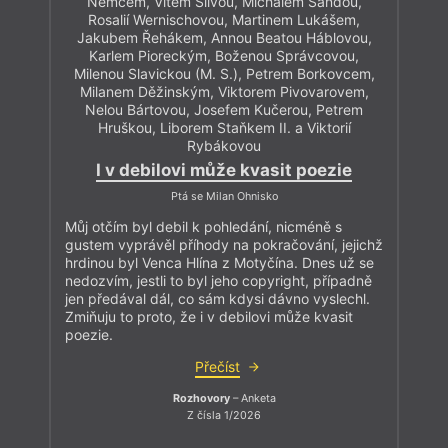
Němcem, Vítem Slívou, Michalem Šandou,
Rosalií Wernischovou, Martinem Lukášem,
Jakubem Řehákem, Annou Beatou Háblovou,
Karlem Pioreckým, Boženou Správcovou,
Milenou Slavickou (M. S.), Petrem Borkovcem,
Milanem Děžinským, Viktorem Pivovarovem,
Nelou Bártovou, Josefem Kučerou, Petrem
Hruškou, Liborem Staňkem II. a Viktorií
Rybákovou
I v debilovi může kvasit poezie
Ptá se Milan Ohnisko
Můj otčím byl debil k pohledání, nicméně s
gustem vyprávěl příhody na pokračování, jejichž
hrdinou byl Venca Hlína z Motyčína. Dnes už se
nedozvím, jestli to byl jeho copyright, případně
jen předával dál, co sám kdysi dávno vyslechl.
Zmiňuju to proto, že i v debilovi může kvasit
poezie.
Přečíst
Rozhovory
– Anketa
Z čísla 1/2026