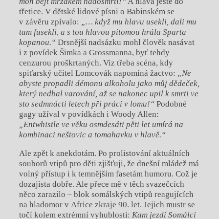
moh bejt mrzákem nadosmrti!“
A hlava ještě do
třetice. V dětské lidové písni o Babinském se
v závěru zpívalo:
„… když mu hlavu usekli, dali mu
tam fusekli, a s tou hlavou pitomou hrála Sparta
kopanou.“
Drsnější nadsázku mohl člověk nasávat
i z povídek Šimka a Grossmanna, byť tehdy
cenzurou proškrtaných. Viz třeba scéna, kdy
spiťarský učitel Lomcovák napomíná žactvo:
„Ne
abyste propadli démonu alkoholu jako můj dědeček,
který nedbal varování, až se nakonec upil k smrti ve
sto sedmnácti letech při práci v lomu!“
Podobné
gagy užíval v povídkách i Woody Allen:
„Entwhistle ve věku osmdesáti pěti let umírá na
kombinaci neštovic a tomahavku v hlavě.“
Ale zpět k anekdotám. Po prolistování aktuálních
souborů vtipů pro děti zjišťuji, že dnešní mládež má
volný přístup i k temnějším fasetám humoru. Což je
dozajista dobře. Ale přece mě v těch svazečcích
něco zarazilo – blok somálských vtipů reagujících
na hladomor v Africe zkraje 90. let. Jejich mustr se
točí kolem extrémní vyhublosti:
Kam jezdí Somálci