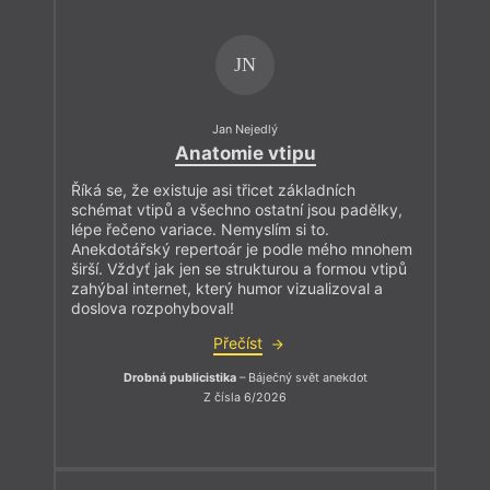
JN
Jan Nejedlý
Anatomie vtipu
Říká se, že existuje asi třicet základních
schémat vtipů a všechno ostatní jsou padělky,
lépe řečeno variace. Nemyslím si to.
Anekdotářský repertoár je podle mého mnohem
širší. Vždyť jak jen se strukturou a formou vtipů
zahýbal internet, který humor vizualizoval a
doslova rozpohyboval!
Přečíst
Drobná publicistika
– Báječný svět anekdot
Z čísla 6/2026