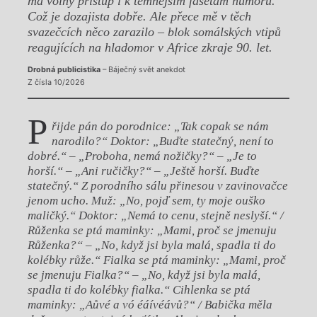
má volný přístup i k temnějším fasetám humoru.
Což je dozajista dobře. Ale přece mě v těch
svazečcích něco zarazilo – blok somálských vtipů
reagujících na hladomor v Africe zkraje 90. let.
Drobná publicistika
– Báječný svět anekdot
Z čísla 10/2026
P
řijde pán do porodnice: „Tak copak se nám
narodilo?“ Doktor: „Buďte statečný, není to
dobré.“ – „Proboha, nemá nožičky?“ – „Je to
horší.“ – „Ani ručičky?“ – „Ještě horší. Buďte
statečný.“ Z porodního sálu přinesou v zavinovačce
jenom ucho. Muž: „No, pojď sem, ty moje ouško
maličký.“ Doktor: „Nemá to cenu, stejně neslyší.“ /
Růženka se ptá maminky: „Mami, proč se jmenuju
Růženka?“ – „No, když jsi byla malá, spadla ti do
kolébky růže.“ Fialka se ptá maminky: „Mami, proč
se jmenuju Fialka?“ – „No, když jsi byla malá,
spadla ti do kolébky fialka.“ Cihlenka se ptá
maminky: „Aůvé a vó éáívéávů?“ / Babička měla