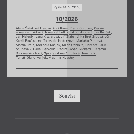
Vyšlo 14. 5. 2026
10/2026
Alena Šidáková Fialová
,
Aleš Kauer
,
Daria Gordova
,
Gersin
,
Hana Bednaříková
,
Iryna Zahladko
,
Jakub Haubert
,
Jan Bělíček
,
Jan Nejedlý
,
Jana Kitzlerová
,
Jiří Zizler
,
Jitka Bret Srbová
,
JQr
,
Kamil Bouška
,
maffó
,
Marie Nedoryová
,
Markéta Pilátová
,
Martin Trdla
,
Mellanie Kašjak
,
Milan Ohnisko
,
Norbert Holub
,
on, básník
,
Pavel Berkovič
,
Radim Kopáč
,
Richard L. Kramár
,
Sabrina Muchová
,
Sjón
,
Svatava Antošová
,
Terezie K.
,
Tomáš Glanc
,
vanjek
,
Vladimír Novotný
Souvisí