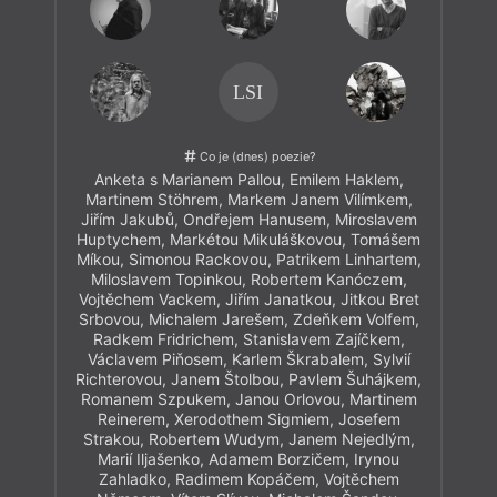
LSI
Co je (dnes) poezie?
Anketa s Marianem Pallou, Emilem Haklem,
Martinem Stöhrem, Markem Janem Vilímkem,
Jiřím Jakubů, Ondřejem Hanusem, Miroslavem
Huptychem, Markétou Mikuláškovou, Tomášem
Míkou, Simonou Rackovou, Patrikem Linhartem,
Miloslavem Topinkou, Robertem Kanóczem,
Vojtěchem Vackem, Jiřím Janatkou, Jitkou Bret
Srbovou, Michalem Jarešem, Zdeňkem Volfem,
Radkem Fridrichem, Stanislavem Zajíčkem,
Václavem Piňosem, Karlem Škrabalem, Sylvií
Richterovou, Janem Štolbou, Pavlem Šuhájkem,
Romanem Szpukem, Janou Orlovou, Martinem
Reinerem, Xerodothem Sigmiem, Josefem
Strakou, Robertem Wudym, Janem Nejedlým,
Marií Iljašenko, Adamem Borzičem, Irynou
Zahladko, Radimem Kopáčem, Vojtěchem