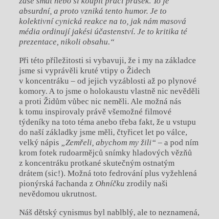
zase smát nebo si koupit prací prášek. To je
absurdní, a proto vzniká tento humor. Je to
kolektivní cynická reakce na to, jak nám masová
média ordinují jakési účastenství. Je to kritika té
prezentace, nikoli obsahu.“
Při této příležitosti si vybavuji, že i my na základce
jsme si vyprávěli kruté vtipy o Židech
v koncentráku – od jejich vyzáblosti až po plynové
komory. A to jsme o holokaustu vlastně nic nevěděli
a proti Židům vůbec nic neměli. Ale možná nás
k tomu inspirovaly právě všemožné filmové
týdeníky na toto téma anebo třeba fakt, že u vstupu
do naší základky jsme měli, čtyřicet let po válce,
velký nápis
„Zemřeli, abychom my žili“
– a pod ním
krom fotek rudoarmějců snímky hladových vězňů
z koncentráku protkané skutečným ostnatým
drátem (sic!). Možná toto fedrování plus vyžehlená
pionýrská řachanda z
Ohníčku
zrodily naši
nevědomou ukrutnost.
Náš dětský cynismus byl nablblý, ale to neznamená,