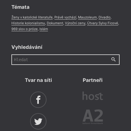
Témata
Ženy v katolické literatuře
,
Právě vychází
,
Mauzoleum
,
Divadlo
,
Historie kolonialismu
,
Dokument
,
Výroční ceny
,
Útvary Sylvy Ficové
,
969 slov o próze
,
Islám
Vyhledávání
Tvar na síti
Partneři