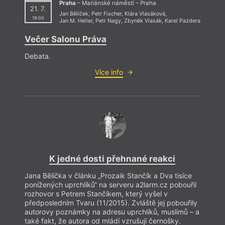
Praha
– Mariánské náměstí – Praha
21. 7.
Jan Bělíček
,
Petr Fischer
,
Klára Vlasáková
,
19:00
Jan M. Heller
,
Petr Nagy
,
Zbyněk Vlasák
,
Karel Pazdera
Večer Salonu Práva
Debata.
Více info
K jedné dosti přehnané reakci
Jana Bělíčka v článku „Prozaik Stančík a Dva tisíce
ponížených uprchlíků“ na serveru a2larm.cz pobouřil
rozhovor s Petrem Stančíkem, který vyšel v
předposledním Tvaru (11/2015). Zvláště jej pobouřily
autorovy poznámky na adresu uprchlíků, muslimů – a
také fakt, že autora od mládí vzrušují černošky.