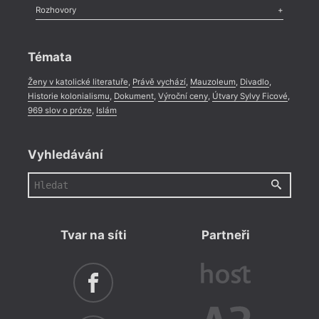
Literární zítřky
,
Reportáž
,
Literární život
,
Divadlo
,
Kritický ohlas
,
Rozhovory
Celá rubrika
Rozhovor
,
Anketa
,
Celá rubrika
Témata
Ženy v katolické literatuře
,
Právě vychází
,
Mauzoleum
,
Divadlo
,
Historie kolonialismu
,
Dokument
,
Výroční ceny
,
Útvary Sylvy Ficové
,
969 slov o próze
,
Islám
Vyhledávání
Tvar na síti
Partneři