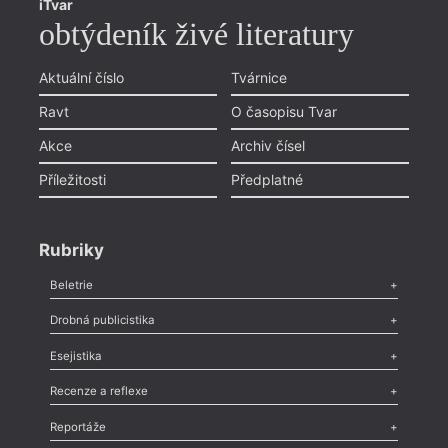
iTvar
obtýdeník živé literatury
Aktuální číslo
Tvárnice
Ravt
O časopisu Tvar
Akce
Archiv čísel
Příležitosti
Předplatné
Rubriky
Beletrie
Poezie
,
Próza
,
Dokumenty
,
Drama
,
Celá rubrika
Drobná publicistika
Odlesk
,
Zasláno
,
Nezařazené
,
Novinky v Tvaru
,
Slovo
,
Výročí
,
Esejistika
Nekrolog
,
Glosa
,
Sloupek
,
Pozvánka
,
Literární soutěž
,
Komentář
,
Celá rubrika
Esej
,
Pádlo
,
Úvaha
,
Texty
,
Studie
,
Celá rubrika
Recenze a reflexe
Recenze
,
Dvakrát
,
Horké párky
,
969 slov o próze
,
Reportáže
Méně slov o próze
,
Celá rubrika