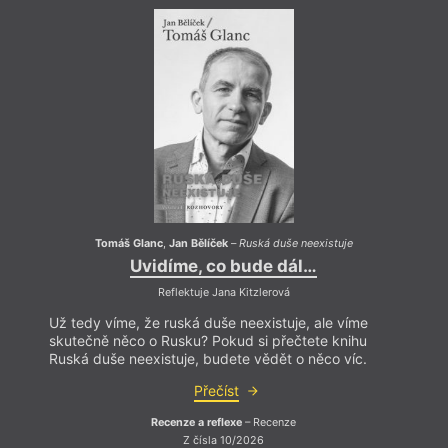
Tomáš Glanc
,
Jan Bělíček
–
Ruská duše neexistuje
Uvidíme, co bude dál…
Reflektuje Jana Kitzlerová
Už tedy víme, že ruská duše neexistuje, ale víme
Už te
skutečně něco o Rusku? Pokud si přečtete knihu
skute
Ruská duše neexistuje, budete vědět o něco víc.
Ruská
Přečíst
Recenze a reflexe
– Recenze
Z čísla 10/2026