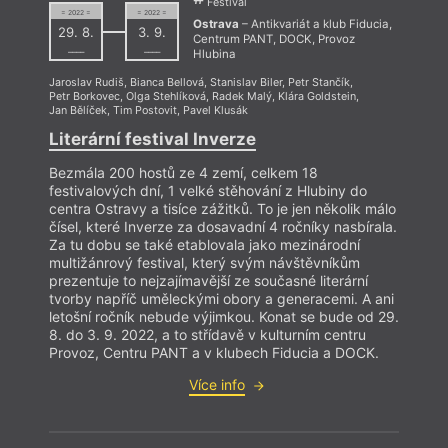
Festival
= 2022 =
= 2022 =
Ostrava
– Antikvariát a klub Fiducia,
29. 8.
3. 9.
Centrum PANT, DOCK, Provoz
––––
––––
Hlubina
Jaroslav Rudiš
,
Bianca Bellová
,
Stanislav Biler
,
Petr Stančík
,
Petr Borkovec
,
Olga Stehlíková
,
Radek Malý
,
Klára Goldstein
,
Jan Bělíček
,
Tim Postovit
,
Pavel Klusák
Literární festival Inverze
Bezmála 200 hostů ze 4 zemí, celkem 18
festivalových dní, 1 velké stěhování z Hlubiny do
centra Ostravy a tisíce zážitků. To je jen několik málo
čísel, které Inverze za dosavadní 4 ročníky nasbírala.
Za tu dobu se také etablovala jako mezinárodní
multižánrový festival, který svým návštěvníkům
prezentuje to nejzajímavější ze současné literární
tvorby napříč uměleckými obory a generacemi. A ani
letošní ročník nebude výjimkou. Konat se bude od 29.
8. do 3. 9. 2022, a to střídavě v kulturním centru
Provoz, Centru PANT a v klubech Fiducia a DOCK.
Více info