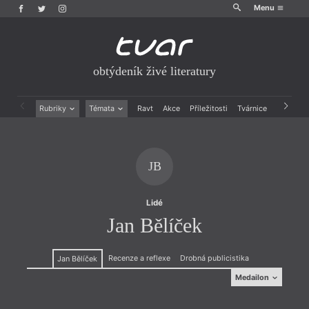
Menu
obtýdeník živé literatury
Rubriky
Témata
Ravt
Akce
Příležitosti
Tvárnice
Archiv
Beletrie
Ženy v katolické literatuře
Drobná publicistika
Právě vychází
Esejistika
Mauzoleum
JB
Recenze a reflexe
Divadlo
Reportáže
Historie kolonialismu
Rozhovory
Dokument
Lidé
Výroční ceny
Jan Bělíček
Recenze a reflexe
Drobná publicistika
Jan Bělíček
Medailon
Medailon
(1986)