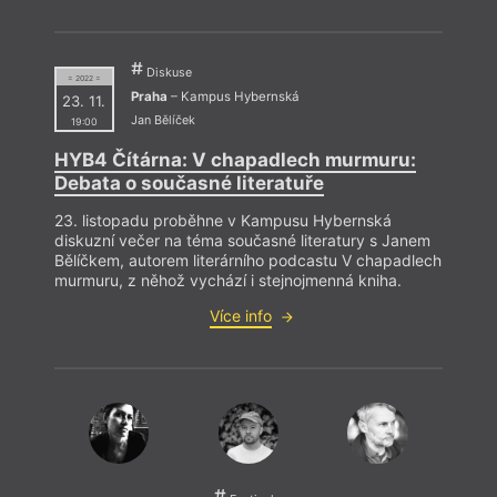
Diskuse
= 2022 =
Praha
– Kampus Hybernská
23. 11.
Jan Bělíček
19:00
HYB4 Čítárna: V chapadlech murmuru:
Debata o současné literatuře
Saša 
Pavel
23. listopadu proběhne v Kampusu Hybernská
diskuzní večer na téma současné literatury s Janem
Bělíčkem, autorem literárního podcastu V chapadlech
murmuru, z něhož vychází i stejnojmenná kniha.
Více info