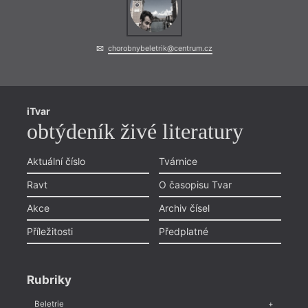
chorobnybeletrik@centrum.cz
iTvar
obtýdeník živé literatury
Aktuální číslo
Tvárnice
Ravt
O časopisu Tvar
Akce
Archiv čísel
Příležitosti
Předplatné
Rubriky
Beletrie