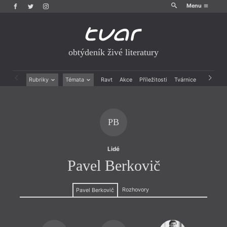
Menu
obtýdeník živé literatury
Rubriky
Témata
Ravt
Akce
Příležitosti
Tvárnice
Archiv
Beletrie
Ženy v katolické literatuře
Drobná publicistika
Právě vychází
Esejistika
Mauzoleum
PB
Recenze a reflexe
Divadlo
Reportáže
Historie kolonialismu
Rozhovory
Dokument
Lidé
Výroční ceny
Pavel Berkovič
Rozhovory
Pavel Berkovič