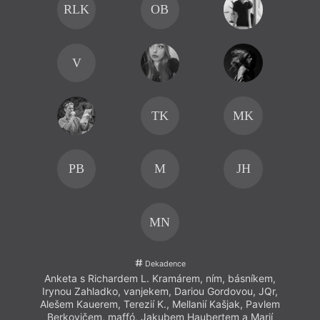
RLK
OB
V
TK
MK
PB
M
JH
MN
Dekadence
Anketa s Richardem L. Kramárem, ním, básníkem,
Ank
Irynou Zahladko, vanjekem, Dariou Gordovou, JQr,
Iryn
Alešem Kauerem, Terezií K., Mellanií Kašjak, Pavlem
Aleš
Berkovičem, maffó, Jakubem Haubertem a Marií
Ber