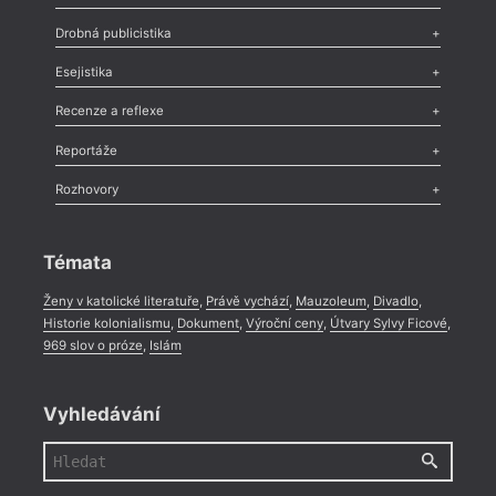
Poezie
,
Próza
,
Dokumenty
,
Drama
,
Celá rubrika
Drobná publicistika
Odlesk
,
Zasláno
,
Nezařazené
,
Novinky v Tvaru
,
Slovo
,
Výročí
,
Esejistika
Nekrolog
,
Glosa
,
Sloupek
,
Pozvánka
,
Literární soutěž
,
Komentář
,
Celá rubrika
Esej
,
Pádlo
,
Úvaha
,
Texty
,
Studie
,
Celá rubrika
Recenze a reflexe
Recenze
,
Dvakrát
,
Horké párky
,
969 slov o próze
,
Reportáže
Méně slov o próze
,
Celá rubrika
Literární zítřky
,
Reportáž
,
Literární život
,
Divadlo
,
Kritický ohlas
,
Rozhovory
Celá rubrika
Rozhovor
,
Anketa
,
Celá rubrika
Témata
Ženy v katolické literatuře
,
Právě vychází
,
Mauzoleum
,
Divadlo
,
Historie kolonialismu
,
Dokument
,
Výroční ceny
,
Útvary Sylvy Ficové
,
969 slov o próze
,
Islám
Vyhledávání