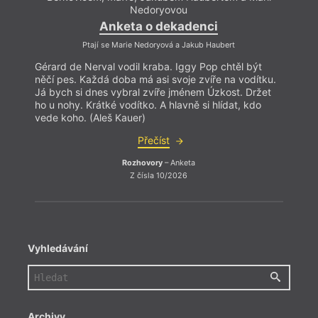
Nedoryovou
Anketa o dekadenci
Ptají se Marie Nedoryová a Jakub Haubert
Gérard de Nerval vodil kraba. Iggy Pop chtěl být
Gérar
něčí pes. Každá doba má asi svoje zvíře na vodítku.
něčí 
Já bych si dnes vybral zvíře jménem Úzkost. Držet
Já by
ho u nohy. Krátké vodítko. A hlavně si hlídat, kdo
ho u n
vede koho. (Aleš Kauer)
vede 
Přečíst
Rozhovory
– Anketa
Z čísla 10/2026
Vyhledávání
Archivy