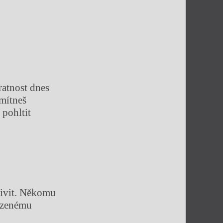
atnost dnes
dmítneš
 pohltit
livit. Někomu
lezenému