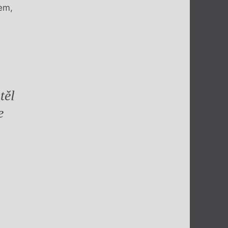
em,
těl
e