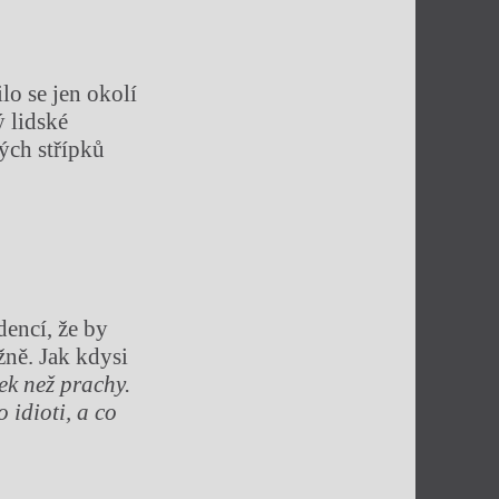
lo se jen okolí
ý lidské
ých střípků
dencí, že by
žně. Jak kdysi
ek než prachy.
o idioti, a co