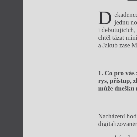
D
ekadence
jednu no
i debutujících,
chtěl tázat min
a Jakub zase M
1. Co pro vás
rys, přístup, 
může dnešku 
Nacházení hodn
digitalizovan