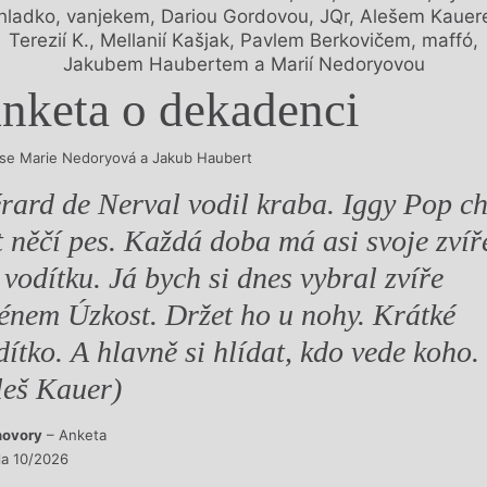
hladko, vanjekem, Dariou Gordovou, JQr, Alešem Kauer
Terezií K., Mellanií Kašjak, Pavlem Berkovičem, maffó,
Jakubem Haubertem a Marií Nedoryovou
nketa o dekadenci
í se Marie Nedoryová a Jakub Haubert
rard de Nerval vodil kraba. Iggy Pop ch
t něčí pes. Každá doba má asi svoje zvíř
 vodítku. Já bych si dnes vybral zvíře
énem Úzkost. Držet ho u nohy. Krátké
dítko. A hlavně si hlídat, kdo vede koho.
leš Kauer)
hovory
– Anketa
sla 10/2026