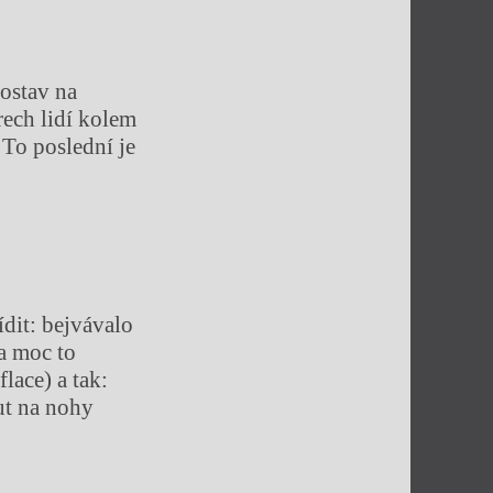
ostav na
rech lidí kolem
 To poslední je
ídit: bejvávalo
na moc to
lace) a tak:
ut na nohy