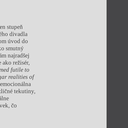
en stupeň
vého divadla
som úvod do
ako smutný
ám najradšej
 ako režisér,
med futile to
ar realities of
 emocionálna
ličné tekutiny,
álne
vek, čo