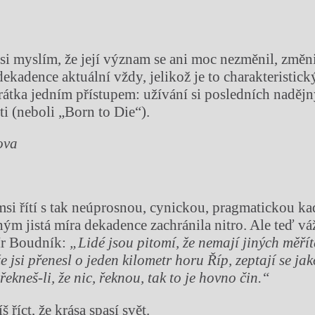
si myslím, že její význam se ani moc nezměnil, změni
ekadence aktuální vždy, jelikož je to charakteristick
rátka jedním přístupem: užívání si posledních nadějn
ti (neboli „Born to Die“).
ova
amsi řítí s tak neúprosnou, cynickou, pragmatickou ka
m jistá míra dekadence zachránila nitro. Ale teď vá
ír Boudník:
„Lidé jsou pitomí, že nemají jiných měřít
že jsi přenesl o jeden kilometr horu Říp, zeptají se jak
 řekneš-li, že nic, řeknou, tak to je hovno čin.“
 říct, že krása spasí svět.