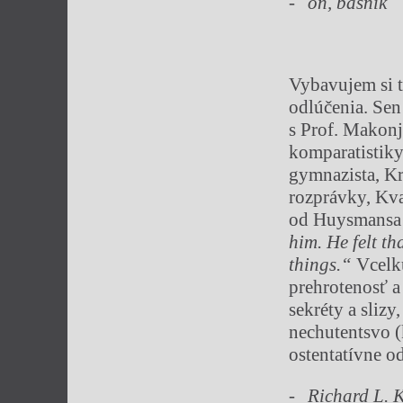
on, básník
Vybavujem si t
odlúčenia. Sen
s Prof. Makon
komparatistiky
gymnazista, K
rozprávky, Kvap
od Huysmansa 
him. He felt th
things.“
Vcelku
prehrotenosť a 
sekréty a sliz
nechutentsvo (
ostentatívne o
Richard L. 