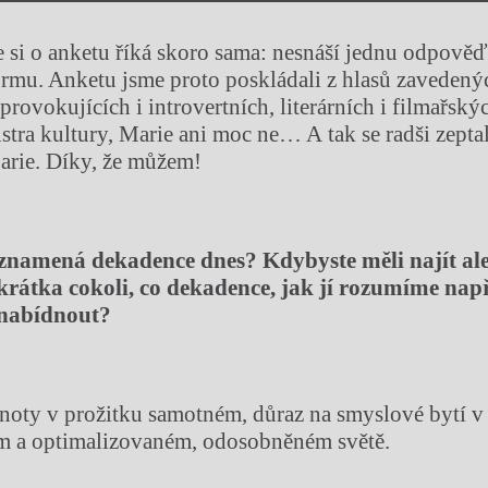
 si o anketu říká skoro sama: nesnáší jednu odpověď
rmu. Anketu jsme proto poskládali z hlasů zavedený
 provokujících i introvertních, literárních i filmařský
istra kultury, Marie ani moc ne… A tak se radši zepta
arie. Díky, že můžem!
 znamená dekadence dnes? Kdybyste měli najít al
zkrátka cokoli, co dekadence, jak jí rozumíme nap
nabídnout?
oty v prožitku samotném, důraz na smyslové bytí v 
ém a optimalizovaném, odosobněném světě.