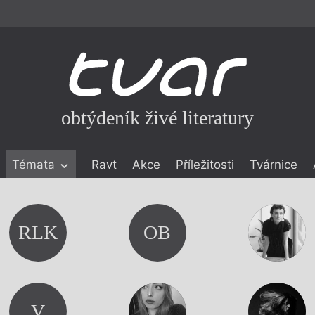
obtýdeník živé literatury
Témata
Ravt
Akce
Příležitosti
Tvárnice
ické literatuře
icistika
zí
RLK
OB
eflexe
onialismu
V