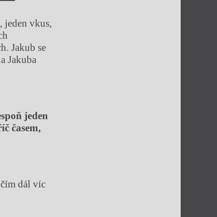
, jeden vkus,
ch
ch. Jakub se
la Jakuba
espoň jeden
říč časem,
čím dál víc