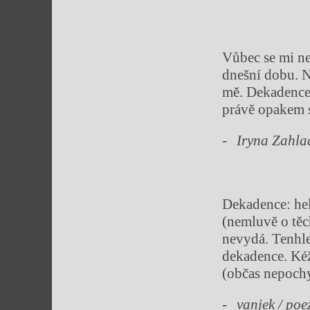
Vůbec se mi ne
dnešní dobu. N
mě. Dekadence 
právě opakem 
Iryna Zahla
Dekadence: hele
(nemluvě o těc
nevydá. Tenhle 
dekadence. Kéž
(občas nepoch
vanjek / poe