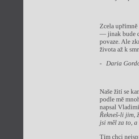
Zcela upřímně 
— jinak bude d
povaze. Ale zk
života až k smr
Daria Gord
Naše žití se k
podle mě mnohý
napsal Vladim
Řekneš-li jim, 
jsi měl za to, a
Tím chci nejspíš