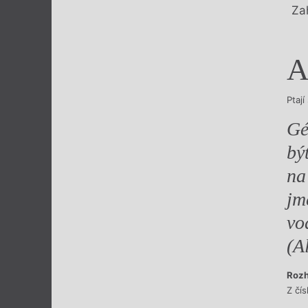
Za
A
Ptaj
Gé
bý
na
jm
vo
(A
Roz
Z čí