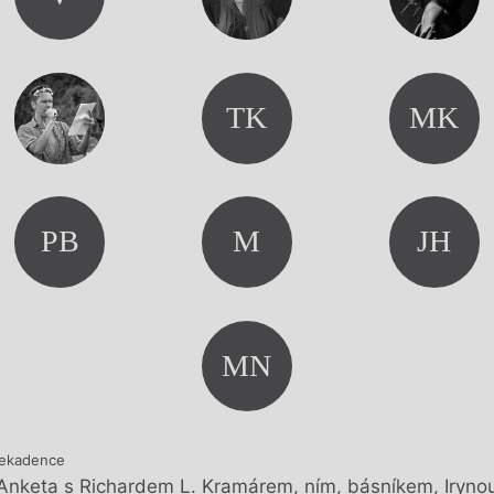
y
TK
MK
PB
M
JH
MN
ekadence
Anketa s Richardem L. Kramárem, ním, básníkem, Iryno