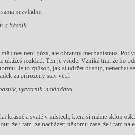
 sama nezvládne.
h a básník
 mě dnes není póza, ale obranný mechanismus. Podvr
že ukážeš rozklad. Ten je všude. Vzniká tím, že ho o
ormu. Je to způsob, jak si udržet odstup, nenechat se
adek za přirozený stav věcí.
básník, výtvarník, nakladatel
at krásné a svaté v místech, která si máme sklon ošk
out, že i tam lze nacházet; někomu zase, že i tam na