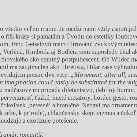
o všetko veľmi matne. Je medzi nami vždy aspoň jed
 o říši krásy si pamätám z Úvodu do estetiky loutko
jom, Irmu Geisslovú mám filtrovanú zvukovým tele
, Verléná, Rimbóda aj Bodléra som naposledy čítal 
rchovského ako smutný postpubescent. Od Wildea m
il ma zaujíma len ako libretista, Hilar zase výhradne
evidujem presne dve vety:
„Movement, after all, see
at imagination could easily be substituted for the vulg
 nadčasové mi pripadá diletantstvo, debilný humor,
perverznosť, ťažké, husté metafory, horúce gesto, roz
y, čokoľvek ‚netesné‘ a hraničné. Nebaví ma ornament
k sebe, k prírode), chlapčenský skepticizmus a čokoľ
dcudzuje a exotizuje potešenie.
Kramár, romantik