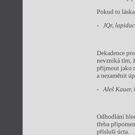
Pokud to láska
JQr, lapiduc
Dekadence pro
nevzniká tím, 
přijmout jako n
a nezaměnit úp
Aleš
Kauer, 
Odhodlání hled
třeba připomen
přísluší úcta.