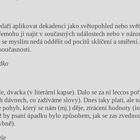
daří aplikovat dekadenci jako světopohled nebo svět
emohu ji najít v současných událostech nebo v názo
se myslím nedá oddělit od pocitů sklíčení a smíření.
současnosti.
dko
, dvacka (v literární kapse). Dalo se za ní leccos poř
h dávnech, co zažíváme slovy). Dnes taky platí, ale 
pohyb, který se nám (mj.) děje, ztrácení hodnoty (inf
 by psaní úpadku bylo způsobem, jak se zas zvedno
ybně).
zie