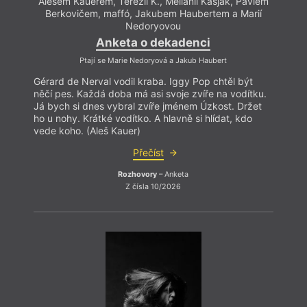
Alešem Kauerem, Terezií K., Mellanií Kašjak, Pavlem
Aleš
Berkovičem, maffó, Jakubem Haubertem a Marií
Ber
Nedoryovou
Anketa o dekadenci
Ptají se Marie Nedoryová a Jakub Haubert
Gérard de Nerval vodil kraba. Iggy Pop chtěl být
Gérar
něčí pes. Každá doba má asi svoje zvíře na vodítku.
něčí 
Já bych si dnes vybral zvíře jménem Úzkost. Držet
Já by
ho u nohy. Krátké vodítko. A hlavně si hlídat, kdo
ho u n
vede koho. (Aleš Kauer)
vede 
Přečíst
Rozhovory
– Anketa
Z čísla 10/2026