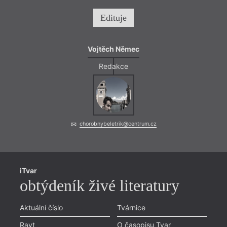
Edituje
Vojtěch Němec
Redakce
chorobnybeletrik@centrum.cz
iTvar
obtýdeník živé literatury
Aktuální číslo
Tvárnice
Ravt
O časopisu Tvar