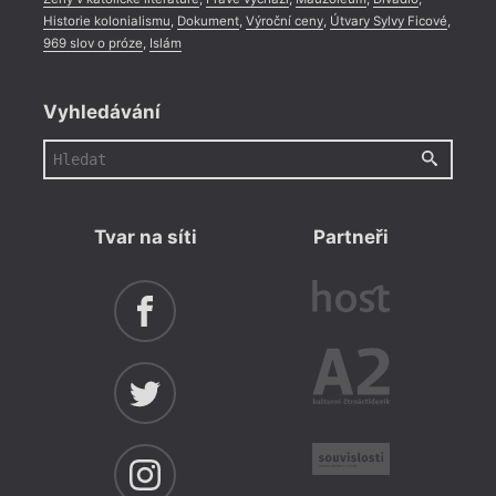
Historie kolonialismu
,
Dokument
,
Výroční ceny
,
Útvary Sylvy Ficové
,
969 slov o próze
,
Islám
Vyhledávání
Tvar na síti
Partneři