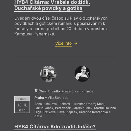
HYB4 Čítárna: Vrážela do židlí.
Duchařské povídky a gotika
Uvedení dvou čísel časopisu Plav o duchařských
povídkách a gotickém románu s pošilháváním k
fantasy a hororu proběhne 20. dubna v prostoru
Kampusu Hybernská.
Více info
Čtení, Divadlo, Koncert, Performance
Praha
– Vila Štvanice
= 2022 =
Anna Luňáková
,
Richard L. Kramár
,
Ondřej Macl
,
13. 4.
Jakub Vaněk
,
Petr Vaněk
,
Jaromír Lelek
,
Martin Doucha
,
17:30
Olga Srstková
,
Pavel Zajíček
,
Kateřina Konrádová
a
další
HYB4 Čítárna: Kdo zradil Jidáše?