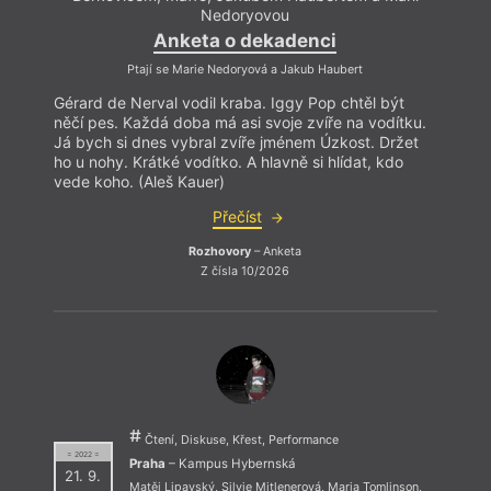
Nedoryovou
Anketa o dekadenci
Ptají se Marie Nedoryová a Jakub Haubert
Gérard de Nerval vodil kraba. Iggy Pop chtěl být
Gérar
něčí pes. Každá doba má asi svoje zvíře na vodítku.
něčí 
Já bych si dnes vybral zvíře jménem Úzkost. Držet
Já by
ho u nohy. Krátké vodítko. A hlavně si hlídat, kdo
ho u n
vede koho. (Aleš Kauer)
vede 
Přečíst
Rozhovory
– Anketa
Z čísla 10/2026
Čtení, Diskuse, Křest, Performance
= 2022 =
Praha
– Kampus Hybernská
21. 9.
Matěj Lipavský
,
Silvie Mitlenerová
,
Maria Tomlinson
,