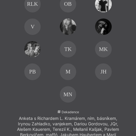
RLK
OB
V
TK
MK
PB
M
JH
MN
Dekadence
Anketa s Richardem L. Kramárem, ním, básníkem,
Ank
Irynou Zahladko, vanjekem, Dariou Gordovou, JQr,
Iryn
Alešem Kauerem, Terezií K., Mellanií Kašjak, Pavlem
Aleš
Berkovičem, maffó, Jakubem Haubertem a Marií
Ber