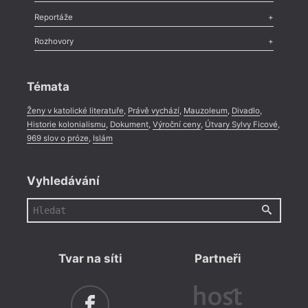
Recenze
,
Dvakrát
,
Horké párky
,
969 slov o próze
,
Reportáže
Méně slov o próze
,
Celá rubrika
Literární zítřky
,
Reportáž
,
Literární život
,
Divadlo
,
Kritický ohlas
,
Rozhovory
Celá rubrika
Rozhovor
,
Anketa
,
Celá rubrika
Témata
Ženy v katolické literatuře
,
Právě vychází
,
Mauzoleum
,
Divadlo
,
Historie kolonialismu
,
Dokument
,
Výroční ceny
,
Útvary Sylvy Ficové
,
969 slov o próze
,
Islám
Vyhledávání
Tvar na síti
Partneři