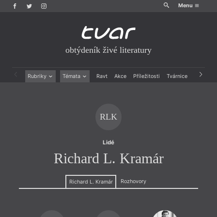
Menu
obtýdeník živé literatury
Rubriky
Témata
Ravt
Akce
Příležitosti
Tvárnice
Archiv
Beletrie
Ženy v katolické literatuře
Drobná publicistika
Právě vychází
Esejistika
Mauzoleum
RLK
Recenze a reflexe
Divadlo
Reportáže
Historie kolonialismu
Rozhovory
Dokument
Lidé
Výroční ceny
Richard L. Kramár
Rozhovory
Richard L. Kramár