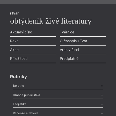
iTvar
obtýdeník živé literatury
Aktuální číslo
Tvárnice
Ravt
O časopisu Tvar
Akce
Archiv čísel
Příležitosti
Předplatné
Rubriky
Beletrie
Poezie
,
Próza
,
Dokumenty
,
Drama
,
Celá rubrika
Drobná publicistika
Odlesk
,
Zasláno
,
Nezařazené
,
Novinky v Tvaru
,
Slovo
,
Výročí
,
Esejistika
Nekrolog
,
Glosa
,
Sloupek
,
Pozvánka
,
Literární soutěž
,
Komentář
,
Celá rubrika
Esej
,
Pádlo
,
Úvaha
,
Texty
,
Studie
,
Celá rubrika
Recenze a reflexe