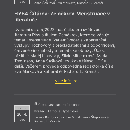
19:00
Anna Šašková
,
Eva Marková
,
Richard L. Kramár
HYB4 Čítárna: Zeměkrev. Menstruace v
literatuře
Uvedení čísla 5/2022 měsíčníku pro světovou
literaturu Plav s titulem Zeměkrev, které se věnuje
tématu menstruace. Varietní večer s kabaretními
výstupy, rozhovory s překladatelkami a odbornicemi,
červené víno, jahody a tematické obrazy. Účast
přislíbili: Matěj Lipavský, Silvie Mitlenerová, Maria
Tomlinson, Anna Šašková, zvukové těleso ÚDK a
další. Večerem provede odpovědná redaktorka čísla
Eva Marková a kabaretiér Richard L. Kramár.
Více info
Čtení, Diskuse, Performance
= 2022 =
Praha
– Kampus Hybernská
20. 4.
Tereza Bambušková
,
Jan Musil
,
Lenka Štěpánková
,
19:00
Richard L. Kramár