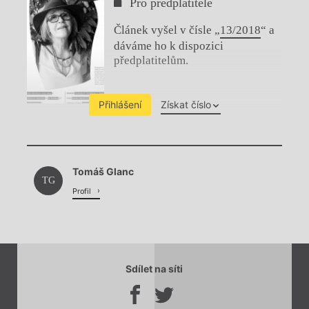
Pro předplatitele
Článek vyšel v čísle „
13/2018
“ a
dáváme ho k dispozici
předplatitelům.
Přihlášení
Získat číslo
Chviličku.
Tomáš Glanc
Načítá se.
TG
Profil
Sdílet na síti