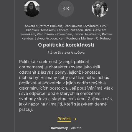
KK
Anketa s Petrem Bílekem, Stanislavem Komárkem, Evou
Klíčovou, Tomášem Glancem, Zuzanou Uhdí, Alexejem
Sevrukem, Vladimírem Petkevičem, Irenou Douskovou, Roman
Kandou, Sylvou Ficovou, Karlí Koubou a Martinem C. Putnou
O politické korektnosti
Ptá se Svatava Antošová
Politická korektnost (z angl. political
correctness) je charakterizována jako úsilí
odstranit z jazyka pojmy, jejichž konotace
mohou být vnímány coby urážlivé nebo mohou
posilovat utlačovatele v jejich nadřazených a
diskriminujících postojích. Její používání má však
i své odpůrce, podle kterých je ohrožením
svobody slova a skrytou cenzurou. Zajímalo nás,
jaký názor na ni mají ti, kteří s jazykem denně
pracují.
Přečíst
Rozhovory
– Anketa