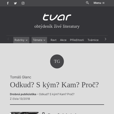
Menu
obtýdeník živé literatury
Rubriky
Témata
Ravt
Akce
Příležitosti
Tvárnice
Archiv
Beletrie
Ženy v katolické literatuře
Drobná publicistika
Právě vychází
Esejistika
Mauzoleum
TG
Recenze a reflexe
Divadlo
Reportáže
Historie kolonialismu
Rozhovory
Dokument
Tomáš Glanc
Výroční ceny
Odkud? S kým? Kam? Proč?
Drobná publicistika
– Odkud? S kým? Kam? Proč?
Z čísla 13/2018