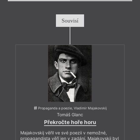
Souvisí
Propaganda a poezie, Vladimir Majakovskij
Tomáš Glanc
Překročte hoře horu
Majakovskij věřil ve své poezii v nemožné,
propagandista věří jen v zadání. Majakovskij byl