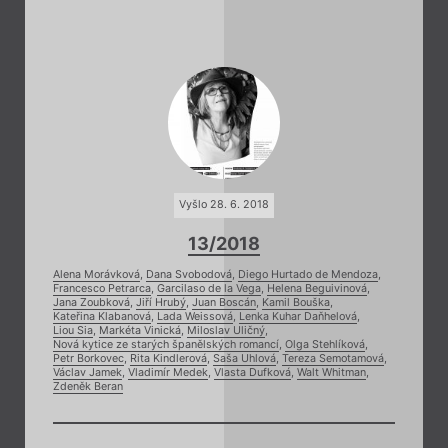
Vyšlo 28. 6. 2018
13/2018
Alena Morávková
,
Dana Svobodová
,
Diego Hurtado de Mendoza
,
Francesco Petrarca
,
Garcilaso de la Vega
,
Helena Beguivinová
,
Jana Zoubková
,
Jiří Hrubý
,
Juan Boscán
,
Kamil Bouška
,
Kateřina Klabanová
,
Lada Weissová
,
Lenka Kuhar Daňhelová
,
Liou Sia
,
Markéta Vinická
,
Miloslav Uličný
,
Nová kytice ze starých španělských romancí
,
Olga Stehlíková
,
Petr Borkovec
,
Rita Kindlerová
,
Saša Uhlová
,
Tereza Semotamová
,
Václav Jamek
,
Vladimír Medek
,
Vlasta Dufková
,
Walt Whitman
,
Zdeněk Beran