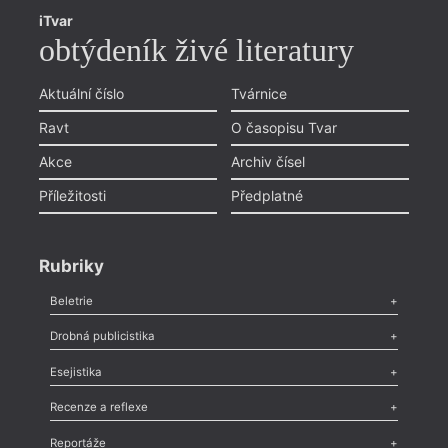
iTvar
obtýdeník živé literatury
Aktuální číslo
Tvárnice
Ravt
O časopisu Tvar
Akce
Archiv čísel
Příležitosti
Předplatné
Rubriky
Beletrie
Poezie
,
Próza
,
Dokumenty
,
Drama
,
Celá rubrika
Drobná publicistika
Odlesk
,
Zasláno
,
Nezařazené
,
Novinky v Tvaru
,
Slovo
,
Výročí
,
Esejistika
Nekrolog
,
Glosa
,
Sloupek
,
Pozvánka
,
Literární soutěž
,
Komentář
,
Celá rubrika
Esej
,
Pádlo
,
Úvaha
,
Texty
,
Studie
,
Celá rubrika
Recenze a reflexe
Recenze
,
Dvakrát
,
Horké párky
,
969 slov o próze
,
Reportáže