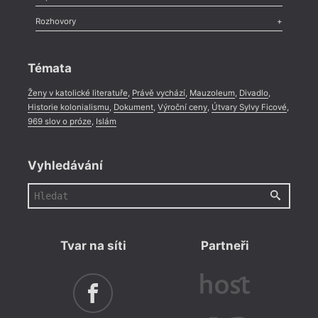
Méně slov o próze
,
Celá rubrika
Literární zítřky
,
Reportáž
,
Literární život
,
Divadlo
,
Kritický ohlas
,
Rozhovory
Celá rubrika
Rozhovor
,
Anketa
,
Celá rubrika
Témata
Ženy v katolické literatuře
,
Právě vychází
,
Mauzoleum
,
Divadlo
,
Historie kolonialismu
,
Dokument
,
Výroční ceny
,
Útvary Sylvy Ficové
,
969 slov o próze
,
Islám
Vyhledávání
Tvar na síti
Partneři