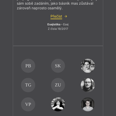
sám sobě zadáním, jako básník mas zůstával
zároveň naprosto osamělý.
Přečíst
Esejistika
– Esej
Z čísla 19/2017
PB
SK
TG
ZU
VP