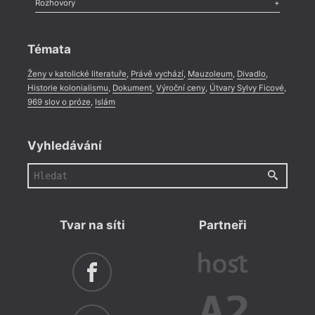
Rozhovory
Celá rubrika
Rozhovor
,
Anketa
,
Celá rubrika
Témata
Ženy v katolické literatuře
,
Právě vychází
,
Mauzoleum
,
Divadlo
,
Historie kolonialismu
,
Dokument
,
Výroční ceny
,
Útvary Sylvy Ficové
,
969 slov o próze
,
Islám
Vyhledávání
Tvar na síti
Partneři