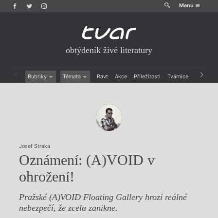
Menu
obtýdeník živé literatury
Rubriky
Témata
Ravt
Akce
Příležitosti
Tvárnice
Archiv
Beletrie
Ženy v katolické literatuře
Drobná publicistika
Právě vychází
Esejistika
Mauzoleum
Recenze a reflexe
Divadlo
Reportáže
Historie kolonialismu
Rozhovory
Dokument
Josef Straka
Výroční ceny
Oznámení: (A)VOID v
ohrožení!
Pražské (A)VOID Floating Gallery hrozí reálné
nebezpečí, že zcela zanikne.