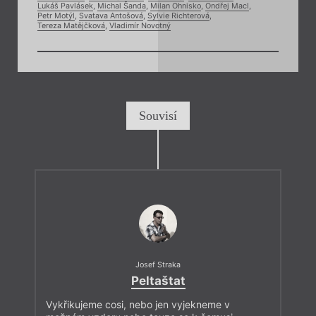
Lukáš Pavlásek
,
Michal Šanda
,
Milan Ohnisko
,
Ondřej Macl
,
Petr Motýl
,
Svatava Antošová
,
Sylvie Richterová
,
Tereza Matějčková
,
Vladimír Novotný
Souvisí
Josef Straka
Peltaštat
Vykřikujeme cosi, nebo jen vyjekneme v