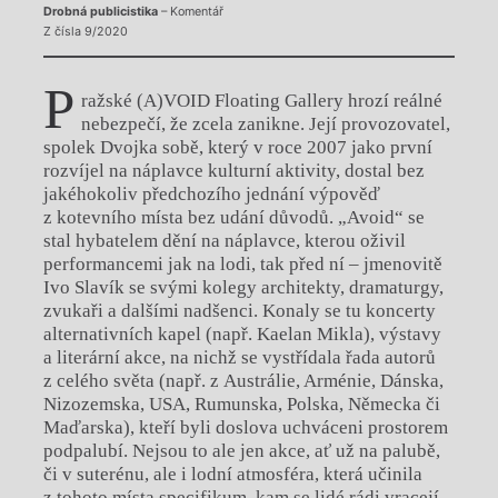
Drobná publicistika
– Komentář
Z čísla 9/2020
P
ražské (A)VOID Floating Gallery hrozí reálné
nebezpečí, že zcela zanikne. Její provozovatel,
spolek Dvojka sobě, který v roce 2007 jako první
rozvíjel na náplavce kulturní aktivity, dostal bez
jakéhokoliv předchozího jednání výpověď
z kotevního místa bez udání důvodů. „Avoid“ se
stal hybatelem dění na náplavce, kterou oživil
performancemi jak na lodi, tak před ní – jmenovitě
Ivo Slavík se svými kolegy architekty, dramaturgy,
zvukaři a dalšími nadšenci. Konaly se tu koncerty
alternativních kapel (např. Kaelan Mikla), výstavy
a literární akce, na nichž se vystřídala řada autorů
z celého světa (např. z Austrálie, Arménie, Dánska,
Nizozemska, USA, Rumunska, Polska, Německa či
Maďarska), kteří byli doslova uchváceni prostorem
podpalubí. Nejsou to ale jen akce, ať už na palubě,
či v suterénu, ale i lodní atmosféra, která učinila
z tohoto místa specifikum, kam se lidé rádi vracejí,