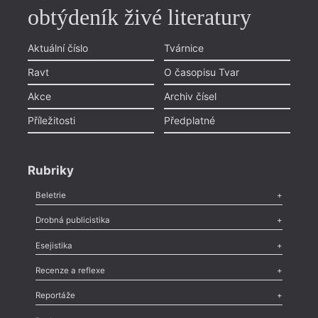
obtýdeník živé literatury
Aktuální číslo
Tvárnice
Ravt
O časopisu Tvar
Akce
Archiv čísel
Příležitosti
Předplatné
Rubriky
Beletrie
Poezie
,
Próza
,
Dokumenty
,
Drama
,
Celá rubrika
Drobná publicistika
Odlesk
,
Zasláno
,
Nezařazené
,
Novinky v Tvaru
,
Slovo
,
Výročí
,
Esejistika
Nekrolog
,
Glosa
,
Sloupek
,
Pozvánka
,
Literární soutěž
,
Komentář
,
Celá rubrika
Esej
,
Pádlo
,
Úvaha
,
Texty
,
Studie
,
Celá rubrika
Recenze a reflexe
Recenze
,
Dvakrát
,
Horké párky
,
969 slov o próze
,
Reportáže
Méně slov o próze
,
Celá rubrika
Literární zítřky
,
Reportáž
,
Literární život
,
Divadlo
,
Kritický ohlas
,