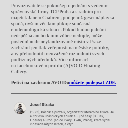
Provozovatelé se pokoušejí o jednání s vedením
správcovské firmy TCP Praha a s radním pro
majetek Janem Chabrem, pod jehož gesci náplavka
spadá, ovšem věc komplikuje současná
epidemiologická situace. Pokud budou jednání
neúspěšná anebo k nim vůbec nedojde, může
poslední nedisneylandizované místo v Praze
zachránit jen tlak veřejnosti na městské politiky,
aby přehodnotili neuvážené rozhodnutí svých
podřízených úředníků. Více informací
na facebookovém profilu (A)VOID Floating
Gallery.
Petici na záchranu AVOIDu
můžete podepsat ZDE.
Chviličku.
Josef Straka
Načítá se.
(1972), básník a prozaik, organizátor literárního života. Je
autor dvou básnických sbírek a… jiné časy (G Tisk,
Liberec) a Proč. (edice Tvary, TVAR, Praha), které vydal
v devadesátých letech, a čtyř ...