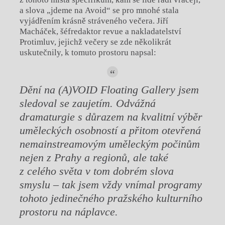
a slova „jdeme na Avoid“ se pro mnohé stala
vyjádřením krásně stráveného večera. Jiří
Macháček, šéfredaktor revue a nakladatelství
Protimluv, jejichž večery se zde několikrát
uskutečnily, k tomuto prostoru napsal:
D
ě
ní na (A)VOID Floating Gallery jsem
sledo
val se zaujetím. Odvážná
dramaturgie s d
ů
razem
na kvalitní výb
ě
r
um
ě
leckých osobností a p
ř
itom
otev
ř
ená
nemainstreamovým um
ě
leckým po
č
in
ů
m
nejen z Prahy a region
ů
, ale také
z celého
sv
ě
ta v tom dobrém slova
smyslu – tak jsem vždy vnímal programy
tohoto jedine
č
ného pražského
kulturního
prostoru na náplavce.