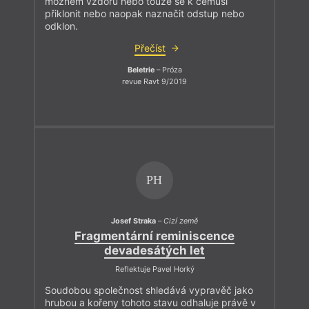
možném vzdoru nebo touze se k čemusi
přiklonit nebo naopak naznačit odstup nebo
odklon.
Přečíst
Beletrie
– Próza
revue Ravt 9/2019
PH
Josef Straka
–
Cizí země
Fragmentární reminiscence
devadesátých let
Reflektuje Pavel Horký
Soudobou společnost shledává vypravěč jako
hrubou a kořeny tohoto stavu odhaluje právě v