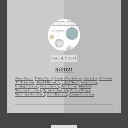
Vyšlo 4. 2. 2021
3/2021
Adam Borzič
,
Dániel Varró
,
Daniela Vodáčková
,
Jan Sokol
,
Jiří Pehe
,
Jiří Trávníček
,
Josef Mlejnek jr.
,
Lukáš Senft
,
Milan Uhde
,
Ondřej Slačálek
,
Péter Závada
,
Petr Pithart
,
Petr Uhl
,
Svatava Antošová
,
Sylvie Richterová
,
Virgilio Piñera
,
Vladimíra Dvořáková
,
Zofia Bałdyga
,
Zuzana Husárová