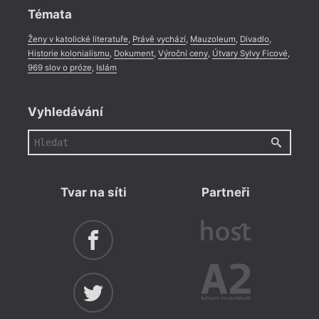
Témata
Ženy v katolické literatuře
,
Právě vychází
,
Mauzoleum
,
Divadlo
,
Historie kolonialismu
,
Dokument
,
Výroční ceny
,
Útvary Sylvy Ficové
,
969 slov o próze
,
Islám
Vyhledávání
Tvar na síti
Partneři