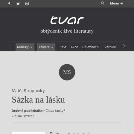
Menu
obtýdeník živé literatury
Rubriky
Témata
Ravt
Akce
Příležitosti
Tvárnice
Archiv
Beletrie
Ženy v katolické literatuře
Drobná publicistika
Právě vychází
Esejistika
Mauzoleum
MS
Recenze a reflexe
Divadlo
Reportáže
Historie kolonialismu
Rozhovory
Dokument
Matěj Stropnický
Výroční ceny
Sázka na lásku
Drobná publicistika
– Zleva tanky?
Z čísla 3/2021