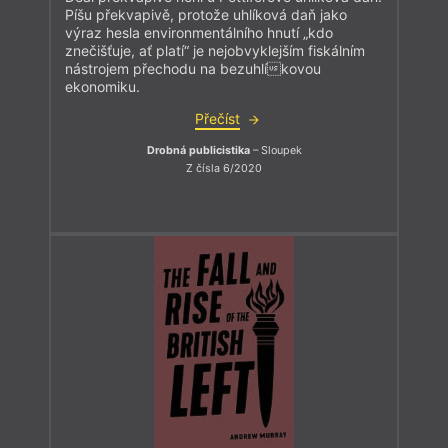
Píšu překvapivě, protože uhlíková daň jako
výraz hesla environmentálního hnutí „kdo
znečišťuje, ať platí“ je nejobvyklejším fiskálním
nástrojem přechodu na bezuhlíkovou
ekonomiku.
Přečíst
Drobná publicistika
– Sloupek
Z čísla 6/2020