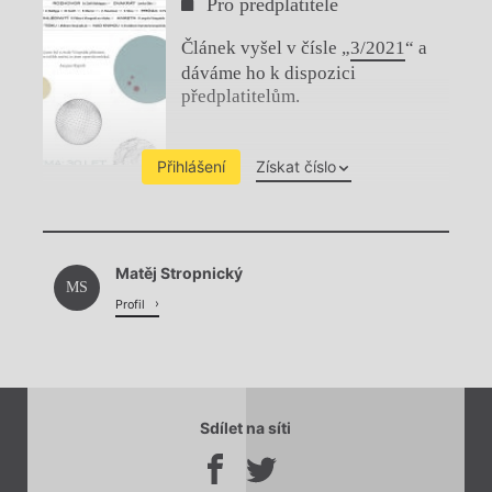
Pro předplatitele
Článek vyšel v čísle „
3/2021
“ a
dáváme ho k dispozici
předplatitelům.
Přihlášení
Získat číslo
Chviličku.
Matěj Stropnický
Načítá se.
MS
Profil
Sdílet na síti