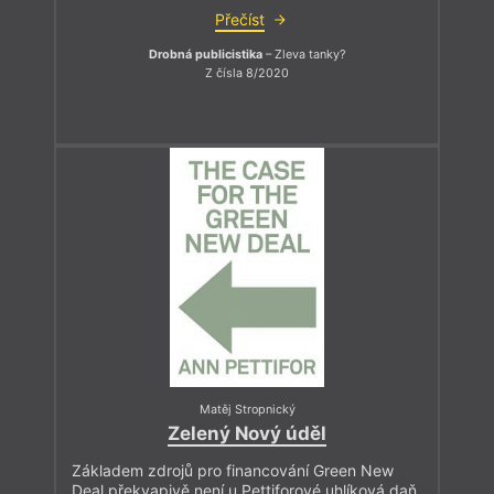
Přečíst
Drobná publicistika
– Zleva tanky?
Z čísla 8/2020
Matěj Stropnický
Zelený Nový úděl
Základem zdrojů pro financování Green New
Deal překvapivě není u Pettiforové uhlíková daň.