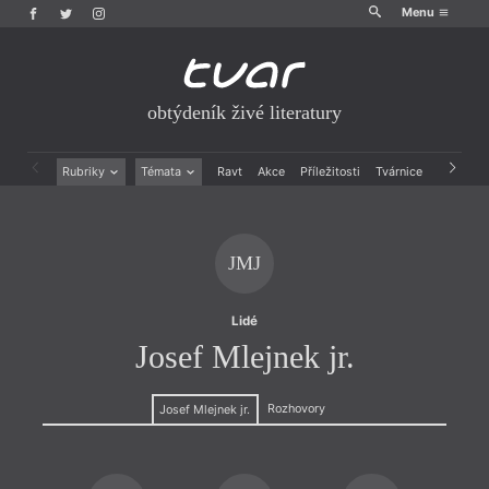
Menu
obtýdeník živé literatury
Rubriky
Témata
Ravt
Akce
Příležitosti
Tvárnice
Archiv
Beletrie
Ženy v katolické literatuře
Drobná publicistika
Právě vychází
Esejistika
Mauzoleum
JMJ
Recenze a reflexe
Divadlo
Reportáže
Historie kolonialismu
Rozhovory
Dokument
Lidé
Výroční ceny
Josef Mlejnek jr.
Rozhovory
Josef Mlejnek jr.