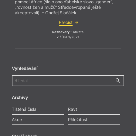
pomoci Africe (šlo o ono ďábelské slovo „gender“,
pomoc
„rovnost žen a mužů“ Středoevropané ještě
„rovn
akceptovali). – Ondřej Slačálek
akcep
Přečíst
Rozhovory
– Anketa
Z čísla 3/2021
Vyhledávání
Archivy
Tištěná čísla
Ravt
Akce
Příležitosti