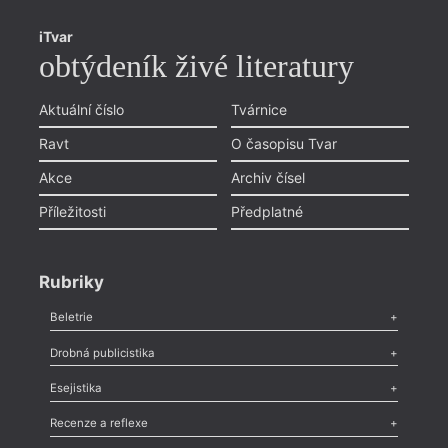
iTvar
obtýdeník živé literatury
Aktuální číslo
Tvárnice
Ravt
O časopisu Tvar
Akce
Archiv čísel
Příležitosti
Předplatné
Rubriky
Beletrie
Poezie
,
Próza
,
Dokumenty
,
Drama
,
Celá rubrika
Drobná publicistika
Odlesk
,
Zasláno
,
Nezařazené
,
Novinky v Tvaru
,
Slovo
,
Výročí
,
Esejistika
Nekrolog
,
Glosa
,
Sloupek
,
Pozvánka
,
Literární soutěž
,
Komentář
,
Celá rubrika
Esej
,
Pádlo
,
Úvaha
,
Texty
,
Studie
,
Celá rubrika
Recenze a reflexe