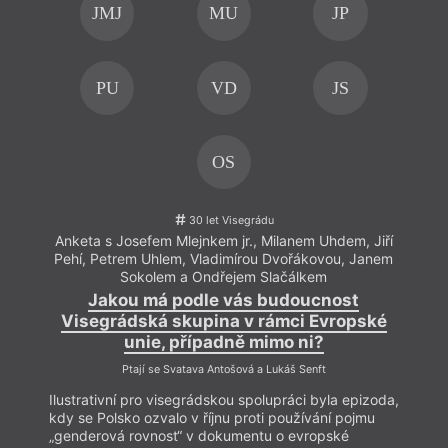
JMJ
MU
JP
PU
VD
JS
OS
30 let Visegrádu
Anketa s Josefem Mlejnkem jr., Milanem Uhdem, Jiří
Anke
Pehí, Petrem Uhlem, Vladimírou Dvořákovou, Janem
Pehí
Sokolem a Ondřejem Slačálkem
Jakou má podle vás budoucnost
Visegrádská skupina v rámci Evropské
Vi
unie, případně mimo ni?
Ptají se Svatava Antošová a Lukáš Senft
Ilustrativní pro visegrádskou spolupráci byla epizoda,
Ilustr
kdy se Polsko ozvalo v říjnu proti používání pojmu
kdy s
„genderová rovnost“ v dokumentu o evropské
„gend