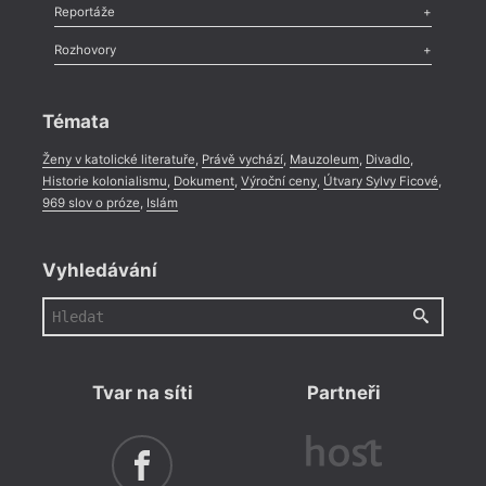
Recenze
,
Dvakrát
,
Horké párky
,
969 slov o próze
,
Reportáže
Méně slov o próze
,
Celá rubrika
Literární zítřky
,
Reportáž
,
Literární život
,
Divadlo
,
Kritický ohlas
,
Rozhovory
Celá rubrika
Rozhovor
,
Anketa
,
Celá rubrika
Témata
Ženy v katolické literatuře
,
Právě vychází
,
Mauzoleum
,
Divadlo
,
Historie kolonialismu
,
Dokument
,
Výroční ceny
,
Útvary Sylvy Ficové
,
969 slov o próze
,
Islám
Vyhledávání
Tvar na síti
Partneři