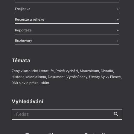
Odlesk
,
Zasláno
,
Nezařazené
,
Novinky v Tvaru
,
Slovo
,
Výročí
,
Esejistika
Nekrolog
,
Glosa
,
Sloupek
,
Pozvánka
,
Literární soutěž
,
Komentář
,
Celá rubrika
Esej
,
Pádlo
,
Úvaha
,
Texty
,
Studie
,
Celá rubrika
Recenze a reflexe
Recenze
,
Dvakrát
,
Horké párky
,
969 slov o próze
,
Reportáže
Méně slov o próze
,
Celá rubrika
Literární zítřky
,
Reportáž
,
Literární život
,
Divadlo
,
Kritický ohlas
,
Rozhovory
Celá rubrika
Rozhovor
,
Anketa
,
Celá rubrika
Témata
Ženy v katolické literatuře
,
Právě vychází
,
Mauzoleum
,
Divadlo
,
Historie kolonialismu
,
Dokument
,
Výroční ceny
,
Útvary Sylvy Ficové
,
969 slov o próze
,
Islám
Vyhledávání