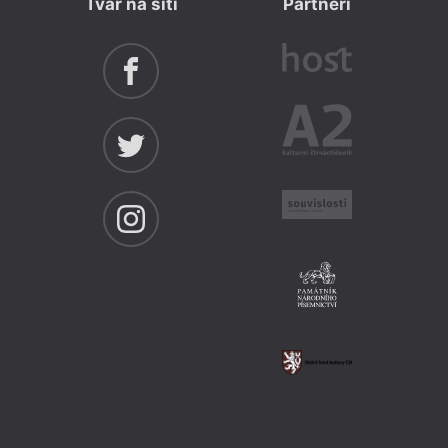
Tvar na síti
Partneři