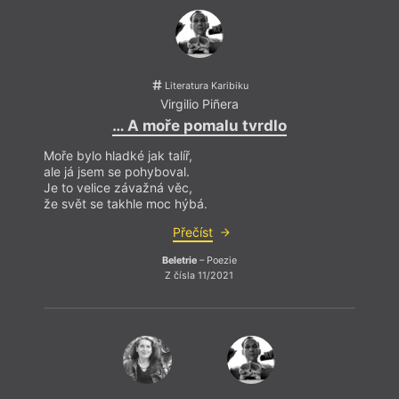
dramatik, básník, povídkář a esejista. Od roku 1971
až do své smrti byl Piñera izolován komunistickým
režimem. Byl známý svojí radikální kritikou
komunistického režimu, kterému byla trnem v oku i
jeho homosexualita. Reinaldo Arenas, jeho přítel,
vypráví o Piñerovi ve svých pamětech
Než se setmí
.
Literatura Karibiku
Piñera byl autorem řady básnických, prozaických i
Virgilio Piñera
dramatických textů. Česky vyšel výbor z jeho
… A moře pomalu tvrdlo
povídek
Studené povídky
(2005) v překladu Petra
Zavadila.
Moře bylo hladké jak talíř,
Moře b
ale já jsem se pohyboval.
ale j
Je to velice závažná věc,
Je to
že svět se takhle moc hýbá.
že sv
Přečíst
Beletrie
– Poezie
Z čísla 11/2021