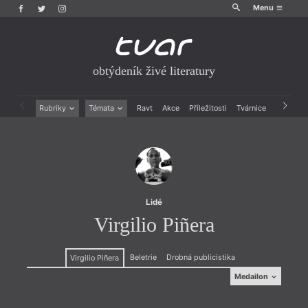
Menu
obtýdeník živé literatury
Rubriky
Témata
Ravt
Akce
Příležitosti
Tvárnice
Archiv
Beletrie
Ženy v katolické literatuře
Drobná publicistika
Právě vychází
Esejistika
Mauzoleum
Recenze a reflexe
Divadlo
Reportáže
Historie kolonialismu
Rozhovory
Dokument
Lidé
Výroční ceny
Virgilio Piñera
Beletrie
Drobná publicistika
Virgilio Piñera
Medailon
Medailon
(1912–1979), významný kubánský spisovatel,