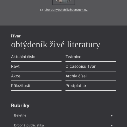
chorobnybeletrik@centrum.cz
iTvar
obtýdeník živé literatury
Aktuální číslo
Tvárnice
Ravt
O časopisu Tvar
Akce
Archiv čísel
Příležitosti
Předplatné
Rubriky
Beletrie
Poezie
,
Próza
,
Dokumenty
,
Drama
,
Celá rubrika
Drobná publicistika