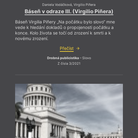
Daniela Vodáčková
,
Virgilio Piñera
Báseň v odraze III. (Virgilio Piñera)
Báseň Virgilia Piñery „Na počátku bylo slovo“ mne
vede k hledání dokladů o propojenosti počátku a
konce. Kolo života se točí od zrození k smrti a k
novému zrození.
Reina
Přečíst
Drobná publicistika
– Slovo
Z čísla 3/2021
Za