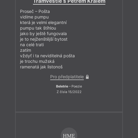
Tramvestie s Petrem Králem
Proseč – Pošta
vidíme pumpu
která je velmi elegantní
pumpu tak štíhlou
jako by ještě fungovala
je to nejženštější bytost
na celé trati
zatím
vždyť i ta neviditelná pošta
je trochu mužská
ramenatá jak listonoš
Pro předplatitele
Beletrie
– Poezie
Z čísla 15/2022
HME