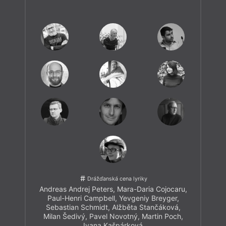
Drážďanská cena lyriky
Andreas Andrej Peters
,
Mara-Daria Cojocaru
,
Paul-Henri Campbell
,
Yevgeniy Breyger
,
Sebastian Schmidt
,
Alžběta Stančáková
,
Milan Šedivý
,
Pavel Novotný
,
Martin Poch
,
Ivana Kašpárková