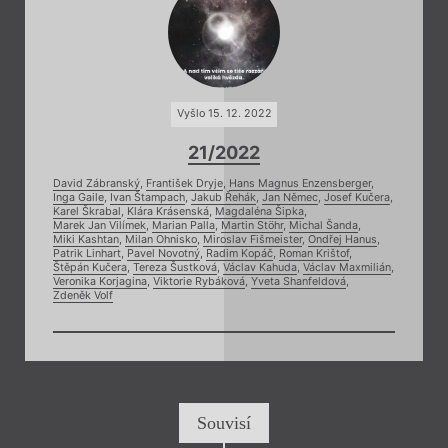
Vyšlo 15. 12. 2022
21/2022
David Zábranský
,
František Dryje
,
Hans Magnus Enzensberger
,
Inga Gaile
,
Ivan Štampach
,
Jakub Řehák
,
Jan Němec
,
Josef Kučera
,
Karel Škrabal
,
Klára Krásenská
,
Magdaléna Šipka
,
Marek Jan Vilímek
,
Marian Palla
,
Martin Stöhr
,
Michal Šanda
,
Miki Kashtan
,
Milan Ohnisko
,
Miroslav Fišmeister
,
Ondřej Hanus
,
Patrik Linhart
,
Pavel Novotný
,
Radim Kopáč
,
Roman Krištof
,
Štěpán Kučera
,
Tereza Šustková
,
Václav Kahuda
,
Václav Maxmilián
,
Veronika Korjagina
,
Viktorie Rybáková
,
Yveta Shanfeldová
,
Zdeněk Volf
Souvisí