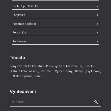
Poezie
,
Próza
,
Dokumenty
,
Drama
,
Celá rubrika
Drobná publicistika
Odlesk
,
Zasláno
,
Nezařazené
,
Novinky v Tvaru
,
Slovo
,
Výročí
,
Esejistika
Nekrolog
,
Glosa
,
Sloupek
,
Pozvánka
,
Literární soutěž
,
Komentář
,
Celá rubrika
Esej
,
Pádlo
,
Úvaha
,
Texty
,
Studie
,
Celá rubrika
Recenze a reflexe
Recenze
,
Dvakrát
,
Horké párky
,
969 slov o próze
,
Reportáže
Méně slov o próze
,
Celá rubrika
Literární zítřky
,
Reportáž
,
Literární život
,
Divadlo
,
Kritický ohlas
,
Rozhovory
Celá rubrika
Rozhovor
,
Anketa
,
Celá rubrika
Témata
Ženy v katolické literatuře
,
Právě vychází
,
Mauzoleum
,
Divadlo
,
Historie kolonialismu
,
Dokument
,
Výroční ceny
,
Útvary Sylvy Ficové
,
969 slov o próze
,
Islám
Vyhledávání