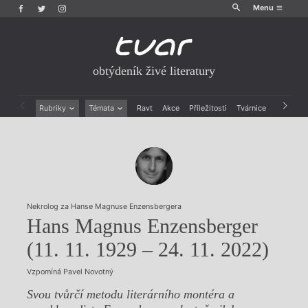
Menu
obtýdeník živé literatury
Rubriky
Témata
Ravt
Akce
Příležitosti
Tvárnice
Archiv
Beletrie
Ženy v katolické literatuře
Drobná publicistika
Právě vychází
Esejistika
Mauzoleum
Recenze a reflexe
Divadlo
Reportáže
Historie kolonialismu
Rozhovory
Dokument
Nekrolog za Hanse Magnuse Enzensbergera
Výroční ceny
Hans Magnus Enzensberger
(11. 11. 1929 – 24. 11. 2022)
Vzpomíná Pavel Novotný
Svou tvůrčí metodu literárního montéra a