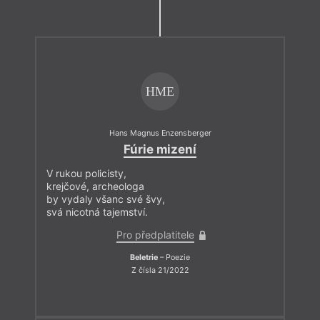
HME
Hans Magnus Enzensberger
Fúrie mizení
V rukou policisty,
krejčové, archeologa
by vydaly všanc své švy,
svá nicotná tajemství.
Pro předplatitele
Beletrie
– Poezie
Z čísla 21/2022