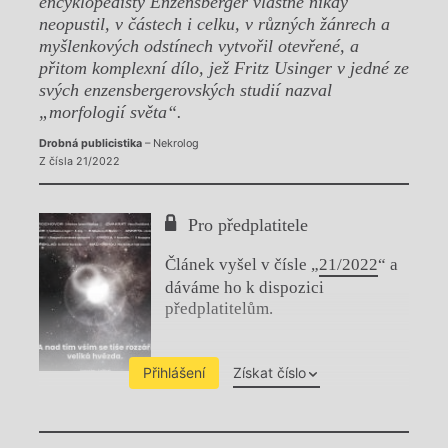
encyklopedisty Enzensberger vlastně nikdy
neopustil, v částech i celku, v různých žánrech a
myšlenkových odstínech vytvořil otevřené, a
přitom komplexní dílo, jež Fritz Usinger v jedné ze
svých enzensbergerovských studií nazval
„morfologií světa“.
Drobná publicistika
– Nekrolog
Z čísla 21/2022
Pro předplatitele
Článek vyšel v čísle „
21/2022
“ a
dáváme ho k dispozici
předplatitelům.
Přihlášení
Získat číslo
Chviličku.