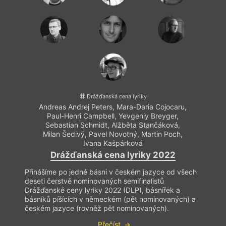
Drážďanská cena lyriky
Andreas Andrej Peters
,
Mara-Daria Cojocaru
,
Paul-Henri Campbell
,
Yevgeniy Breyger
,
Sebastian Schmidt
,
Alžběta Stančáková
,
Milan Šedivý
,
Pavel Novotný
,
Martin Poch
,
Ivana Kašpárková
Drážďanská cena lyriky 2022
Přinášíme po jedné básni v českém jazyce od všech
deseti čerstvě nominovaných semifinalistů
Drážďanské ceny lyriky 2022 (DLP), básnířek a
básníků píšících v německém (pět nominovaných) a
českém jazyce (rovněž pět nominovaných).
Přečíst