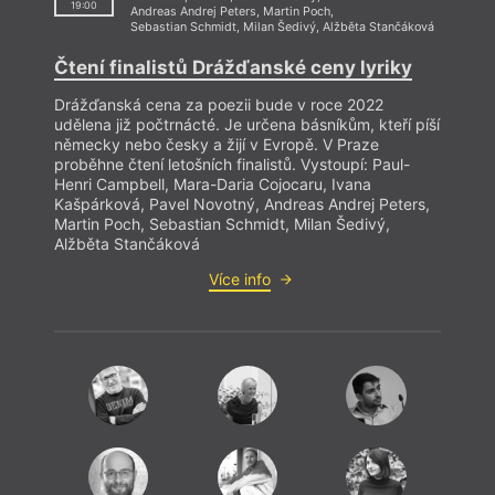
19:00
Andreas Andrej Peters
,
Martin Poch
,
P
Sebastian Schmidt
,
Milan Šedivý
,
Alžběta Stančáková
Čtení finalistů Drážďanské ceny lyriky
Recen
Drážďanská cena za poezii bude v roce 2022
udělena již počtrnácté. Je určena básníkům, kteří píší
německy nebo česky a žijí v Evropě. V Praze
proběhne čtení letošních finalistů. Vystoupí: Paul-
Henri Campbell, Mara-Daria Cojocaru, Ivana
Kašpárková, Pavel Novotný, Andreas Andrej Peters,
Martin Poch, Sebastian Schmidt, Milan Šedivý,
Alžběta Stančáková
I
Více info
Refle
P
Rec