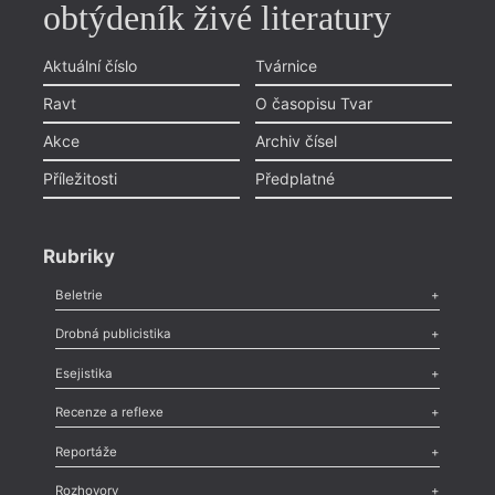
obtýdeník živé literatury
Aktuální číslo
Tvárnice
Ravt
O časopisu Tvar
Akce
Archiv čísel
Příležitosti
Předplatné
Rubriky
Beletrie
Poezie
,
Próza
,
Dokumenty
,
Drama
,
Celá rubrika
Drobná publicistika
Odlesk
,
Zasláno
,
Nezařazené
,
Novinky v Tvaru
,
Slovo
,
Výročí
,
Esejistika
Nekrolog
,
Glosa
,
Sloupek
,
Pozvánka
,
Literární soutěž
,
Komentář
,
Celá rubrika
Esej
,
Pádlo
,
Úvaha
,
Texty
,
Studie
,
Celá rubrika
Recenze a reflexe
Recenze
,
Dvakrát
,
Horké párky
,
969 slov o próze
,
Reportáže
Méně slov o próze
,
Celá rubrika
Literární zítřky
,
Reportáž
,
Literární život
,
Divadlo
,
Kritický ohlas
,
Rozhovory