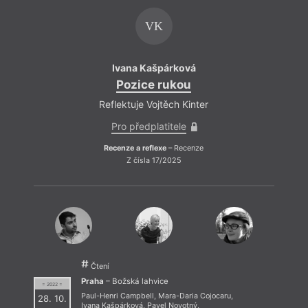
Vniveč
(2018). Její nejnovější sbírka
Numeri
vyšla r.
2020. Její texty se objevily v několika básnických
VK
sbornících, mj. ve výběrové ročence
Nejlepší česk
é
básně 2019
. Dále publikovala v různých literárních
časopisech (
Tvar, Host, Weles
ad.) a na kulturně
zaměřených webech, ukázky z její tvorby vyšly také
Ivana Kašpárková
I
v Polsku a na Slovensku. Žije v Opavě.
Pozice rukou
Reflektuje Vojtěch Kinter
Refl
Pro předplatitele
P
Recenze a reflexe
– Recenze
Rec
Z čísla 17/2025
I
Čtení
Praha
– Božská lahvice
= 2022 =
Paul-Henri Campbell
,
Mara-Daria Cojocaru
,
28. 10.
R
Ivana Kašpárková
,
Pavel Novotný
,