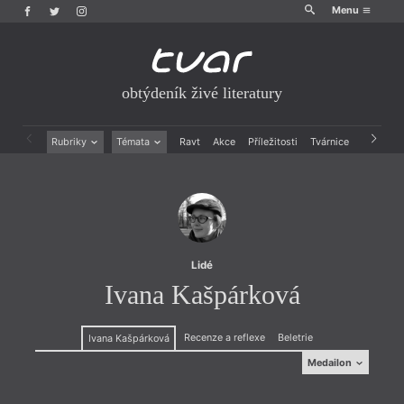
Menu
obtýdeník živé literatury
Rubriky
Témata
Ravt
Akce
Příležitosti
Tvárnice
Archiv
Beletrie
Ženy v katolické literatuře
Drobná publicistika
Právě vychází
Esejistika
Mauzoleum
Recenze a reflexe
Divadlo
Reportáže
Historie kolonialismu
Rozhovory
Dokument
Lidé
Výroční ceny
Ivana Kašpárková
Recenze a reflexe
Beletrie
Ivana Kašpárková
Medailon
Medailon
(1983, Hodonín), básnířka, debutovala sbírkou