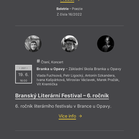
Beletrie
– Poezie
Z čísla 16/2022
Čtení, Koncert
Branka u Opavy
– Základní škola Branka u Opavy
= 2021 =
19. 6.
Vlada Fuchsová
,
Petr Ligocký
,
Antonín Szkandera
,
Ivana Kašpárková
,
Miroslav Václavek
,
Marek Pražák
,
16:00
Vít Kremlička
Branský Literární Festival – 6. ročník
6. ročník literárního festivalu v Brance u Opavy.
Více info