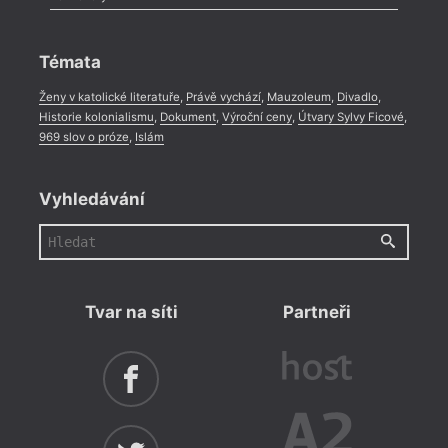
Celá rubrika
Rozhovor
,
Anketa
,
Celá rubrika
Témata
Ženy v katolické literatuře
,
Právě vychází
,
Mauzoleum
,
Divadlo
,
Historie kolonialismu
,
Dokument
,
Výroční ceny
,
Útvary Sylvy Ficové
,
969 slov o próze
,
Islám
Vyhledávání
Tvar na síti
Partneři