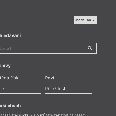
Medailon
hledávání
chivy
těná čísla
Ravt
ce
Příležitosti
arší obsah
 obsah starší roku 2015 můžete zapátrat na našem