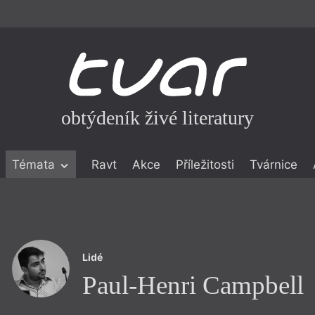
obtýdeník živé literatury
Témata
Ravt
Akce
Příležitosti
Tvárnice
ické literatuře
icistika
zí
Lidé
eflexe
Paul-Henri Campbell
onialismu