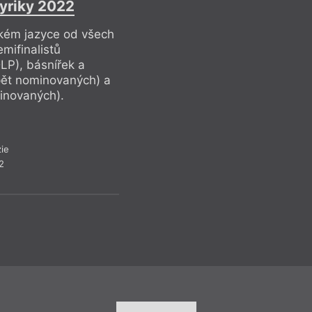
yriky 2022
ském jazyce od všech
mifinalistů
LP), básnířek a
pět nominovaných) a
inovaných).
ie
2