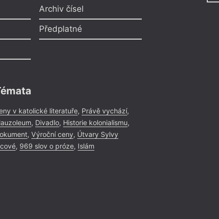
Archiv čísel
Předplatné
Témata
eny v katolické literatuře
,
Právě vychází
,
auzoleum
,
Divadlo
,
Historie kolonialismu
,
okument
,
Výroční ceny
,
Útvary Sylvy
icové
,
969 slov o próze
,
Islám