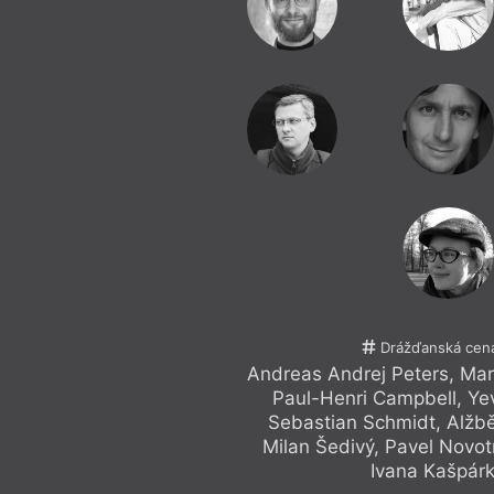
Drážďanská cena
Andreas Andrej Peters
,
Mar
Paul-Henri Campbell
,
Ye
Sebastian Schmidt
,
Alžb
Milan Šedivý
,
Pavel Novot
Ivana Kašpár