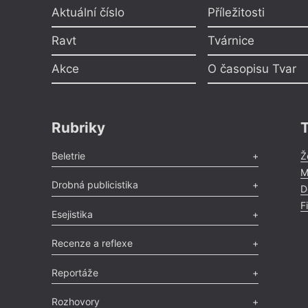
Aktuální číslo
Příležitosti
Ravt
Tvárnice
Akce
O časopisu Tvar
Rubriky
Beletrie
Ž
M
Poezie
,
Próza
,
Dokumenty
,
Drama
,
Celá rubrika
Drobná publicistika
D
F
Odlesk
,
Zasláno
,
Nezařazené
,
Novinky v Tvaru
,
Slovo
,
Esejistika
Výročí
,
Nekrolog
,
Glosa
,
Sloupek
,
Pozvánka
,
Literární soutěž
,
Komentář
,
Celá rubrika
Esej
,
Pádlo
,
Úvaha
,
Texty
,
Studie
,
Celá rubrika
Recenze a reflexe
Recenze
,
Dvakrát
,
Horké párky
,
969 slov o próze
,
Reportáže
Méně slov o próze
,
Celá rubrika
Literární zítřky
,
Reportáž
,
Literární život
,
Divadlo
,
Rozhovory