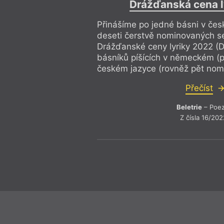
Drážďanská cena l
Přinášíme po jedné básni v če
deseti čerstvě nominovaných se
Drážďanské ceny lyriky 2022 (D
básníků píšících v německém (
českém jazyce (rovněž pět nom
Přečíst
Beletrie
– Poez
Z čísla 16/202