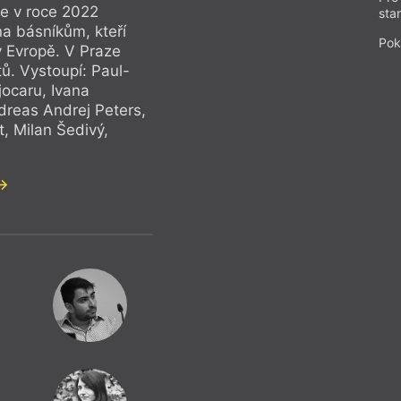
e v roce 2022
sta
na básníkům, kteří
Pok
v Evropě. V Praze
tů. Vystoupí: Paul-
ocaru, Ivana
dreas Andrej Peters,
, Milan Šedivý,
D
Andreas Andrej
Paul-Henri 
Sebastian Sc
Milan Šedivý
,
I
Drážďans
Přinášíme po jedné
deseti čerstvě nom
Drážďanské ceny ly
básníků píšících v
českém jazyce (rov