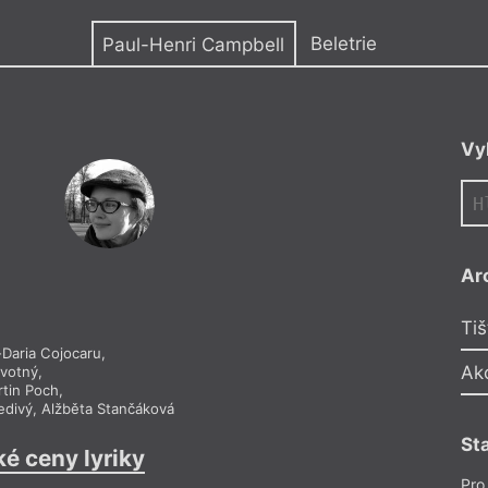
y
Beletrie
Paul-Henri Campbell
ou teologii
Vy
e Frankfurtu nad
ty of Ireland
 publikacemi jsou
 náboženství
Die
(Barevné katedrály
cká sbírka
innere
Ar
ije v Dolních
Tiš
Daria Cojocaru
,
Ak
ovotný
,
tin Poch
,
edivý
,
Alžběta Stančáková
St
ké ceny lyriky
Pro