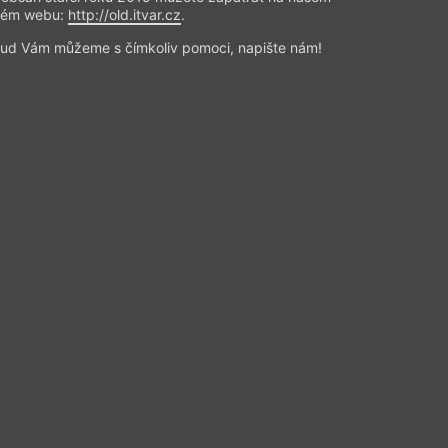
rém webu:
http://old.itvar.cz
.
ud Vám můžeme s čímkoliv pomoci, napište nám!
rážďanská cena lyriky
 Peters
,
Mara-Daria Cojocaru
,
Campbell
,
Yevgeniy Breyger
,
hmidt
,
Alžběta Stančáková
,
Pavel Novotný
,
Martin Poch
,
vana Kašpárková
ká cena lyriky 2022
 básni v českém jazyce od všech
inovaných semifinalistů
riky 2022 (DLP), básnířek a
 německém (pět nominovaných) a
něž pět nominovaných).