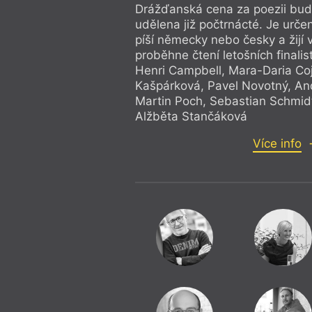
Drážďanská cena za poezii bud
udělena již počtrnácté. Je urče
píší německy nebo česky a žijí 
proběhne čtení letošních finalis
Henri Campbell, Mara-Daria Coj
Kašpárková, Pavel Novotný, An
Martin Poch, Sebastian Schmidt
Alžběta Stančáková
Více info