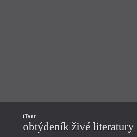
iTvar
obtýdeník živé literatury