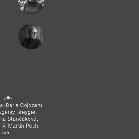
 lyriky
a-Daria Cojocaru
,
vgeniy Breyger
,
ěta Stančáková
,
ný
,
Martin Poch
,
ková