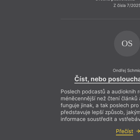
Z čísla 7/202
OS
Ondřej Schmi
Číst, nebo posloucha
Poslech podcastů a audioknih 
méněcennější než čtení článků 
funguje jinak, a tak poslech pro
představuje lepší způsob, jaký
informace soustředit a vstřebáv
Přečíst