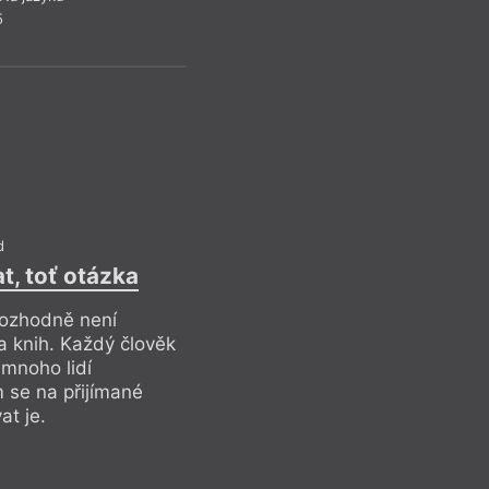
Anony
5
V pojmu sociální pa
Pátý krok, možná p
Jestliže dokážeme 
situaci, jestliže s
destruktivní charak
definitivního selhá
pointa Pátého kroku
docela absurdní. A
zbožným přáním.
d
t, toť otázka
rozhodně není
Drob
a knih. Každý člověk
 mnoho lidí
m se na přijímané
at je.