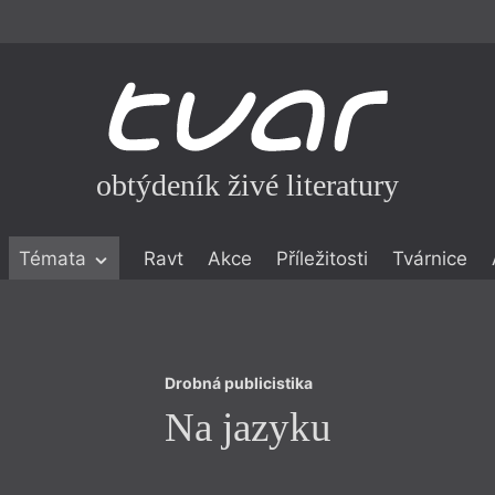
obtýdeník živé literatury
Drobná publicistika
Témata
Ravt
Akce
Příležitosti
Tvárnice
Na jazyku
ické literatuře
icistika
zí
Drobná publicistika
eflexe
Na jazyku
onialismu