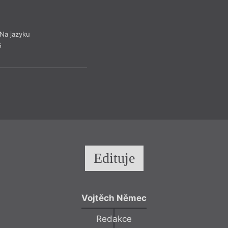
Putování pod
Na kraji vesnice H
Na jazyku
nápisem „hrdinům bo
5
poškozený, pocáka
vulgárnostmi. Na jeh
lidí, vznikl údajně 
ho ale úřady neods
polsko-ukrajinských
dodnes, včetně nejv
Drob
Edituje
Vojtěch Němec
Redakce