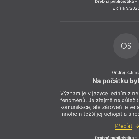
Drobná publicistika
– 
Z čísla 9/202
OS
Ondřej Schmi
Na počátku by
Význam je v jazyce jedním z n
fenoménů. Je zřejmě nejdůležit
komunikace, ale zároveň je ve 
mnohem těžší jej uchopit a sh
Přečíst
Drobná publicistika
– 