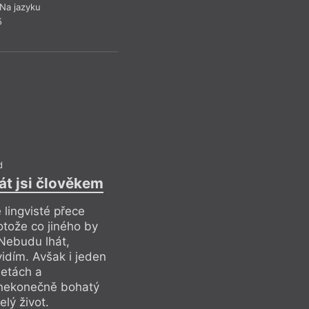
Na jazyku
5
Kontin
Pr
Drob
d
rát jsi člověkem
 lingvisté přece
otože co jiného by
Nebudu lhát,
idím. Avšak i jeden
ietách a
í nekonečně bohatý
elý život.