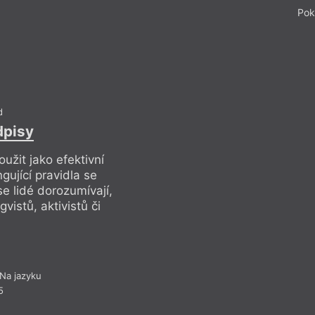
Pok
spásou naší lidskost
Drob
d
dpisy
užit jako efektivní
gující pravidla se
se lidé dorozumívají,
gvistů, aktivistů či
I
Gaslighting, tr
Na jazyku
5
Pr