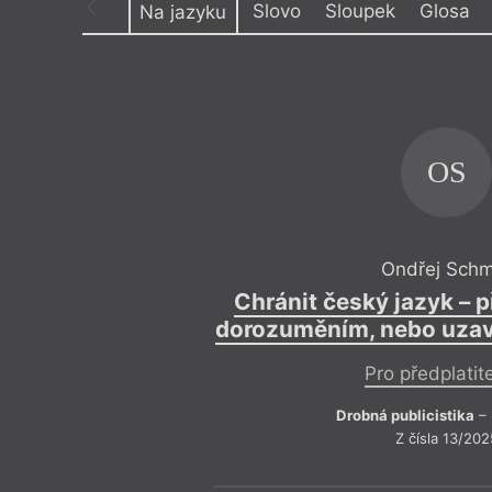
Slovo
Sloupek
Glosa
Na jazyku
Výroční cen
Témata
Projev
,
Dokument
OS
Ondřej Schm
Chránit český jazyk –
dorozuměním, nebo uzav
Pro předplatit
Drobná publicistika
– 
Z čísla 13/202