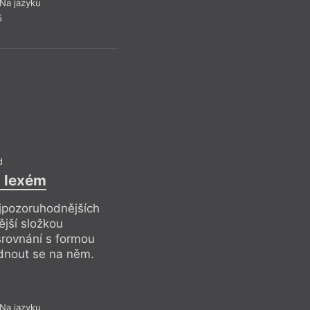
v médiích a nesou sv
Na jazyku
Václav Bělohradský,
5
Tomáš Halík a na ji
třeba Roman Joch.
Drob
d
l lexém
ejpozoruhodnějších
ější složkou
srovnání s formou
odnout se na něm.
S
Patologická
Na jazyku