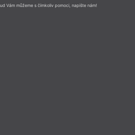
ud Vám můžeme s čímkoliv pomoci, napište nám!
i.
Přečíst
ná publicistika
– Slovo
Z čísla 6/2026
va Hadj Moussa
auma a jazyk, který nás měl
uzdravit
o předplatitele