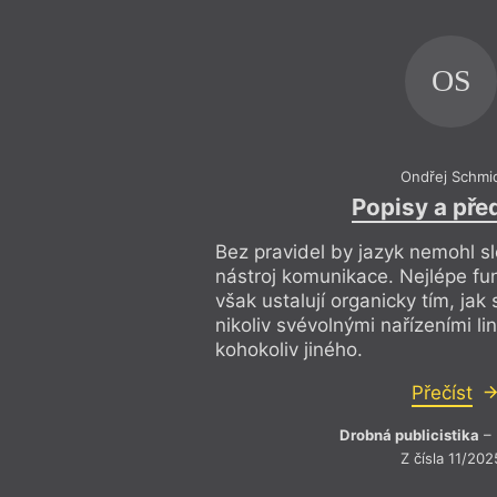
OS
Ondřej Schmi
Popisy a pře
Bez pravidel by jazyk nemohl slo
nástroj komunikace. Nejlépe fun
však ustalují organicky tím, jak 
nikoliv svévolnými nařízeními lin
kohokoliv jiného.
Přečíst
Drobná publicistika
– 
Z čísla 11/202