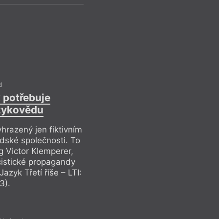
Drob
d
 potřebuje
zykovědu
hrazený jen fiktivním
idské společnosti. To
Inzerát: Hledá
g Victor Klemperer,
cistické propagandy
zyk Třetí říše – LTI:
V západních novinác
3).
názorových stránkác
z univerzit. Kolik 
kteří se takto veřej