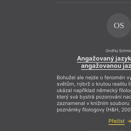
OS
Ondřej Schmi
Angažovaný jazyk
angažovanou ja
Bohužel ale nejde o fenomén vy
světům, nýbrž o krutou realitu l
ukázal například německý filolo
který svá bystrá pozorování na
zaznamenal v knižním souboru Ja
poznámky filologovy (H&H, 200
Přečíst