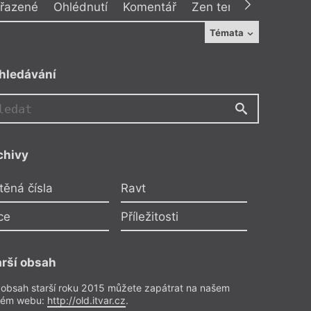
řazené
Ohlédnutí
Komentář
Zen tem
Úcta ke sv
Témata
hledávání
SM
chivy
Rub
abrina Muchová
těná čísla
Ravt
ování světa, jaký je
ce
Příležitosti
 (dobrými) uměleckými díly, a
eriály jako Boj o moc, Ripley nebo
arší obsah
 Sally Rooney nebo Jane Austen,
ezdůvodné znepokojení, tísnivost,
 obsah starší roku 2015 můžete zapátrat na našem
e to dobře. Je to naše citlivost
rém webu:
http://old.itvar.cz
.
nému, která může být poslední