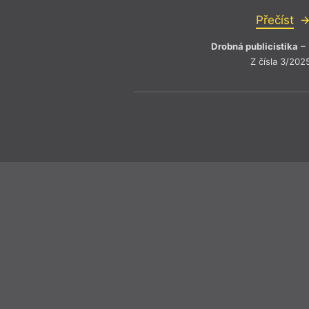
Přečíst
Drobná publicistika
– 
Z čísla 3/202